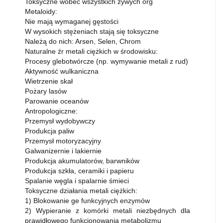
Toksyczne wobec wszystkich żywych org
Metaloidy:
Nie mają wymaganej gęstości
W wysokich stężeniach stają się toksyczne
Należą do nich: Arsen, Selen, Chrom
Naturalne źr metali ciężkich w środowisku:
Procesy glebotwórcze (np. wymywanie metali z rud)
Aktywność wulkaniczna
Wietrzenie skał
Pożary lasów
Parowanie oceanów
Antropologiczne:
Przemysł wydobywczy
Produkcja paliw
Przemysł motoryzacyjny
Galwanizernie i lakiernie
Produkcja akumulatorów, barwników
Produkcja szkła, ceramiki i papieru
Spalanie węgla i spalarnie śmieci
Toksyczne działania metali ciężkich:
1) Blokowanie ge funkcyjnych enzymów
2) Wypieranie z komórki metali niezbędnych dla
prawidłowego funkcjonowania metabolizmu