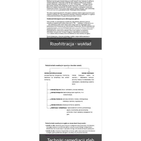
Rizofiltracja - wykład
Techniki remediacji gleb