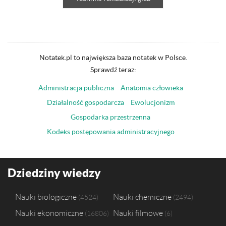
Notatek.pl to największa baza notatek w Polsce.
Sprawdź teraz:
Administracja publiczna
Anatomia człowieka
Działalność gospodarcza
Ewolucjonizm
Gospodarka przestrzenna
Kodeks postępowania administracyjnego
Dziedziny wiedzy
Nauki biologiczne
Nauki chemiczne
4524
2494
Nauki ekonomiczne
Nauki filmowe
16806
6