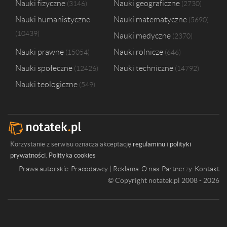
Nauki fizyczne
Nauki geograficzne
3146
2730
Nauki humanistyczne
Nauki matematyczne
5690
10439
Nauki medyczne
2370
Nauki prawne
Nauki rolnicze
15054
646
Nauki społeczne
Nauki techniczne
12426
14792
Nauki teologiczne
549
Korzystanie z serwisu oznacza akceptację
regulaminu
i
polityki
prywatności
.
Polityka cookies
Prawa autorskie
Pracodawcy | Reklama
O nas
Partnerzy
Kontakt
© Copyright notatek.pl 2008 - 2026