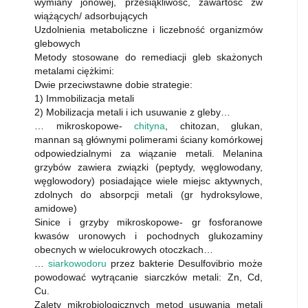
wymiany jonowej, przesiąkliwość, zawartość zw
wiążących/ adsorbujących
Uzdolnienia metaboliczne i liczebność organizmów
glebowych
Metody stosowane do remediacji gleb skażonych
metalami ciężkimi:
Dwie przeciwstawne dobie strategie:
1) Immobilizacja metali
2) Mobilizacja metali i ich usuwanie z gleby…
… mikroskopowe-
chityna
, chitozan, glukan,
mannan są głównymi polimerami ściany komórkowej
odpowiedzialnymi za wiązanie metali. Melanina
grzybów zawiera związki (peptydy, węglowodany,
węglowodory) posiadające wiele miejsc aktywnych,
zdolnych do absorpcji metali (gr hydroksylowe,
amidowe)
Sinice i grzyby mikroskopowe- gr fosforanowe
kwasów uronowych i pochodnych glukozaminy
obecnych w wielocukrowych otoczkach…
…
siarkowodoru
przez bakterie Desulfovibrio może
powodować wytrącanie siarczków metali: Zn, Cd,
Cu.
Zalety mikrobiologicznych metod usuwania metali