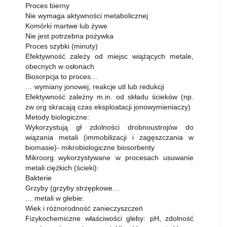
Proces bierny
Nie wymaga aktywności metabolicznej
Komórki martwe lub żywe
Nie jest potrzebna pożywka
Proces szybki (minuty)
Efektywność zależy od miejsc wiążących metale,
obecnych w osłonach
Biosorpcja to proces…
… wymiany jonowej, reakcje utl lub redukcji
Efektywność zależny m.in. od składu ścieków (np.
zw org skracają czas eksploatacji jonowymieniaczy)
Metody biologiczne:
Wykorzystują gł zdolności drobnoustrojów do
wiązania metali (immobilizacji i zagęszczania w
biomasie)- mikrobiologiczne biosorbenty
Mikroorg wykorzystywane w procesach usuwanie
metali ciężkich (ścieki):
Bakterie
Grzyby (grzyby strzępkowe…
… metali w glebie:
Wiek i różnorodność zanieczyszczeń
Fizykochemiczne właściwości gleby: pH, zdolność