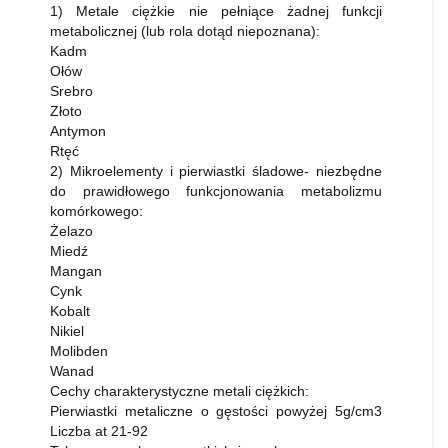
1) Metale ciężkie nie pełniące żadnej funkcji
metabolicznej (lub rola dotąd niepoznana):
Kadm
Ołów
Srebro
Złoto
Antymon
Rtęć
2) Mikroelementy i pierwiastki śladowe- niezbędne
do prawidłowego funkcjonowania metabolizmu
komórkowego:
Żelazo
Miedź
Mangan
Cynk
Kobalt
Nikiel
Molibden
Wanad
Cechy charakterystyczne metali ciężkich:
Pierwiastki metaliczne o gęstości powyżej 5g/cm3
Liczba at 21-92