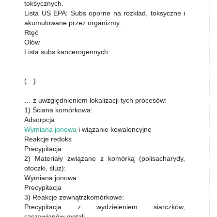
toksycznych.
Lista US EPA: Subs oporne na rozkład, toksyczne i
akumulowane przez organizmy:
Rtęć
Ołów
Lista subs kancerogennych:
(…)
… z uwzględnieniem lokalizacji tych procesów:
1) Ściana komórkowa:
Adsorpcja
Wymiana jonowa
i wiązanie kowalencyjne
Reakcje redoks
Precypitacja
2) Materiały związane z komórką (polisacharydy,
otoczki, śluz):
Wymiana jonowa
Precypitacja
3) Reakcje zewnątrzkomórkowe:
Precypitacja z wydzieleniem siarczków,
szczawianów metali