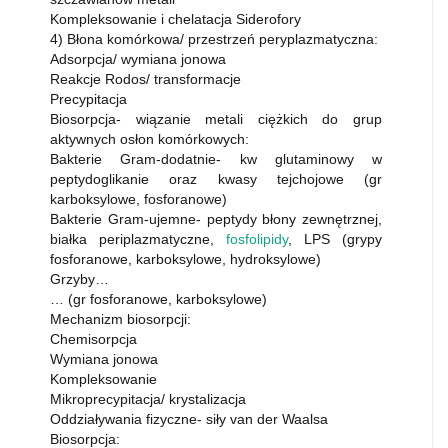
Kompleksowanie i chelatacja Siderofory
4) Błona komórkowa/ przestrzeń peryplazmatyczna:
Adsorpcja/ wymiana jonowa
Reakcje Rodos/ transformacje
Precypitacja
Biosorpcja- wiązanie metali ciężkich do grup
aktywnych osłon komórkowych:
Bakterie Gram-dodatnie- kw glutaminowy w
peptydoglikanie oraz kwasy tejchojowe (gr
karboksylowe, fosforanowe)
Bakterie Gram-ujemne- peptydy błony zewnętrznej,
białka periplazmatyczne,
fosfolipidy
, LPS (grypy
fosforanowe, karboksylowe, hydroksylowe)
Grzyby…
… (gr fosforanowe, karboksylowe)
Mechanizm biosorpcji:
Chemisorpcja
Wymiana jonowa
Kompleksowanie
Mikroprecypitacja/ krystalizacja
Oddziaływania fizyczne- siły van der Waalsa
Biosorpcja: