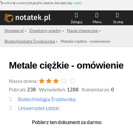
Ta witryna wykorzystuje pliki cookie, dowiedz się
więcej
.
Zaloguj
Menu
Szukaj
Notatek.pl
»
Dziedziny wiedzy
»
Nauki chemiczne
»
Biotechnologia Środowiska
»
Metale ciężkie - omówienie
Metale ciężkie - omówienie
Nasza ocena:
Pobrań:
238
Wyświetleń:
1288
Komentarze:
0
Biotechnologia Środowiska
Uniwersytet Łódzki
Pobierz ten dokument za darmo