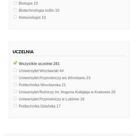
Biologia
10
Biotechnologia roślin
10
Immunologia
10
Histologia
7
Biologia i ekologia
6
Chemia organiczna
6
Technologia żywności
6
UCZELNIA
Farmakologia
5
Fizjologia
5
Wszystkie uczelnie
281
Fizjologia roślin
5
Uniwersytet Wrocławski
44
Biologia komórki roślinnej
4
Uniwersytet Przyrodniczy we Wrocławiu
23
Biologia roślinna
4
Politechnika Wrocławska
21
Fizjologia zwierząt
4
Uniwersytet Rolniczy im. Hugona Kołłątaja w Krakowie
20
Toksykologia
4
Uniwersytet Przyrodniczy w Lublinie
18
Żywienie dziecka
4
Politechnika Gdańska
17
Analiza żywności
3
Uniwersytet Warszawski
17
Metabolizm roślin
3
Uniwersytet Marii Curie-Skłodowskiej w Lublinie
14
Mikrobiologia przemysłowa
3
Uniwersytet Łódzki
12
Patomorfologia
3
Politechnika Śląska
11