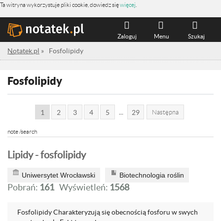
Ta witryna wykorzystuje pliki cookie, dowiedz się
więcej
.
Zaloguj
Menu
Szukaj
Notatek.pl
»
Fosfolipidy
Fosfolipidy
...
1
2
3
4
5
29
Następna
note /search
Lipidy - fosfolipidy
Uniwersytet Wrocławski
Biotechnologia roślin
Pobrań:
161
Wyświetleń:
1568
Fosfolipidy Charakteryzują się obecnością fosforu w swych