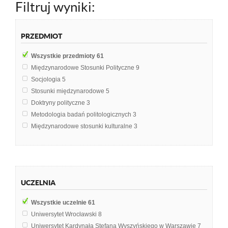
Filtruj wyniki:
PRZEDMIOT
Wszystkie przedmioty
61
Międzynarodowe Stosunki Polityczne
9
Socjologia
5
Stosunki międzynarodowe
5
Doktryny polityczne
3
Metodologia badań politologicznych
3
Międzynarodowe stosunki kulturalne
3
Teoria bezpieczeństwa
3
Międzynarodowe Stosunki Kulturowe
2
Europeistyka
1
Filozofia polityczna
1
UCZELNIA
Geografia Polityczna
1
Geografia polityczna i ekonomiczna świata
1
Wszystkie uczelnie
61
Geopolityka
1
Uniwersytet Wrocławski
8
Globalizacja
1
Uniwersytet Kardynała Stefana Wyszyńskiego w Warszawie
7