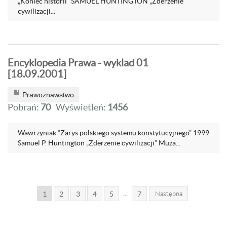
„Koniec historii” SAMUEL HUNTINGTON „Zderzenie
cywilizacji...
Encyklopedia Prawa - wyklad 01
[18.09.2001]
Prawoznawstwo
Pobrań:
70
Wyświetleń:
1456
Wawrzyniak “Zarys polskiego systemu konstytucyjnego” 1999
Samuel P. Huntington „Zderzenie cywilizacji” Muza...
...
1
2
3
4
5
7
Następna