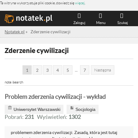
Ta witryna wykorzystuje pliki cookie, dowiedz się
więcej
.
Zaloguj
Menu
Szukaj
Notatek.pl
»
Zderzenie cywilizacji
Zderzenie cywilizacji
...
1
2
3
4
5
7
Następna
note /search
Problem zderzenia cywilizacji - wykład
Uniwersytet Warszawski
Socjologia
Pobrań:
231
Wyświetleń:
1302
problemem zderzenia cywilizacji. Zasadą, która jest tutaj