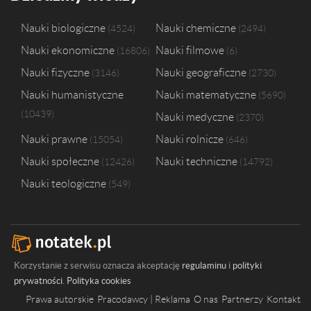
Nauki biologiczne
Nauki chemiczne
4524
2494
Nauki ekonomiczne
Nauki filmowe
16806
6
Nauki fizyczne
Nauki geograficzne
3146
2730
Nauki humanistyczne
Nauki matematyczne
5690
10439
Nauki medyczne
2370
Nauki prawne
Nauki rolnicze
15054
646
Nauki społeczne
Nauki techniczne
12426
14792
Nauki teologiczne
549
Korzystanie z serwisu oznacza akceptację
regulaminu
i
polityki
prywatności
.
Polityka cookies
Prawa autorskie
Pracodawcy | Reklama
O nas
Partnerzy
Kontakt