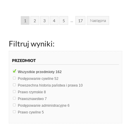
...
1
2
3
4
5
17
Następna
Filtruj wyniki:
PRZEDMIOT
Wszystkie przedmioty
162
Postępowanie cywilne
52
Powszechna historia państwa i prawa
10
Prawo rzymskie
8
Prawoznawstwo
7
Postępowanie administracyjne
6
Prawo cywilne
5
Podstawy Prawa
4
Postępowanie sądowo-administracyjne
4