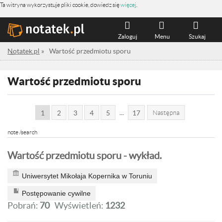
Ta witryna wykorzystuje pliki cookie, dowiedz się
więcej
.
Zaloguj
Menu
Szukaj
Notatek.pl
»
Wartość przedmiotu sporu
Wartość przedmiotu sporu
...
1
2
3
4
5
17
Następna
note /search
Wartość przedmiotu sporu - wykład.
Uniwersytet Mikołaja Kopernika w Toruniu
Postępowanie cywilne
Pobrań:
70
Wyświetleń:
1232