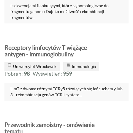
i sekwencjami flankującymi, które są homologiczne do
fragmentu genomu Daje to możliwość rekombinacji
fragmentów...
Receptory limfocytów T wiążące
antygen - immunoglobuliny
Uniwersytet Wrocławski
Immunologia
Pobrań:
98
Wyświetleń:
959
LimT z dwoma różnymi TCRγδ różniących się łańcuchem γ lub
δ - rekombinacja genów TCR i synteza...
Przewodnik zamoistny - omówienie
tematu