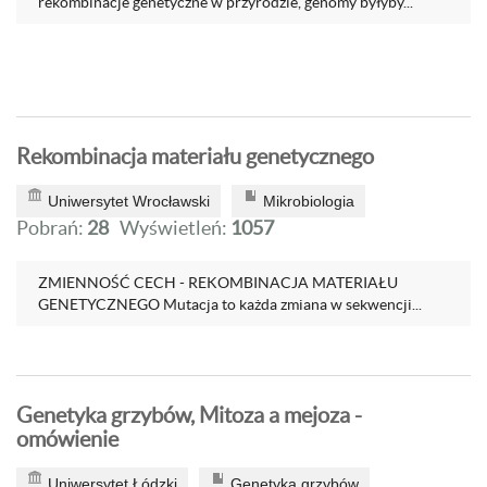
rekombinacje genetyczne w przyrodzie, genomy byłyby...
Rekombinacja materiału genetycznego
Uniwersytet Wrocławski
Mikrobiologia
Pobrań:
28
Wyświetleń:
1057
ZMIENNOŚĆ CECH - REKOMBINACJA MATERIAŁU
GENETYCZNEGO Mutacja to każda zmiana w sekwencji...
Genetyka grzybów, Mitoza a mejoza -
omówienie
Uniwersytet Łódzki
Genetyka grzybów