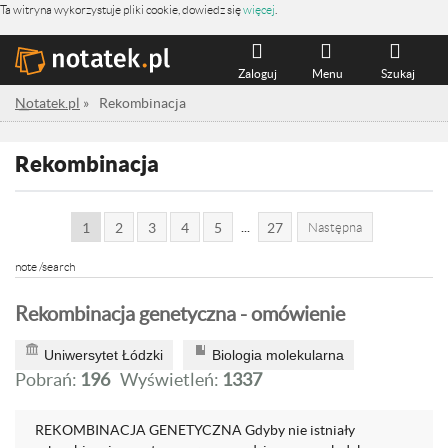
Ta witryna wykorzystuje pliki cookie, dowiedz się
więcej
.
Zaloguj
Menu
Szukaj
Notatek.pl
»
Rekombinacja
Rekombinacja
...
1
2
3
4
5
27
Następna
note /search
Rekombinacja genetyczna - omówienie
Uniwersytet Łódzki
Biologia molekularna
Pobrań:
196
Wyświetleń:
1337
REKOMBINACJA GENETYCZNA Gdyby nie istniały