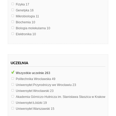
Fizyka
17
Genetyka
16
Mikrobiologia
11
Biochemia
10
Biologia molekularna
10
Elektronika
10
Elementy elektroniczne
8
Biologia
7
Chemia
6
Genetyka grzybów
6
UCZELNIA
Immunologia
6
Inżynieria genetyczna
6
Wszystkie uczelnie
263
Analogowe układy elektroniczne
5
Politechnika Wrocławska
49
Biotechnologia roślin
5
Uniwersytet Przyrodniczy we Wrocławiu
23
Spalanie paliw
5
Uniwersytet Wrocławski
23
Biologia komórki
4
Akademia Górniczo-Hutnicza im. Stanisława Staszica w Krakowie
21
Techniki przepływu genów
4
Uniwersytet Łódzki
19
Biologia i ekologia
3
Uniwersytet Warszawski
15
Biomedyczne podstawy rozwoju i wychowania
3
Politechnika Gdańska
10