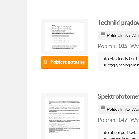
Techniki prądo
Politechnika Wa
Pobrań:
105
Wyś
do elektrody 0 +1 
Pobierz notatkę
ulegają reakcjom 
Spektrofotome
Politechnika Wa
Pobrań:
147
Wyś
do absorpcji świa
oznaczania w tech