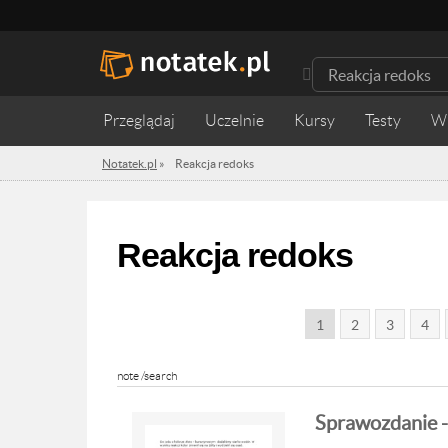
Przeglądaj
Uczelnie
Kursy
Testy
W
Notatek.pl
»
Reakcja redoks
Reakcja redoks
1
2
3
4
note /search
Sprawozdanie -