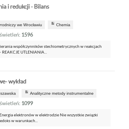
ia i redukcji - Bilans
yrodniczy we Wrocławiu
Chemia
wietleń:
1596
ierania współczynników stechiometrycznych w reakcjach
 – REAKCJE UTLENIANIA...
we- wykład
rszawska
Analityczne metody instrumentalne
wietleń:
1099
Energia elektronów w elektrodzie Nie wszystkie związki
redoks w warunkach...