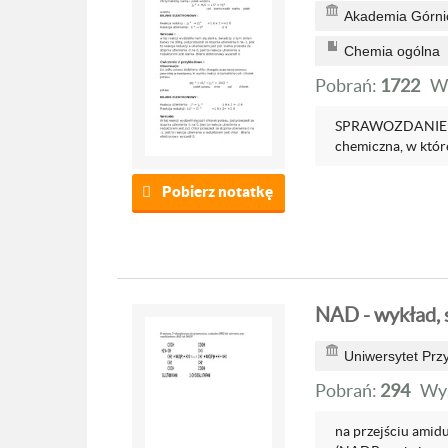
Akademia Górnic
Chemia ogólna
Pobrań:
1722
W
SPRAWOZDANIE NR
chemiczna, w które
Pobierz notatkę
NAD - wykład, s
Uniwersytet Przy
Pobrań:
294
Wyś
na przejściu amid