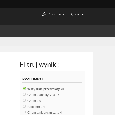
Rejestracja
Zaloguj
Filtruj wyniki:
PRZEDMIOT
Wszystkie przedmioty
70
Chemia analityczna
15
Chemia
9
Biochemia
4
Chemia nieorganiczna
4