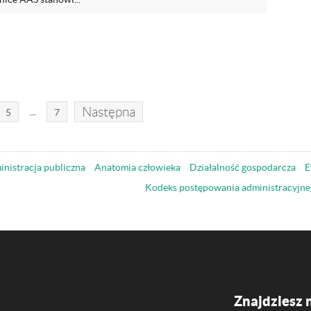
Następna
...
5
7
nistracja publiczna
Anatomia człowieka
Działalność gospodarcza
E
Kodeks postępowania administracyjne
Znajdziesz 