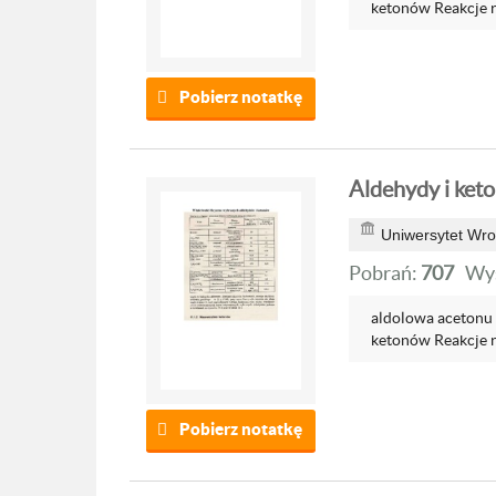
ketonów Reakcje r
Pobierz notatkę
Aldehydy i ket
Uniwersytet Wro
Pobrań:
707
Wyś
aldolowa acetonu
ketonów Reakcje r
Pobierz notatkę