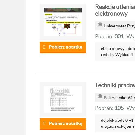
Reakcje utlenian
elektronowy
Uniwersytet Prz
Pobrań:
301
Wyś
Pobierz notatkę
elektronowy - dob
redoks. Wykład 4
Techniki prado
Politechnika Wa
Pobrań:
105
Wyś
do elektrody 0 +1 
Pobierz notatkę
ulegają reakcjom 