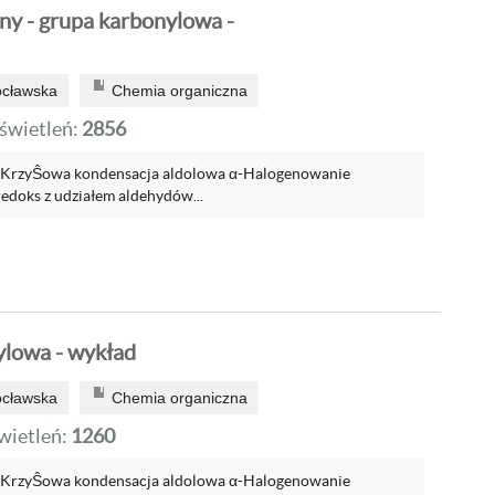
ny - grupa karbonylowa -
ocławska
Chemia organiczna
wietleń:
2856
 KrzyŜowa kondensacja aldolowa α-Halogenowanie
edoks z udziałem aldehydów...
lowa - wykład
ocławska
Chemia organiczna
ietleń:
1260
 KrzyŜowa kondensacja aldolowa α-Halogenowanie