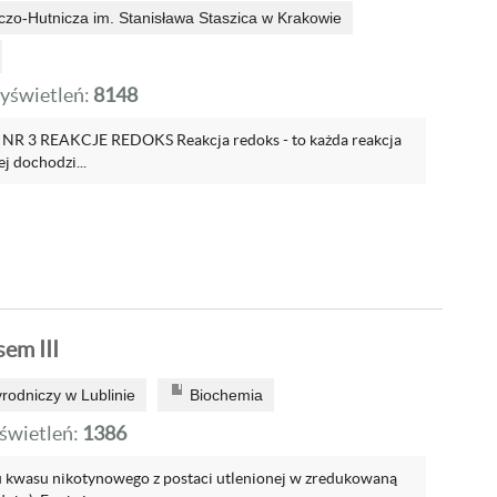
zo-Hutnicza im. Stanisława Staszica w Krakowie
yświetleń:
8148
 3 REAKCJE REDOKS Reakcja redoks - to każda reakcja
j dochodzi...
em III
rodniczy w Lublinie
Biochemia
wietleń:
1386
u kwasu nikotynowego z postaci utlenionej w zredukowaną