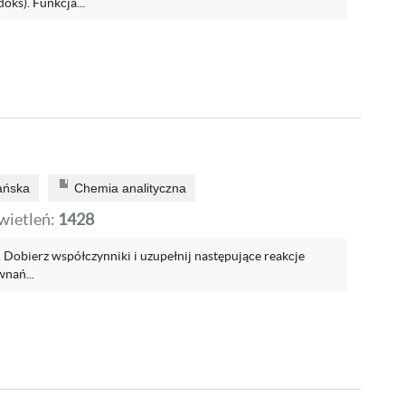
oks). Funkcja...
ańska
Chemia analityczna
ietleń:
1428
obierz współczynniki i uzupełnij następujące reakcje
nań...