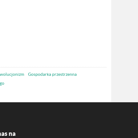
wolucjonizm
Gospodarka przestrzenna
go
nas na