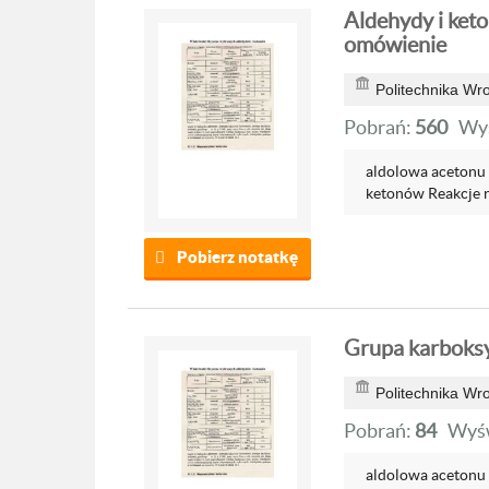
Aldehydy i keto
omówienie
Politechnika Wr
Pobrań:
560
Wyś
aldolowa acetonu
ketonów Reakcje r
Pobierz notatkę
Grupa karboksy
Politechnika Wr
Pobrań:
84
Wyśw
aldolowa acetonu