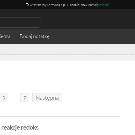
Ta witryna wykorzystuje pliki cookie, dowiedz się
więcej
.
iedza
Następna
...
5
7
 reakcje redoks