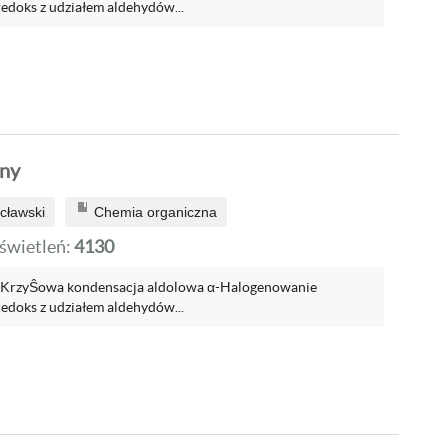
edoks z udziałem aldehydów...
ony
cławski
Chemia organiczna
wietleń:
4130
 KrzyŜowa kondensacja aldolowa α-Halogenowanie
edoks z udziałem aldehydów...