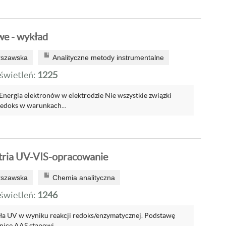
we - wykład
rszawska
Analityczne metody instrumentalne
wietleń:
1225
Energia elektronów w elektrodzie Nie wszystkie związki
redoks w warunkach...
tria UV-VIS-opracowanie
rszawska
Chemia analityczna
wietleń:
1246
tła UV w wyniku reakcji redoks/enzymatycznej. Podstawę
nice AAS stanowi...