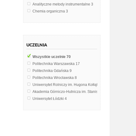
Analityczne metody instrumentalne
3
Chemia organiczna
3
Technologia żywności
3
Chemia Fizyczna
2
Chemia ogólna
2
Chemia wody
2
UCZELNIA
Enzymologia
2
Laboratorium analizy instrumentalnej
2
Wszystkie uczelnie
70
Laboratorium technologii ciała stałego
2
Politechnika Warszawska
17
Technologia ciała stałego
2
Politechnika Gdańska
9
Biologia
1
Politechnika Wrocławska
8
Biologia i ekologia
1
Uniwersytet Rolniczy im. Hugona Kołłątaja w Krakowie
5
Biologia komórki
1
Akademia Górniczo-Hutnicza im. Stanisława Staszica w Krak
Biotechnologia Środowiska
1
Uniwersytet Łódzki
4
Chemia fizyczna w ochronie środowiska
1
Politechnika Śląska
3
Fizykochemia polimerów
1
Uniwersytet Przyrodniczy w Lublinie
3
Funkcjonowanie ekostemów wodnych
1
Uniwersytet Wrocławski
3
Geologia
1
Akademia Morska w Gdyni
2
Metody instrumentalne badań chemicznych zanieczyszczeń ś
Uniwersytet Przyrodniczy we Wrocławiu
2