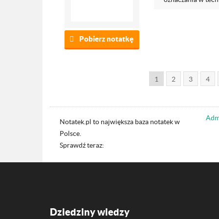
Pobierz notatkę
1
2
3
4
Admi
Notatek.pl to największa baza notatek w
Polsce.
Sprawdź teraz:
Dziedziny wiedzy