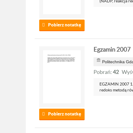
(NADP, reakcja red
Pobierz notatkę
Egzamin 2007
Politechnika Gd
Pobrań:
42
Wyśw
EGZAMIN 2007 1. D
redoks metodą rów
Pobierz notatkę