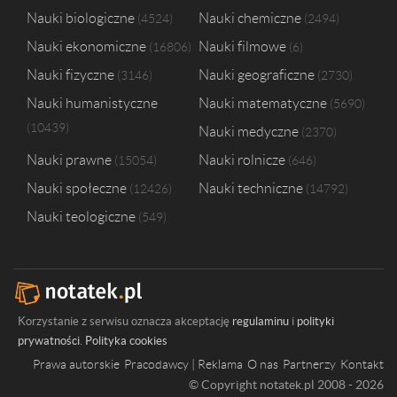
Nauki biologiczne
Nauki chemiczne
4524
2494
Nauki ekonomiczne
Nauki filmowe
16806
6
Nauki fizyczne
Nauki geograficzne
3146
2730
Nauki humanistyczne
Nauki matematyczne
5690
10439
Nauki medyczne
2370
Nauki prawne
Nauki rolnicze
15054
646
Nauki społeczne
Nauki techniczne
12426
14792
Nauki teologiczne
549
Korzystanie z serwisu oznacza akceptację
regulaminu
i
polityki
prywatności
.
Polityka cookies
Prawa autorskie
Pracodawcy | Reklama
O nas
Partnerzy
Kontakt
© Copyright notatek.pl 2008 - 2026