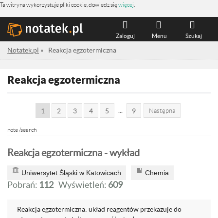
Ta witryna wykorzystuje pliki cookie, dowiedz się
więcej
.
Zaloguj
Menu
Szukaj
Notatek.pl
»
Reakcja egzotermiczna
Reakcja egzotermiczna
...
1
2
3
4
5
9
Następna
note /search
Reakcja egzotermiczna - wykład
Uniwersytet Śląski w Katowicach
Chemia
Pobrań:
112
Wyświetleń:
609
Reakcja egzotermiczna: układ reagentów przekazuje do