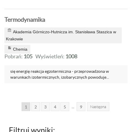
Termodynamika
Akademia Górniczo-Hutnicza im. Stanisława Staszica w
Krakowie
Chemia
Pobrań:
105
Wyświetleń:
1008
się energię reakcja egzotermiczna - przeprowadzona w
warunkach izotermicznych, izobarycznych powoduje...
...
1
2
3
4
5
9
Następna
Filtruj wyniki: