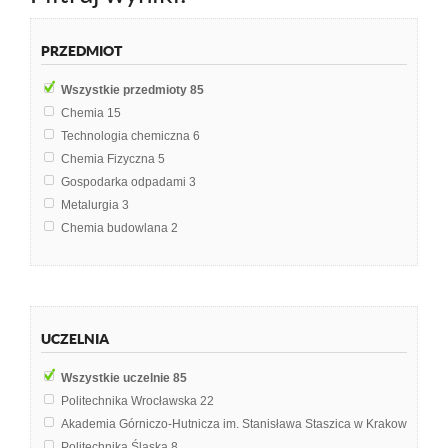
PRZEDMIOT
Wszystkie przedmioty
85
Chemia
15
Technologia chemiczna
6
Chemia Fizyczna
5
Gospodarka odpadami
3
Metalurgia
3
Chemia budowlana
2
Chemia ogólna
2
Fizyka
2
Geologia inżynierska
2
Inżynieria reaktorów chemicznych
2
UCZELNIA
Materiały budowlane
2
Podstawy technologii chemicznej
2
Wszystkie uczelnie
85
Spalanie paliw
2
Politechnika Wrocławska
22
Wentylacja i pożarnictwo
2
Akademia Górniczo-Hutnicza im. Stanisława Staszica w Krakowie
13
Anatomia człowieka
1
Politechnika Śląska
8