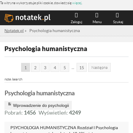
Ta witryna wykorzystuje pliki cookie, dowiedz się
więcej
.
Zaloguj
Menu
Szukaj
Notatek.pl
»
Psychologia humanistyczna
Psychologia humanistyczna
...
1
2
3
4
5
15
Następna
note /search
Psychologia humanistyczna
Wprowadzenie do psychologii
Pobrań:
1456
Wyświetleń:
4249
PSYCHOLOGIA HUMANISTYCZNA Rozdział I Psychologia