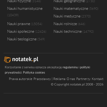
Nauki fizyczne
Nauki geograficzne
3146
2730
Uniwersytet Rolniczy im. Hugona Kołłątaja w Krakowie
1
Nauki humanistyczne
Nauki matematyczne
5690
Uniwersytet w Białymstoku
1
10439
Nauki medyczne
Uniwersytet Łódzki
1
2370
Nauki prawne
Nauki rolnicze
15054
646
Nauki społeczne
Nauki techniczne
12426
14792
Nauki teologiczne
549
Korzystanie z serwisu oznacza akceptację
regulaminu
i
polityki
prywatności
.
Polityka cookies
Prawa autorskie
Pracodawcy | Reklama
O nas
Partnerzy
Kontakt
© Copyright notatek.pl 2008 - 2026