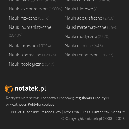
Politechnika Krakowska im. Tadeusza Kościuszki
2
Nauki ekonomiczne
Nauki filmowe
16806
6
Politechnika Warszawska
2
Politechnika Świętokrzyska w Kielcach
2
Nauki fizyczne
Nauki geograficzne
3146
2730
Uniwersytet Kardynała Stefana Wyszyńskiego w Warszawie
2
Nauki humanistyczne
Nauki matematyczne
5690
Uniwersytet Marii Curie-Skłodowskiej w Lublinie
2
10439
Nauki medyczne
Uniwersytet Medyczny im. Piastów Śląskich we Wrocławiu
2370
2
Nauki prawne
Nauki rolnicze
15054
646
Nauki społeczne
Nauki techniczne
12426
14792
Nauki teologiczne
549
Korzystanie z serwisu oznacza akceptację
regulaminu
i
polityki
prywatności
.
Polityka cookies
Prawa autorskie
Pracodawcy | Reklama
O nas
Partnerzy
Kontakt
© Copyright notatek.pl 2008 - 2026