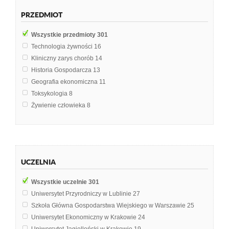
PRZEDMIOT
Wszystkie przedmioty
301
Technologia żywności
16
Kliniczny zarys chorób
14
Historia Gospodarcza
13
Geografia ekonomiczna
11
Toksykologia
8
Żywienie człowieka
8
Biotechnologia żywności
7
Marketing
7
Język angielski
6
Mikrobiologia
6
UCZELNIA
Biotechnologia Środowiska
5
Dietoterapia
5
Wszystkie uczelnie
301
Technologia gastronomiczna
5
Uniwersytet Przyrodniczy w Lublinie
27
Podstawy gastronomiczne
4
Szkoła Główna Gospodarstwa Wiejskiego w Warszawie
25
Rośliny użytkowe
4
Uniwersytet Ekonomiczny w Krakowie
24
Zarządzanie strategiczne
4