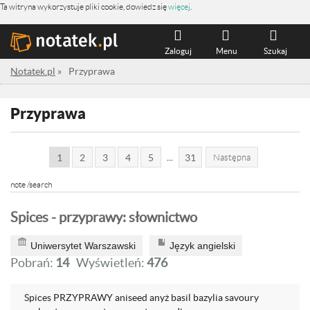
Ta witryna wykorzystuje pliki cookie, dowiedz się
więcej
.
Zaloguj
Menu
Szukaj
Notatek.pl
»
Przyprawa
Przyprawa
...
1
2
3
4
5
31
Następna
note /search
Spices - przyprawy: słownictwo
Uniwersytet Warszawski
Język angielski
Pobrań:
14
Wyświetleń:
476
Spices PRZYPRAWY aniseed anyż basil bazylia savoury