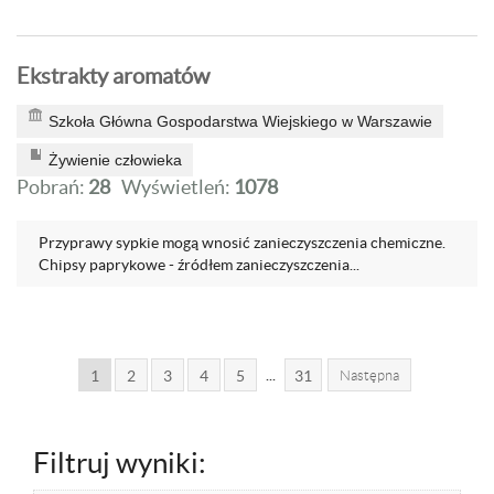
Ekstrakty aromatów
Szkoła Główna Gospodarstwa Wiejskiego w Warszawie
Żywienie człowieka
Pobrań:
28
Wyświetleń:
1078
Przyprawy sypkie mogą wnosić zanieczyszczenia chemiczne.
Chipsy paprykowe - źródłem zanieczyszczenia...
...
1
2
3
4
5
31
Następna
Filtruj wyniki: