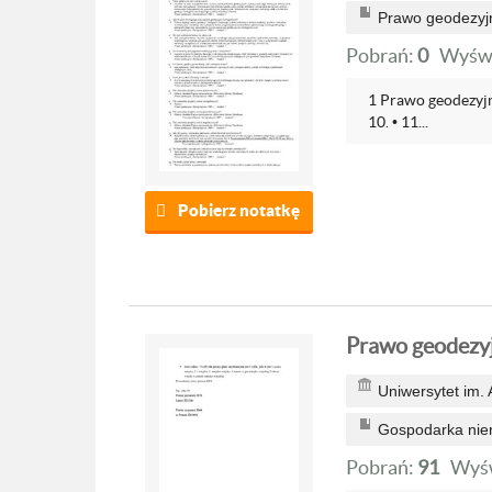
Prawo geodezyjn
Pobrań:
0
Wyświ
1 Prawo geodezyjne i 
10. • 11...
Pobierz notatkę
Prawo geodezyj
Uniwersytet im.
Gospodarka nie
Pobrań:
91
Wyśw