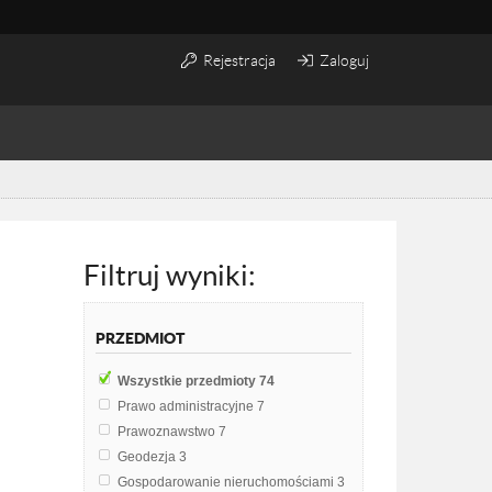
Rejestracja
Zaloguj
Filtruj wyniki:
PRZEDMIOT
Wszystkie przedmioty
74
Prawo administracyjne
7
Prawoznawstwo
7
Geodezja
3
Gospodarowanie nieruchomościami
3