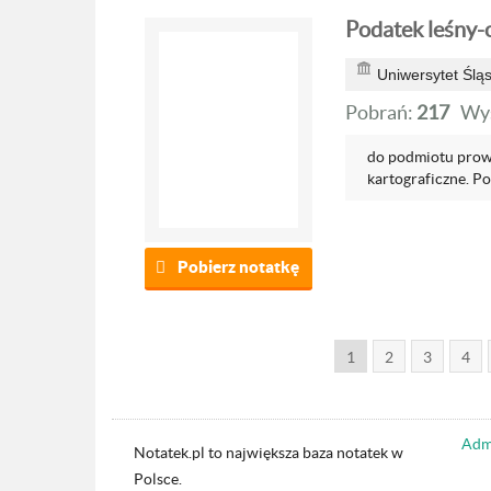
Podatek leśny-
Uniwersytet Ślą
Pobrań:
217
Wyś
do podmiotu prowa
kartograficzne. P
Pobierz notatkę
1
2
3
4
Admi
Notatek.pl to największa baza notatek w
Polsce.