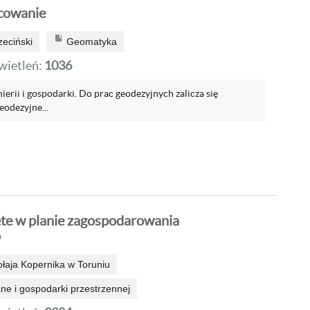
cowanie
zeciński
Geomatyka
ietleń:
1036
nierii i gospodarki. Do prac geodezyjnych zalicza się
eodezyjne...
te w planie zagospodarowania
o
ołaja Kopernika w Toruniu
e i gospodarki przestrzennej