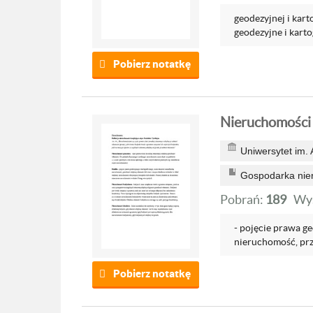
geodezyjnej i kart
geodezyjne i kartog
Pobierz notatkę
Nieruchomości 
Uniwersytet im.
Gospodarka nie
Pobrań:
189
Wyś
- pojęcie prawa g
nieruchomość, prz
Pobierz notatkę