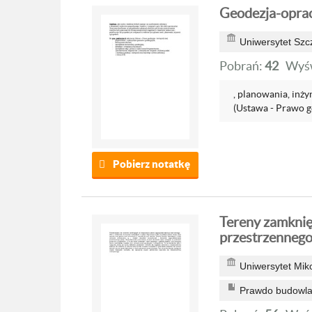
Geodezja-opra
Uniwersytet Szc
Pobrań:
42
Wyśw
, planowania, inży
(Ustawa - Prawo g
Pobierz notatkę
Tereny zamknię
przestrzenneg
Uniwersytet Mik
Prawdo budowlan