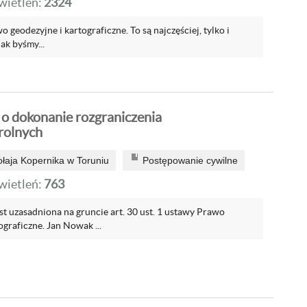
ietleń:
2324
 geodezyjne i kartograficzne. To są najczęściej, tylko i
ak byśmy...
 dokonanie rozgraniczenia
rolnych
ołaja Kopernika w Toruniu
Postępowanie cywilne
ietleń:
763
est uzasadniona na gruncie art. 30 ust. 1 ustawy Prawo
graficzne. Jan Nowak ...