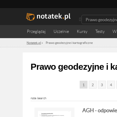
Przeglądaj
Uczelnie
Kursy
Testy
W
Notatek.pl
»
Prawo geodezyjne i kartograficzne
Prawo geodezyjne i k
1
2
3
4
note /search
AGH - odpowied