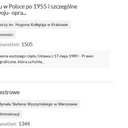
u w Polsce po 1955 i szczególne
ju- opra...
niczy im. Hugona Kołłątaja w Krakowie
homości
wietleń:
1505
prawna wyższego rzędu Ustawa z 17 maja 1989 – Prawo
raficzne, która uchyliła...
jestrowe
dynała Stefana Wyszyńskiego w Warszawie
ministracji
ietleń:
1344