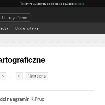
Ta witryna wykorzystuje pliki cookie, dowiedz się
więcej
.
iedza
artograficzne
Następna
...
5
8
zi na egzamin K.Pruc