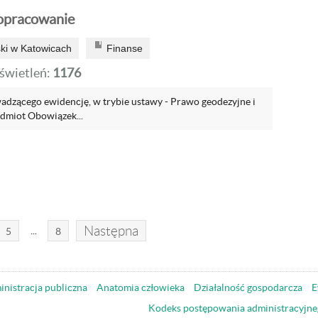
opracowanie
ski w Katowicach
Finanse
wietleń:
1176
dzącego ewidencję, w trybie ustawy - Prawo geodezyjne i
odmiot Obowiązek...
Następna
...
5
8
nistracja publiczna
Anatomia człowieka
Działalność gospodarcza
E
Kodeks postępowania administracyjne