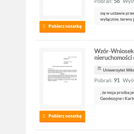
Pobrań:
56
Wyśw
się w ustawie prawo
wyłącznie, tereny j
Pobierz notatkę
Wzór-Wniosek o
nieruchomości 
Uniwersytet Mik
Pobrań:
91
Wyśw
, że moja prośba j
Geodezyjne i Karto
Pobierz notatkę