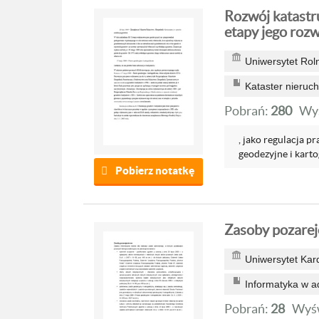
Rozwój katastr
etapy jego rozwo
Uniwersytet Rol
Kataster nieruc
Pobrań:
280
Wyś
, jako regulacja 
geodezyjne i kartog
Pobierz notatkę
Zasoby pozare
Uniwersytet Kar
Informatyka w ad
Pobrań:
28
Wyśw