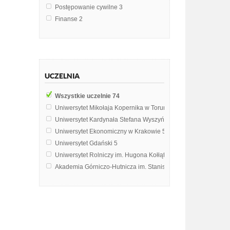
Postępowanie cywilne
3
Finanse
2
Gospodarka nieruchomościami
2
Gospodarka nieruchomościami publicznymi
2
Informatyka w administracji
2
Kataster nieruchomości
2
UCZELNIA
Postępowanie administracyjne
2
Prawo cywilne
2
Wszystkie uczelnie
74
Prawo rolne
2
Uniwersytet Mikołaja Kopernika w Toruniu
10
Prawo rzeczowe
2
Uniwersytet Kardynała Stefana Wyszyńskiego w Warszawie
7
Administracja
1
Uniwersytet Ekonomiczny w Krakowie
5
Bezpieczeństwo Państwa
1
Uniwersytet Gdański
5
Budownictwo
1
Uniwersytet Rolniczy im. Hugona Kołłątaja w Krakowie
5
Budownictwo Ogólne
1
Akademia Górniczo-Hutnicza im. Stanisława Staszica w Krak
Finanse w Unii Europejskiej
1
Politechnika Warszawska
4
Geodezja inżynieryjna
1
Uniwersytet Wrocławski
4
Geomatyka
1
Uniwersytet im. Adama Mickiewicza w Poznaniu
4
Informatyka w geodezji
1
Uniwersytet Jana Kochanowskiego w Kielcach
3
Kartografia
1
Uniwersytet Przyrodniczy we Wrocławiu
3