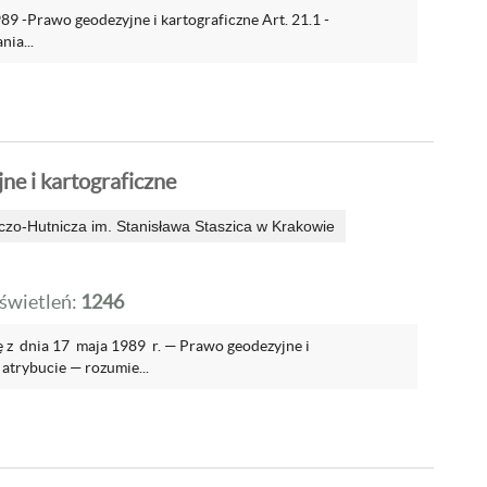
9 -Prawo geodezyjne i kartograficzne Art. 21.1 -
ia...
ne i kartograficzne
zo-Hutnicza im. Stanisława Staszica w Krakowie
wietleń:
1246
wę z dnia 17 maja 1989 r. — Prawo geodezyjne i
 atrybucie — rozumie...