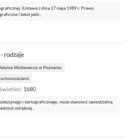
ograficznej. (Ustawa z dnia 17 maja 1989 r. Prawo
raficzne ( tekst jedn...
- rodzaje
 Adama Mickiewicza w Poznaniu
ruchomościami
wietleń:
1680
eodezyjnego i kartograficznego, może stanowić samodzielną
edmiot odrębnej...