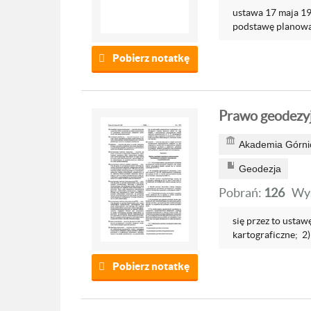
ustawa 17 maja 198
podstawę planowan
Pobierz notatkę
Prawo geodezyj
Akademia Górnic
Geodezja
Pobrań:
126
Wyś
się przez to usta
kartograficzne; 2)
Pobierz notatkę