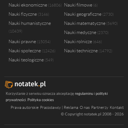
Nauki ekonomiczne
Nauki filmowe
16806
6
Uniwersytet Medyczny im. Karola Marcinkowskiego w Poznaniu
1
Uniwersytet Medyczny w Lublinie
1
Nauki fizyczne
Nauki geograficzne
3146
2730
Uniwersytet Zielonogórski
1
Nauki humanistyczne
Nauki matematyczne
5690
Wyższa Szkoła Ekologii i Zarządzania w Warszawie
1
10439
Nauki medyczne
2370
Nauki prawne
Nauki rolnicze
15054
646
Nauki społeczne
Nauki techniczne
12426
14792
Nauki teologiczne
549
Korzystanie z serwisu oznacza akceptację
regulaminu
i
polityki
prywatności
.
Polityka cookies
Prawa autorskie
Pracodawcy | Reklama
O nas
Partnerzy
Kontakt
© Copyright notatek.pl 2008 - 2026