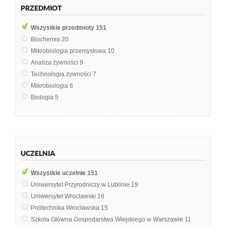
PRZEDMIOT
Wszystkie przedmioty
151
Biochemia
20
Mikrobiologia przemysłowa
10
Analiza żywności
9
Technologia żywności
7
Mikrobiologia
6
Biologia
5
Procesy i techniki produkcyjne
5
Fizjologia
4
Toksykologia
4
Anatomia
3
UCZELNIA
Biologia i ekologia
3
Biotechnologia mikrobiologiczna
3
Wszystkie uczelnie
151
Laboratorium technologii ciała stałego
3
Uniwersytet Przyrodniczy w Lublinie
19
Zafałszowania produktów
3
Uniwersytet Wrocławski
16
Biotechnologia roślin
2
Politechnika Wrocławska
15
Biotechnologia żywności
2
Szkoła Główna Gospodarstwa Wiejskiego w Warszawie
11
Ekotoksykologia
2