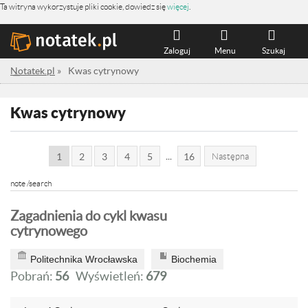
Ta witryna wykorzystuje pliki cookie, dowiedz się
więcej
.
Zaloguj
Menu
Szukaj
Notatek.pl
»
Kwas cytrynowy
Kwas cytrynowy
...
1
2
3
4
5
16
Następna
note /search
Zagadnienia do cykl kwasu
cytrynowego
Politechnika Wrocławska
Biochemia
Pobrań:
56
Wyświetleń:
679