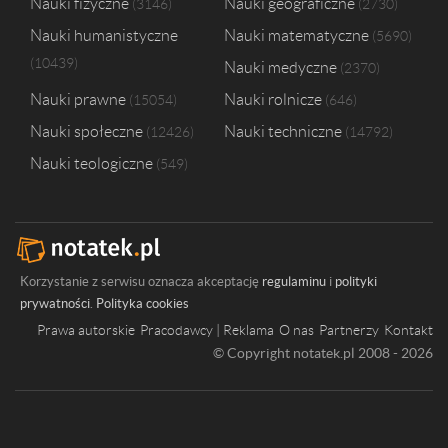
Nauki fizyczne
Nauki geograficzne
3146
2730
Nauki humanistyczne
Nauki matematyczne
5690
10439
Nauki medyczne
2370
Nauki prawne
Nauki rolnicze
15054
646
Nauki społeczne
Nauki techniczne
12426
14792
Nauki teologiczne
549
Korzystanie z serwisu oznacza akceptację
regulaminu
i
polityki
prywatności
.
Polityka cookies
Prawa autorskie
Pracodawcy | Reklama
O nas
Partnerzy
Kontakt
© Copyright notatek.pl 2008 - 2026