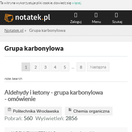
Ta witryna wykorzystuje pliki cookie, dowiedz się
więcej
.
Zaloguj
Menu
Szukaj
Notatek.pl
»
Grupa karbonylowa
Grupa karbonylowa
...
1
2
3
4
5
8
Następna
note /search
Aldehydy i ketony - grupa karbonylowa
- omówienie
Politechnika Wrocławska
Chemia organiczna
Pobrań:
560
Wyświetleń:
2856