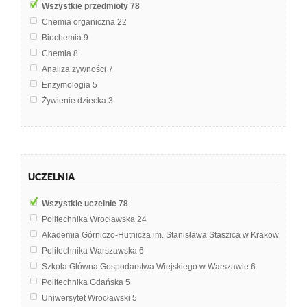
Wszystkie przedmioty
78
Chemia organiczna
22
Biochemia
9
Chemia
8
Analiza żywności
7
Enzymologia
5
Żywienie dziecka
3
Biologia
2
Chemia żywności
2
Podstawy chemii organicznej
2
Technologia chemiczna
2
UCZELNIA
Analiza instrumentalna
1
Biochemia i biofizyka
1
Wszystkie uczelnie
78
Biologia i ekologia
1
Politechnika Wrocławska
24
Chemia analityczna
1
Akademia Górniczo-Hutnicza im. Stanisława Staszica w Krakowie
8
Egzamin inżynierski
1
Politechnika Warszawska
6
Ekologia biochemiczna
1
Szkoła Główna Gospodarstwa Wiejskiego w Warszawie
6
Farmakologia
1
Politechnika Gdańska
5
Immunologia
1
Uniwersytet Wrocławski
5
Kierunki rozwoju fizyki
1