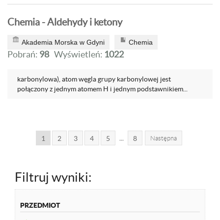
Chemia - Aldehydy i ketony
Akademia Morska w Gdyni
Chemia
Pobrań:
98
Wyświetleń:
1022
karbonylowa), atom węgla grupy karbonylowej jest
połączony z jednym atomem H i jednym podstawnikiem...
...
1
2
3
4
5
8
Następna
Filtruj wyniki:
PRZEDMIOT