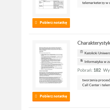
telemarketerzy w ca
Pobierz notatkę
Charakterysty
Katolicki Uniwer
Informatyka w z
Pobrań:
182
Wyś
tworzenia procesó
Call Center i tele
Pobierz notatkę