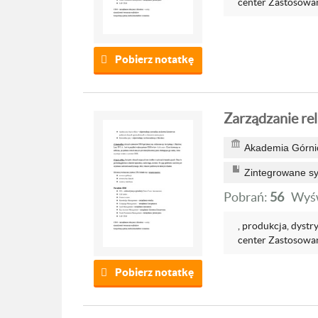
center Zastosowan
Pobierz notatkę
Zarządzanie rel
Akademia Górnic
Zintegrowane s
Pobrań:
56
Wyśw
, produkcja, dystr
center Zastosowan
Pobierz notatkę