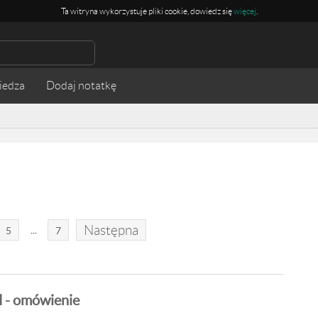
Ta witryna wykorzystuje pliki cookie, dowiedz się
więcej
.
iedza
Następna
...
5
7
 - omówienie