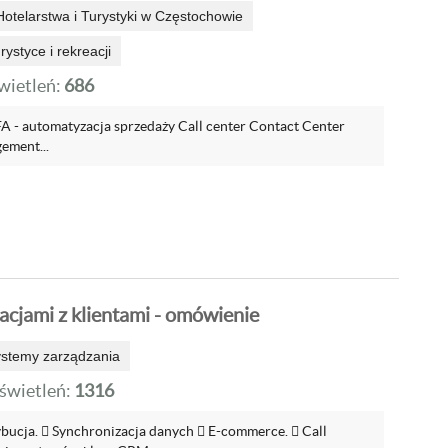
otelarstwa i Turystyki w Częstochowie
ystyce i rekreacji
ietleń:
686
 - automatyzacja sprzedaży Call center Contact Center
ment...
acjami z klientami - omówienie
ystemy zarządzania
wietleń:
1316
ybucja.  Synchronizacja danych  E-commerce.  Call