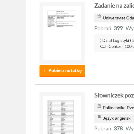
Zadanie na zalic
Uniwersytet Gda
Pobrań:
399
Wyś
) Dział Logistyki 
Call Center ( 100 o
Pobierz notatkę
Słowniczek poz
Politechnika Rz
Język angielski
Pobrań:
378
Wyś