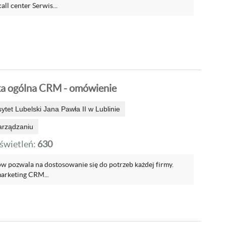
ll center Serwis...
ka ogólna CRM - omówienie
sytet Lubelski Jana Pawła II w Lublinie
arządzaniu
wietleń:
630
w pozwala na dostosowanie się do potrzeb każdej firmy.
marketing CRM...