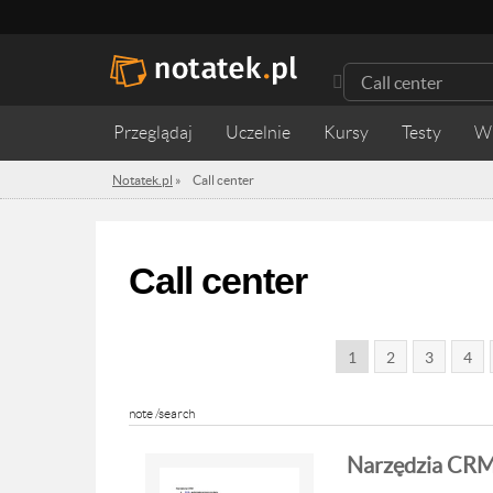
Przeglądaj
Uczelnie
Kursy
Testy
W
Notatek.pl
»
Call center
Call center
1
2
3
4
note /search
Narzędzia CRM