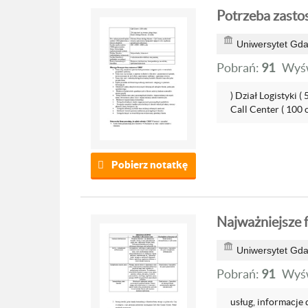
Potrzeba zasto
Uniwersytet Gda
Pobrań:
91
Wyśw
) Dział Logistyki 
Call Center ( 100 o
Pobierz notatkę
Najważniejsze f
Uniwersytet Gda
Pobrań:
91
Wyśw
usług, informacje 