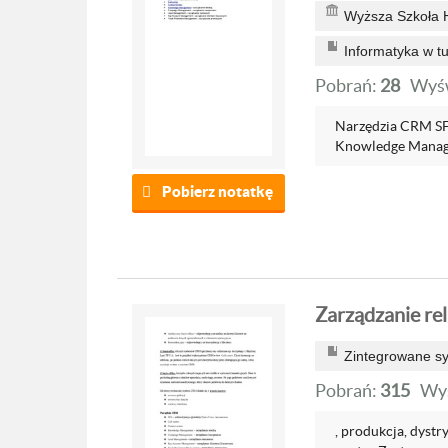
Wyższa Szkoła H
Informatyka w tur
Pobrań:
28
Wyśw
Narzędzia CRM SFA
Knowledge Manage
Pobierz notatkę
Zarządzanie rel
Zintegrowane s
Pobrań:
315
Wyś
, produkcja, dystr