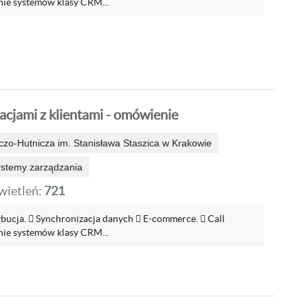
ie systemów klasy CRM...
acjami z klientami - omówienie
zo-Hutnicza im. Stanisława Staszica w Krakowie
ystemy zarządzania
ietleń:
721
ybucja.  Synchronizacja danych  E-commerce.  Call
ie systemów klasy CRM...