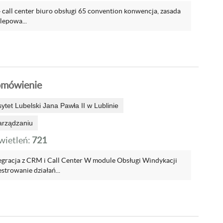
 call center biuro obsługi 65 convention konwencja, zasada
lepowa...
omówienie
sytet Lubelski Jana Pawła II w Lublinie
arządzaniu
ietleń:
721
tegracja z CRM i Call Center W module Obsługi Windykacji
estrowanie działań...