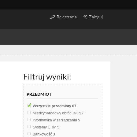
Rejestracja
Zaloguj
Filtruj wyniki:
PRZEDMIOT
Wszystkie przedmioty
67
Międzynarodowy obrót usług
7
Informatyka w zarządzaniu
5
Systemy CRM
5
Bankowość
3