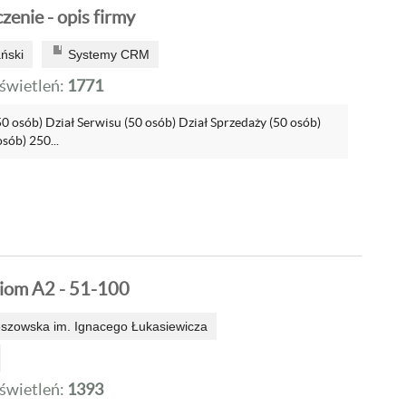
zenie - opis firmy
ński
Systemy CRM
wietleń:
1771
( 50 osób) Dział Serwisu (50 osób) Dział Sprzedaży (50 osób)
sób) 250...
iom A2 - 51-100
eszowska im. Ignacego Łukasiewicza
wietleń:
1393