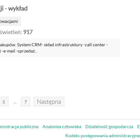
i - wykład
nowacjami
wietleń:
917
akupów. System CRM- skład infrastruktury -call center -
 -e-mail -sprzedaż...
Następna
...
5
7
nistracja publiczna
Anatomia człowieka
Działalność gospodarcza
E
Kodeks postępowania administracyjne