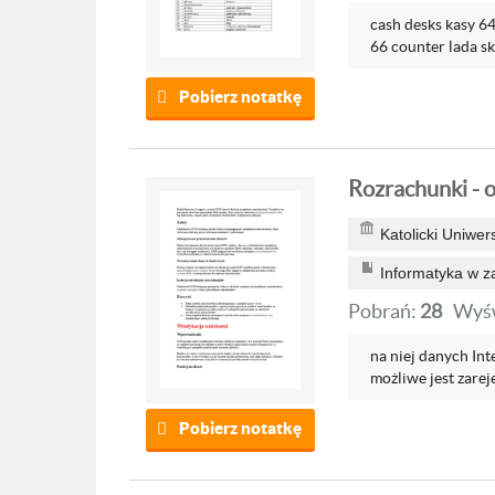
cash desks kasy 64
66 counter lada sk
Pobierz notatkę
Rozrachunki - 
Katolicki Uniwer
Informatyka w z
Pobrań:
28
Wyśw
na niej danych In
możliwe jest zarej
Pobierz notatkę