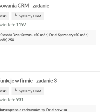
sowania CRM - zadanie
ński
Systemy CRM
ietleń:
1197
( 50 osób) Dział Serwisu (50 osób) Dział Sprzedaży (50 osób)
sób) 250...
unkcje w firmie - zadanie 3
ński
Systemy CRM
ietleń:
931
dotyczące sald rachunków itp. Dział serwisu-