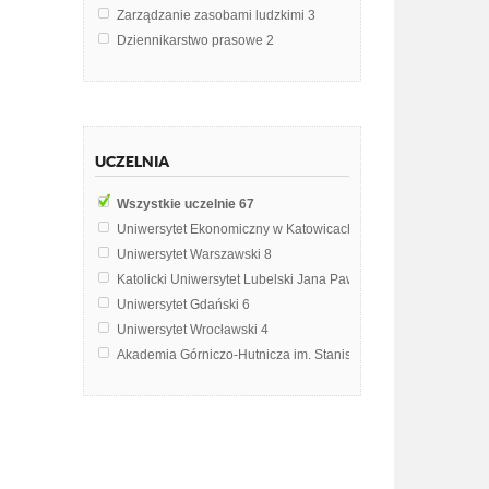
Zarządzanie zasobami ludzkimi
3
Dziennikarstwo prasowe
2
Finanse i bankowość
2
Informatyka w turystyce i rekreacji
2
Integracja europejska
2
Podstawy Marketingu
2
UCZELNIA
Systemy bankowe
2
Zarządzanie informacjami
2
Wszystkie uczelnie
67
Zarządzanie innowacjami
2
Uniwersytet Ekonomiczny w Katowicach
9
Zarządzanie relacjami z klientem
2
Uniwersytet Warszawski
8
Zintegrowane systemy zarządzania
2
Katolicki Uniwersytet Lubelski Jana Pawła II w Lublinie
7
Business intelligence
1
Uniwersytet Gdański
6
Eksploatacja systemów elektronicznych i telekomunikacyjnych
Uniwersytet Wrocławski
4
Finanse przedsiębiorstw
1
Akademia Górniczo-Hutnicza im. Stanisława Staszica w Krak
Informatyka
1
Politechnika Wrocławska
3
Informatyka w administracji
1
Uniwersytet Ekonomiczny w Krakowie
3
Język angielski
1
Uniwersytet Marii Curie-Skłodowskiej w Lublinie
3
Marketing
1
Politechnika Krakowska im. Tadeusza Kościuszki
2
Multimedia i sieci komputerowe
1
Politechnika Rzeszowska im. Ignacego Łukasiewicza
2