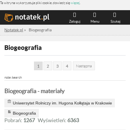
Ta witryna wykorzystuje pliki cookie, dowiedz się
więcej
.
Zaloguj
Menu
Szukaj
Notatek.pl
»
Biogeografia
Biogeografia
1
2
3
4
Następna
note /search
Biogeografia - materiały
Uniwersytet Rolniczy im. Hugona Kołłątaja w Krakowie
Biogeografia
Pobrań:
1267
Wyświetleń:
6363