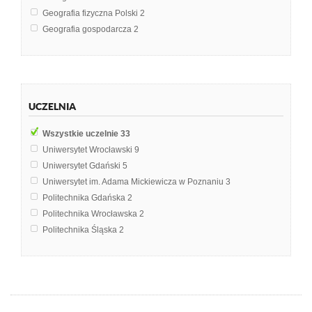
Geografia fizyczna Polski
2
Geografia gospodarcza
2
Makroekologia
2
Ekologia
1
Ekologia i ochrona środowiska
1
Ekologia stosowana i biotechnologia w ochronie środowiska
1
UCZELNIA
Geografia regionalna świata
1
Geologia
1
Wszystkie uczelnie
33
Hydrobiologia
1
Uniwersytet Wrocławski
9
Hydrologia i oceanografia
1
Uniwersytet Gdański
5
Kompleksowa geografia fizyczna polski
1
Uniwersytet im. Adama Mickiewicza w Poznaniu
3
Podstawy geografii fizycznej Polski
1
Politechnika Gdańska
2
Techniki przepływu genów
1
Politechnika Wrocławska
2
Politechnika Śląska
2
Uniwersytet Przyrodniczy we Wrocławiu
2
Politechnika Krakowska im. Tadeusza Kościuszki
1
Politechnika Poznańska
1
Uniwersytet Marii Curie-Skłodowskiej w Lublinie
1
Uniwersytet Rolniczy im. Hugona Kołłątaja w Krakowie
1