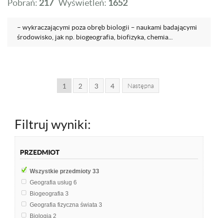
Pobrań:
217
Wyświetleń:
1652
– wykraczającymi poza obręb biologii – naukami badającymi
środowisko, jak np. biogeografia, biofizyka, chemia...
1
2
3
4
Następna
Filtruj wyniki:
PRZEDMIOT
Wszystkie przedmioty
33
Geografia usług
6
Biogeografia
3
Geografia fizyczna świata
3
Biologia
2