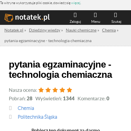
Ta witryna wykorzystuje pliki cookie, dowiedz się
więcej
.
Zaloguj
Menu
Szukaj
Notatek.pl
»
Dziedziny wiedzy
»
Nauki chemiczne
»
Chemia
»
pytania egzaminacyjne - technologia chemiaczna
pytania egzaminacyjne -
technologia chemiaczna
Nasza ocena:
Pobrań:
28
Wyświetleń:
1344
Komentarze:
0
Chemia
Politechnika Śląska
Pobierz ten dokument za darmo