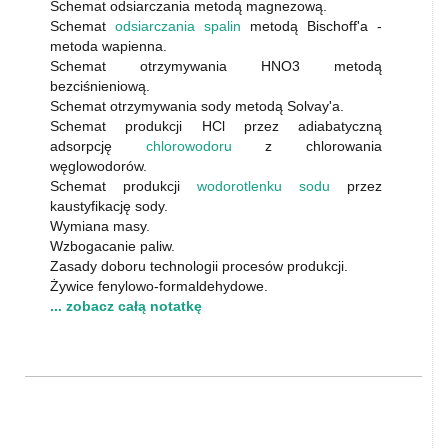
Schemat odsiarczania metodą magnezową.
Schemat
odsiarczania spalin
metodą Bischoff'a -
metoda wapienna.
Schemat otrzymywania HNO3 metodą
bezciśnieniową.
Schemat otrzymywania sody metodą Solvay'a.
Schemat produkcji HCl przez adiabatyczną
adsorpcję
chlorowodoru
z chlorowania
węglowodorów.
Schemat produkcji
wodorotlenku sodu
przez
kaustyfikację sody.
Wymiana masy.
Wzbogacanie paliw.
Zasady doboru technologii procesów produkcji.
Żywice fenylowo-formaldehydowe.
... zobacz całą notatkę