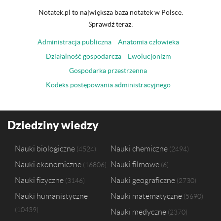
Notatek.pl to największa baza notatek w Polsce.
Sprawdź teraz:
Administracja publiczna
Anatomia człowieka
Działalność gospodarcza
Ewolucjonizm
Gospodarka przestrzenna
Kodeks postępowania administracyjnego
Dziedziny wiedzy
Nauki biologiczne
Nauki chemiczne
4524
2494
Nauki ekonomiczne
Nauki filmowe
16806
6
Nauki fizyczne
Nauki geograficzne
3146
2730
Nauki humanistyczne
Nauki matematyczne
5690
10439
Nauki medyczne
2370