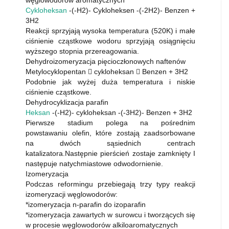
węglowodorów aromatycznych
Cykloheksan
-(-H2)- Cykloheksen -(-2H2)- Benzen +
3H2
Reakcji sprzyjają wysoka temperatura (520K) i małe
ciśnienie cząstkowe wodoru sprzyjają osiągnięciu
wyższego stopnia przereagowania.
Dehydroizomeryzacja pięcioczłonowych naftenów
Metylocyklopentan  cykloheksan  Benzen + 3H2
Podobnie jak wyżej duża temperatura i niskie
ciśnienie cząstkowe.
Dehydrocyklizacja parafin
Heksan
-(-H2)- cykloheksan -(-3H2)- Benzen + 3H2
Pierwsze stadium polega na pośrednim
powstawaniu olefin, które zostają zaadsorbowane
na dwóch sąsiednich centrach
katalizatora.Następnie pierścień zostaje zamknięty I
następuje natychmiastowe odwodornienie.
Izomeryzacja
Podczas reformingu przebiegają trzy typy reakcji
izomeryzacji węglowodorów:
*izomeryzacja n-parafin do izoparafin
*izomeryzacja zawartych w surowcu i tworzących się
w procesie węglowodorów alkiloaromatycznych