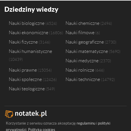
Dziedziny wiedzy
Nauki biologiczne
Nauki chemiczne
4524
2494
Nauki ekonomiczne
Nauki filmowe
16806
6
Nauki fizyczne
Nauki geograficzne
3146
2730
Nauki humanistyczne
Nauki matematyczne
5690
10439
Nauki medyczne
2370
Nauki prawne
Nauki rolnicze
15054
646
Nauki społeczne
Nauki techniczne
12426
14792
Nauki teologiczne
549
Korzystanie z serwisu oznacza akceptację
regulaminu
i
polityki
prywatności
.
Polityka cookies