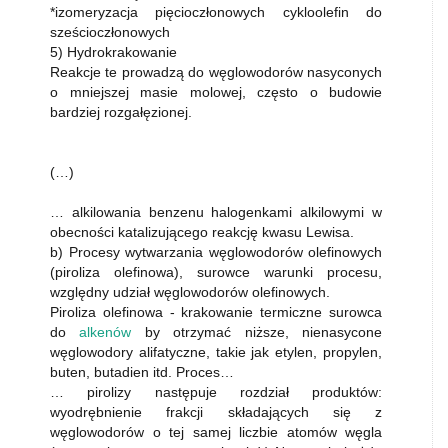
*izomeryzacja pięcioczłonowych cykloolefin do
sześcioczłonowych
5) Hydrokrakowanie
Reakcje te prowadzą do węglowodorów nasyconych
o mniejszej masie molowej, często o budowie
bardziej rozgałęzionej.
(…)
… alkilowania benzenu halogenkami alkilowymi w
obecności katalizującego reakcję kwasu Lewisa.
b) Procesy wytwarzania węglowodorów olefinowych
(piroliza olefinowa), surowce warunki procesu,
względny udział węglowodorów olefinowych.
Piroliza olefinowa - krakowanie termiczne surowca
do
alkenów
by otrzymać niższe, nienasycone
węglowodory alifatyczne, takie jak etylen, propylen,
buten, butadien itd. Proces…
… pirolizy następuje rozdział produktów:
wyodrębnienie frakcji składających się z
węglowodorów o tej samej liczbie atomów węgla