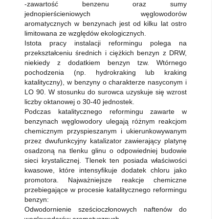
-zawartość benzenu oraz sumy
jednopierścieniowych węglowodorów
aromatycznych w benzynach jest od kilku lat ostro
limitowana ze względów ekologicznych.
Istota pracy instalacji reformingu polega na
przekształceniu średnich i ciężkich benzyn z DRW,
niekiedy z dodatkiem benzyn tzw. Wtórnego
pochodzenia (np. hydrokraking lub kraking
katalityczny), w benzyny o charakterze nasyconym i
LO 90. W stosunku do surowca uzyskuje się wzrost
liczby oktanowej o 30-40 jednostek.
Podczas katalitycznego reformingu zawarte w
benzynach węglowodory ulegają różnym reakcjom
chemicznym przyspieszanym i ukierunkowywanym
przez dwufunkcyjny katalizator zawierający platynę
osadzoną na tlenku glinu o odpowiedniej budowie
sieci krystalicznej. Tlenek ten posiada właściwości
kwasowe, które intensyfikuje dodatek chloru jako
promotora. Najważniejsze reakcje chemiczne
przebiegające w procesie katalitycznego reformingu
benzyn:
Odwodornienie sześcioczłonowych naftenów do