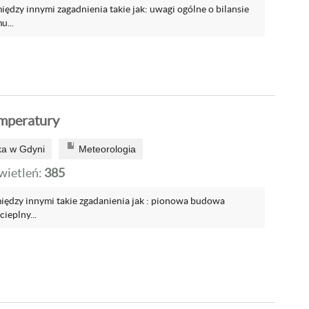
ędzy innymi zagadnienia takie jak: uwagi ogólne o bilansie
u...
emperatury
a w Gdyni
Meteorologia
ietleń:
385
iędzy innymi takie zgadanienia jak : pionowa budowa
cieplny...