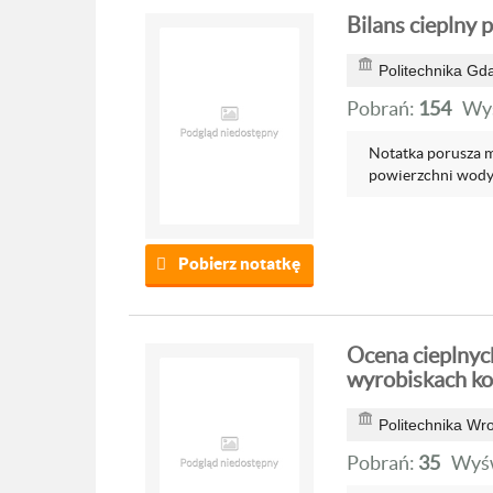
Bilans cieplny 
Politechnika Gd
Pobrań:
154
Wyś
Notatka porusza mi
powierzchni wody i
Pobierz notatkę
Ocena cieplny
wyrobiskach ko
Politechnika Wr
Pobrań:
35
Wyśw