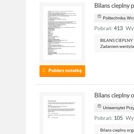
Bilans cieplny 
Politechnika Wr
Pobrań:
413
Wyś
BILANS CIEPLNY 
Zadaniem wentylacj
Pobierz notatkę
Bilans cieplny 
Uniwersytet Przy
Pobrań:
105
Wyś
Bilans cieplny or