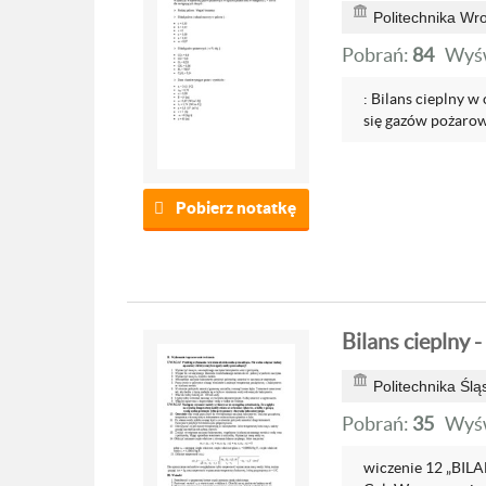
Politechnika Wr
Pobrań:
84
Wyśw
: Bilans cieplny w
się gazów pożarow
Pobierz notatkę
Bilans cieplny -
Politechnika Ślą
Pobrań:
35
Wyśw
wiczenie 12 „BIL