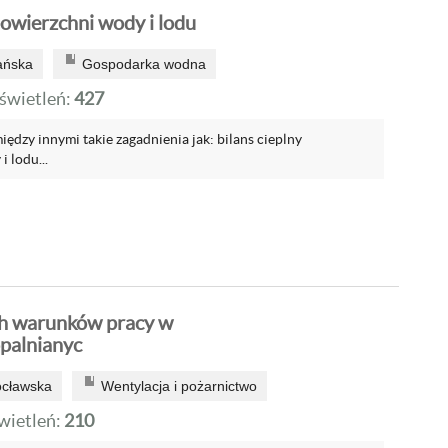
powierzchni wody i lodu
ańska
Gospodarka wodna
wietleń:
427
ędzy innymi takie zagadnienia jak: bilans cieplny
 lodu...
ch warunków pracy w
palnianyc
ocławska
Wentylacja i pożarnictwo
ietleń:
210