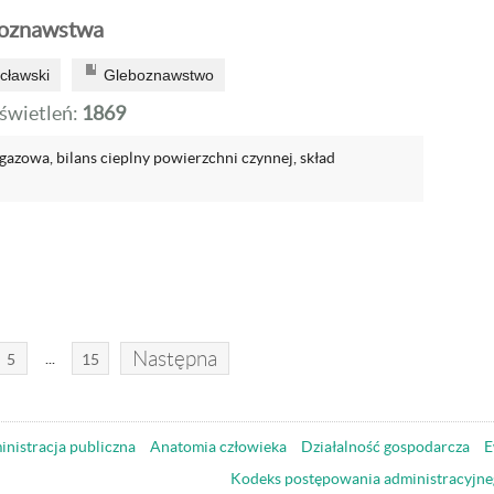
boznawstwa
cławski
Gleboznawstwo
wietleń:
1869
 gazowa, bilans cieplny powierzchni czynnej, skład
Następna
...
5
15
nistracja publiczna
Anatomia człowieka
Działalność gospodarcza
E
Kodeks postępowania administracyjne