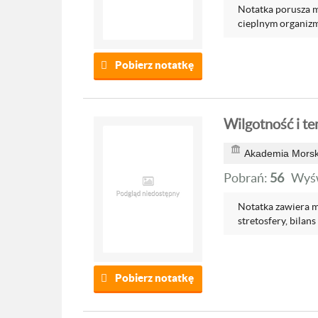
Notatka porusza mi
cieplnym organizm
Pobierz notatkę
Wilgotność i t
Akademia Morsk
Pobrań:
56
Wyśw
Notatka zawiera m
stretosfery, bilans 
Pobierz notatkę