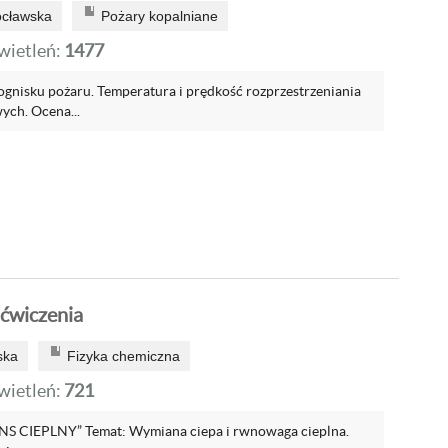
ocławska
Pożary kopalniane
ietleń:
1477
 ognisku pożaru. Temperatura i prędkość rozprzestrzeniania
ych. Ocena...
 ćwiczenia
ska
Fizyka chemiczna
ietleń:
721
ANS CIEPLNY” Temat: Wymiana ciepa i rwnowaga cieplna.