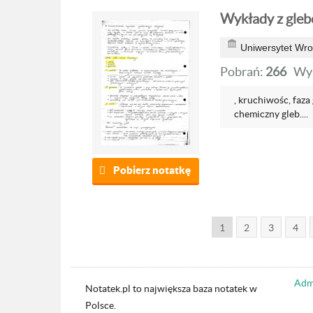
Wykłady z gle
Uniwersytet Wro
Pobrań:
266
Wyś
, kruchiwośc, faza
chemiczny gleb....
Pobierz notatkę
1
2
3
4
Admi
Notatek.pl to największa baza notatek w
Polsce.