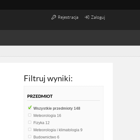
Rejestracja
Zaloguj
Filtruj wyniki:
PRZEDMIOT
Wszystkie przedmioty
148
Meteorologia
16
Fizyka
12
Meteorologia i klimatologia
9
Budownictwo
6