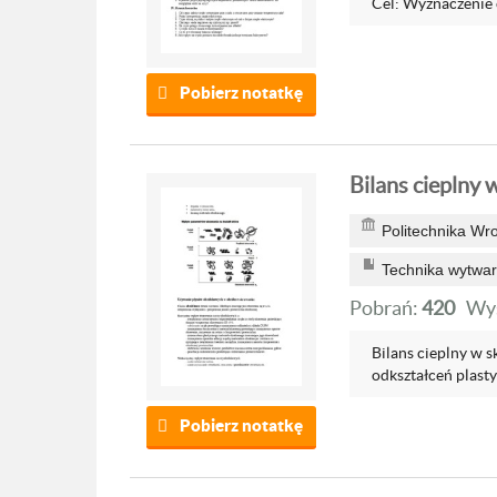
Cel: Wyznaczenie c
Pobierz notatkę
Bilans cieplny 
Politechnika Wr
Technika wytwa
Pobrań:
420
Wyś
Bilans cieplny w
odkształceń plasty
Pobierz notatkę