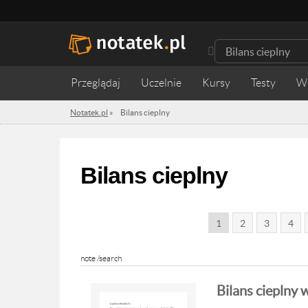
Przeglądaj
Uczelnie
Kursy
Testy
W
Notatek.pl
»
Bilans cieplny
Bilans cieplny
1
2
3
4
note /search
Bilans cieplny 