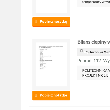
temperatury wewnę
Pobierz notatkę
Bilans cieplny 
Politechnika Wr
Pobrań:
112
Wyś
POLITECHNIKA
PROJEKT NR 2 B
Pobierz notatkę