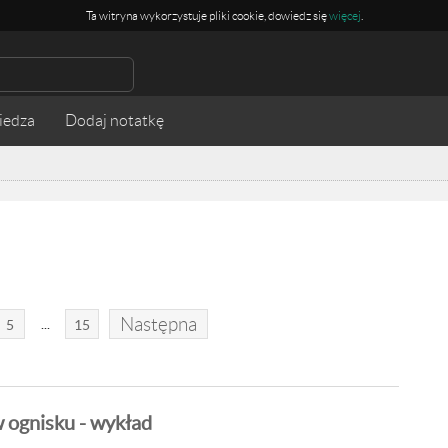
Ta witryna wykorzystuje pliki cookie, dowiedz się
więcej
.
iedza
Następna
...
5
15
w ognisku - wykład