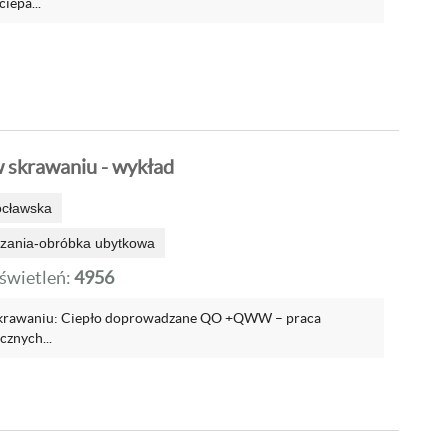
iepa...
w skrawaniu - wykład
ocławska
rzania-obróbka ubytkowa
wietleń:
4956
 skrawaniu: Ciepło doprowadzane QO +QWW – praca
cznych...