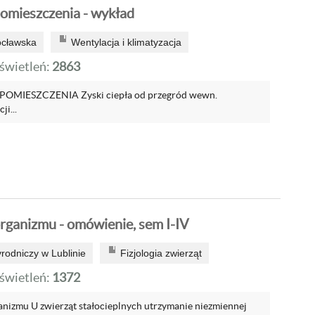
pomieszczenia - wykład
ocławska
Wentylacja i klimatyzacja
wietleń:
2863
POMIESZCZENIA Zyski ciepła od przegród wewn.
i...
organizmu - omówienie, sem I-IV
rodniczy w Lublinie
Fizjologia zwierząt
wietleń:
1372
ganizmu U zwierząt stałocieplnych utrzymanie niezmiennej