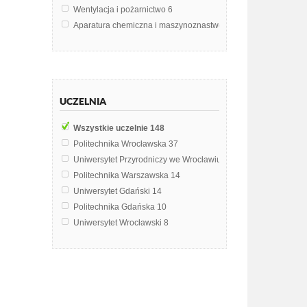
Wentylacja i pożarnictwo
6
Aparatura chemiczna i maszynoznastwo
5
Technologia chemiczna
5
Oceanografia fizyczna
4
Wentylacje i klimatyzacje
4
Badanie maszyn i urządzeń cieplnych
3
UCZELNIA
Fizyka budowli
3
Ogrzewnictwo
3
Wszystkie uczelnie
148
Wentylacja i klimatyzacja
3
Politechnika Wrocławska
37
Chemia
2
Uniwersytet Przyrodniczy we Wrocławiu
18
Chemia ogólna
2
Politechnika Warszawska
14
Fizjologia zwierząt
2
Uniwersytet Gdański
14
Geografia fizyczna Polski
2
Politechnika Gdańska
10
Geografia gospodarcza
2
Uniwersytet Wrocławski
8
Geografia transportu morskiego
2
Akademia Górniczo-Hutnicza im. Stanisława Staszica w Krak
Gleboznawstwo
2
Akademia Morska w Gdyni
5
Inżynieria chemiczna
2
Politechnika Śląska
4
Laboratorium podstaw fizyki
2
Uniwersytet Przyrodniczy w Lublinie
3
Oceanografia biologiczna
2
Uniwersytet Szczeciński
3