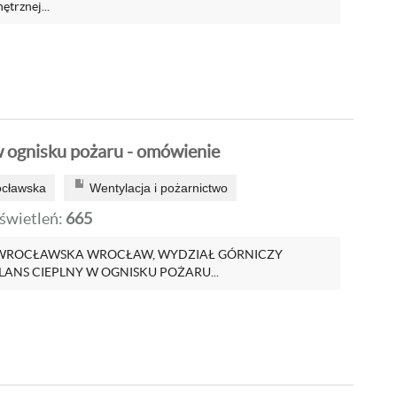
trznej...
w ognisku pożaru - omówienie
ocławska
Wentylacja i pożarnictwo
wietleń:
665
 WROCŁAWSKA WROCŁAW, WYDZIAŁ GÓRNICZY
ILANS CIEPLNY W OGNISKU POŻARU...