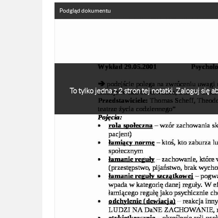
Podgląd dokumentu
To tylko jedna z 2 stron tej notatki. Zaloguj się