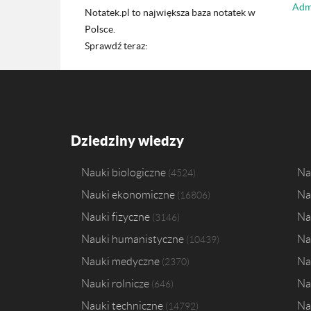
Admi
Notatek.pl to największa baza notatek w
Polsce.
Sprawdź teraz:
Dziedziny wiedzy
Nauki biologiczne
Na
4524
Nauki ekonomiczne
Na
16806
Nauki fizyczne
Na
3146
Nauki humanistyczne
Na
10439
Nauki medyczne
Na
2370
Nauki rolnicze
Na
646
Nauki techniczne
Na
14792