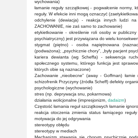
wychowania)
łamanie reguły szczątkowej - pogwałcenie normy, kt
reguły. W efekcie inni mogą oznaczyć (zaetykietkowa
odchylenie (dewiacja) - reakcja innych ludzi
ZACHOWANIE, nie zaś samo to zachowanie)
etykietkowanie - określenie roli osoby w publiczn
psychiatryczny) jest przywiązana do wielu konsekwencj
stygmat (piętno) - osoba napiętnowana (naznac
(podważona); „psychicznie chory”, „były pacjent psyc
kariera dewianta (wg Scheffa) - sekwencja ruch
społecznego systemu, którego funkcja jest sprawowan
których obie są naznaczone)
Zachowanie „nieobecne” (away - Goffman) łamie r
schizofrenik Przyczyny (źródła Scheff) defekty organ
psychologiczne (wychowanie)
stres (np. deprywacja snu, pokarmowa)
działania wolicjonalne (impresjonizm,
dadaizm
)
Częstość łamania reguł szczątkowych łamanie ignor
reakcja otoczenia zmienia status łamiącego reguły 
motywacja do jej odgrywania
stereotypy obłędu
stereotypy w mediach
Mechanizm stawania się chorym psychicznie poda