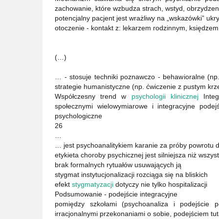
zachowanie, które wzbudza strach, wstyd, obrzydzen
potencjalny pacjent jest wrażliwy na „wskazówki” uk
otoczenie - kontakt z: lekarzem rodzinnym, księdzem,
(…)
… - stosuje techniki poznawczo - behawioralne (np.
strategie humanistyczne (np. ćwiczenie z pustym krz
Współczesny trend w
psychologii klinicznej
Integ
społecznymi wielowymiarowe i integracyjne pode
psychologiczne
26
…
… jest psychoanalitykiem karanie za próby powrotu do
etykieta choroby psychicznej jest silniejsza niż wszys
brak formalnych rytuałów usuwających ją
stygmat instytucjonalizacji rozciąga się na bliskich
efekt
stygmatyzacji
dotyczy nie tylko hospitalizacji
Podsumowanie - podejście integracyjne
pomiędzy szkołami (psychoanaliza i podejście 
irracjonalnymi przekonaniami o sobie, podejściem tuta