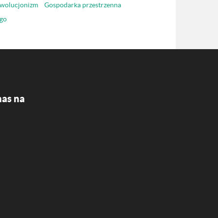
wolucjonizm
Gospodarka przestrzenna
go
nas na