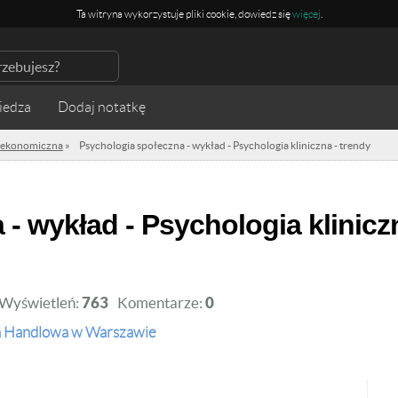
Ta witryna wykorzystuje pliki cookie, dowiedz się
więcej
.
iedza
a ekonomiczna
»
Psychologia społeczna - wykład - Psychologia kliniczna - trendy
Wyświetleń:
763
Komentarze:
0
a Handlowa w Warszawie