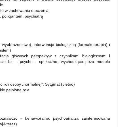
ie
ryte w zachowaniu otoczenia
 policjantem, psychiatrą
 wyobrażeniowe), interwencje biologiczną (farmakoterapia) i
esłem)
racja głównych perspektyw z czynnikami biologicznymi i
jście bio - psycho - społeczne, wychodzące poza modele
 roli osoby „normalnej”: Sytgmat (pietno)
tkie pełnione role
poznawczo - behawioralne; psychoanaliza zainteresowana
j-i-teraz)