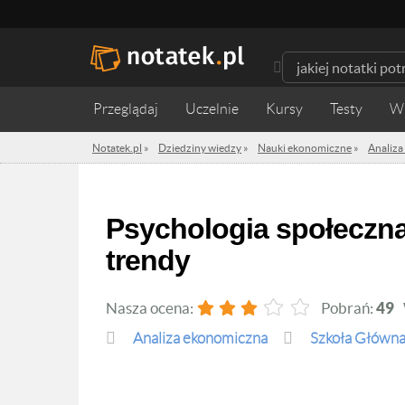
Przeglądaj
Uczelnie
Kursy
Testy
W
Notatek.pl
»
Dziedziny wiedzy
»
Nauki ekonomiczne
»
Analiz
Psychologia społeczna - wykład - Psychologia kliniczna -
trendy
Nasza ocena:
Pobrań:
49
Analiza ekonomiczna
Szkoła Główn