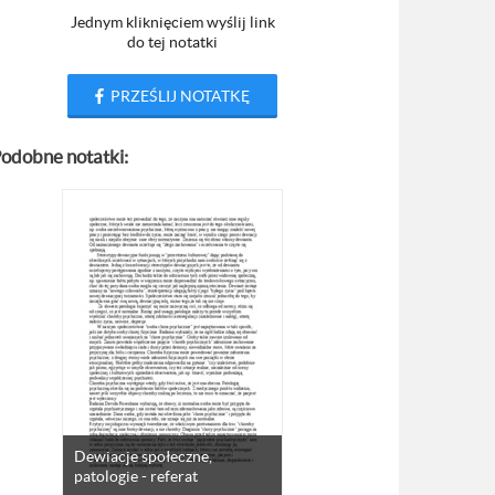
Jednym kliknięciem wyślij link
do tej notatki
PRZEŚLIJ NOTATKĘ
odobne notatki:
Dewiacje społeczne,
patologie - referat