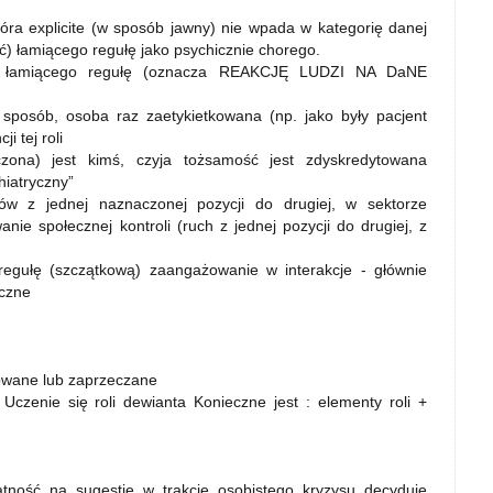
óra explicite (w sposób jawny) nie wpada w kategorię danej
ć) łamiącego regułę jako psychicznie chorego.
 na łamiącego regułę (oznacza REAKCJĘ LUDZI NA DaNE
y sposób, osoba raz zaetykietkowana (np. jako były pacjent
i tej roli
zona) jest kimś, czyja tożsamość jest zdyskredytowana
hiatryczny”
ów z jednej naznaczonej pozycji do drugiej, w sektorze
ie społecznej kontroli (ruch z jednej pozycji do drugiej, z
egułę (szczątkową) zaangażowanie w interakcje - głównie
iczne
owane lub zaprzeczane
Uczenie się roli dewianta Konieczne jest : elementy roli +
tność na sugestie w trakcie osobistego kryzysu decyduje