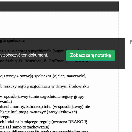
P
Zobacz całą notatkę
 aby zobaczyć ten dokument.