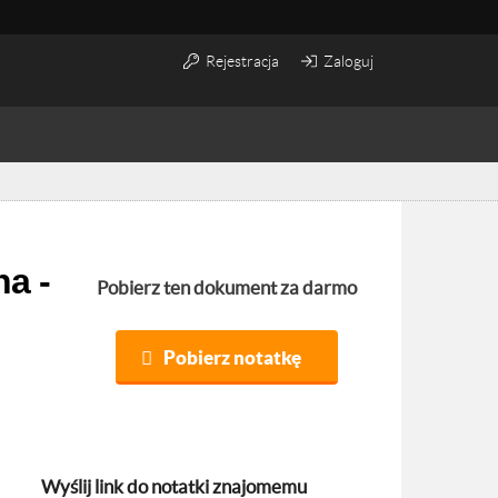
Rejestracja
Zaloguj
Pobierz ten dokument za darmo
Pobierz notatkę
Wyślij link do notatki znajomemu