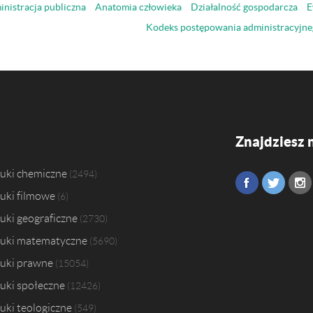
nistracja publiczna
Anatomia człowieka
Działalność gospodarcza
E
Kodeks postępowania administracyjne
Znajdziesz 
uki chemiczne
2494
uki filmowe
6
uki geograficzne
2730
uki matematyczne
5690
uki prawne
15054
uki społeczne
12426
uki teologiczne
549