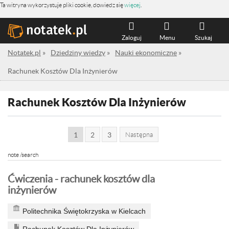
Ta witryna wykorzystuje pliki cookie, dowiedz się
więcej
.
Zaloguj
Menu
Szukaj
Notatek.pl
»
Dziedziny wiedzy
»
Nauki ekonomiczne
»
Rachunek Kosztów Dla Inżynierów
Rachunek Kosztów Dla Inżynierów
1
2
3
Następna
note /search
Ćwiczenia - rachunek kosztów dla
inżynierów
Politechnika Świętokrzyska w Kielcach