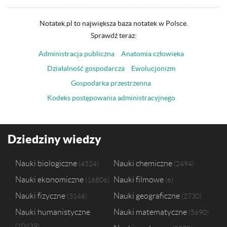
Notatek.pl to największa baza notatek w Polsce.
Sprawdź teraz:
Administracja publiczna
Anatomia człowieka
Działalność gospodarcza
Ewolucjonizm
Gospodarka przestrzenna
Kodeks postępowania administracyjnego
Dziedziny wiedzy
Nauki biologiczne
Nauki chemiczne
4524
2494
Nauki ekonomiczne
Nauki filmowe
16806
6
Nauki fizyczne
Nauki geograficzne
3146
2730
Nauki humanistyczne
Nauki matematyczne
5690
10439