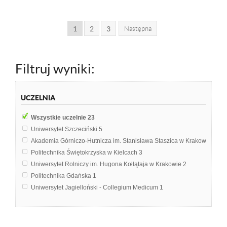
1
2
3
Następna
Filtruj wyniki:
UCZELNIA
Wszystkie uczelnie
23
Uniwersytet Szczeciński
5
Akademia Górniczo-Hutnicza im. Stanisława Staszica w Krakowie
3
Politechnika Świętokrzyska w Kielcach
3
Uniwersytet Rolniczy im. Hugona Kołłątaja w Krakowie
2
Politechnika Gdańska
1
Uniwersytet Jagielloński - Collegium Medicum
1