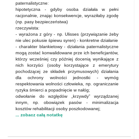
paternalistyczne:
hipotetyczna - gdyby osoba działała w pełni
racjonalnie, znając konsekwencje, wyraziłaby zgodę
(np. pasy bezpieczeństwa)
rzeczywista:
- wyrażona z góry - np. Ulisses (przywiązanie żeby
nie ulec pokusie śpiewu syren) - konkretne działanie
- charakter blankietowy - działania paternalistyczne
mogą zostać konwalidowane prze ich beneficjantów,
którzy wcześniej czy później docenią wynikające z
nich korzyści (osoby korzystające z emerytury
pochodzącej ze składek przymusowych) działania
dla ochrony wolności jednostki - wymóg
respektowania wolności człowieka, np. ograniczanie
ryzyka śmierci a popadnięcie w nałóg;
odwołanie do względów „krzywdy” wyrządzanej
innym, np. obowiązek pasów - minimalizacja
kosztów rehabilitacji osoby poszkodowanej;
... zobacz całą notatkę