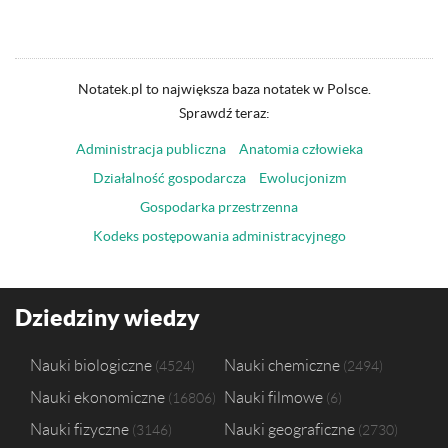
Notatek.pl to największa baza notatek w Polsce.
Sprawdź teraz:
Administracja publiczna
Anatomia człowieka
Działalność gospodarcza
Ewolucjonizm
Gospodarka przestrzenna
Kodeks postępowania administracyjnego
Dziedziny wiedzy
Nauki biologiczne
Nauki chemiczne
4524
2494
Nauki ekonomiczne
Nauki filmowe
16806
6
Nauki fizyczne
Nauki geograficzne
3146
2730