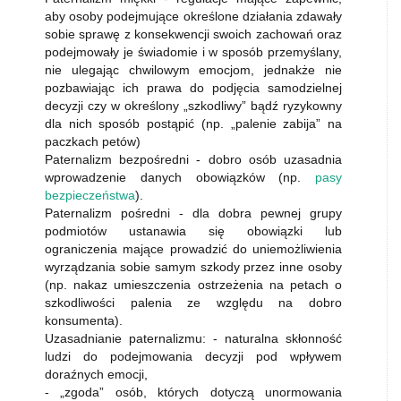
aby osoby podejmujące określone działania zdawały
sobie sprawę z konsekwencji swoich zachowań oraz
podejmowały je świadomie i w sposób przemyślany,
nie ulegając chwilowym emocjom, jednakże nie
pozbawiając ich prawa do podjęcia samodzielnej
decyzji czy w określony „szkodliwy” bądź ryzykowny
dla nich sposób postąpić (np. „palenie zabija” na
paczkach petów)
Paternalizm bezpośredni - dobro osób uzasadnia
wprowadzenie danych obowiązków (np.
pasy
bezpieczeństwa
).
Paternalizm pośredni - dla dobra pewnej grupy
podmiotów ustanawia się obowiązki lub
ograniczenia mające prowadzić do uniemożliwienia
wyrządzania sobie samym szkody przez inne osoby
(np. nakaz umieszczenia ostrzeżenia na petach o
szkodliwości palenia ze względu na dobro
konsumenta).
Uzasadnianie paternalizmu: - naturalna skłonność
ludzi do podejmowania decyzji pod wpływem
doraźnych emocji,
- „zgoda” osób, których dotyczą unormowania