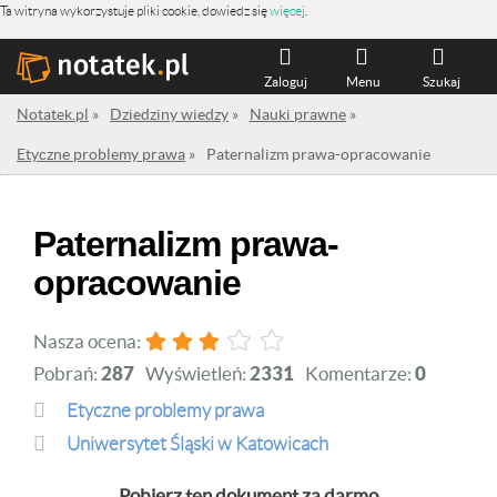
Ta witryna wykorzystuje pliki cookie, dowiedz się
więcej
.
Zaloguj
Menu
Szukaj
Notatek.pl
»
Dziedziny wiedzy
»
Nauki prawne
»
Etyczne problemy prawa
»
Paternalizm prawa-opracowanie
Paternalizm prawa-
opracowanie
Nasza ocena:
Pobrań:
287
Wyświetleń:
2331
Komentarze:
0
Etyczne problemy prawa
Uniwersytet Śląski w Katowicach
Pobierz ten dokument za darmo