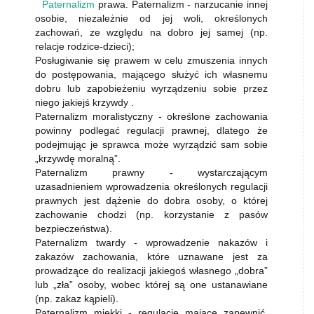
Paternalizm
prawa. Paternalizm - narzucanie innej
osobie, niezależnie od jej woli, określonych
zachowań, ze względu na dobro jej samej (np.
relacje rodzice-dzieci);
Posługiwanie się prawem w celu zmuszenia innych
do postępowania, mającego służyć ich własnemu
dobru lub zapobieżeniu wyrządzeniu sobie przez
niego jakiejś krzywdy .
Paternalizm moralistyczny - określone zachowania
powinny podlegać regulacji prawnej, dlatego że
podejmując je sprawca może wyrządzić sam sobie
„krzywdę moralną”.
Paternalizm prawny - wystarczającym
uzasadnieniem wprowadzenia określonych regulacji
prawnych jest dążenie do dobra osoby, o której
zachowanie chodzi (np. korzystanie z pasów
bezpieczeństwa).
Paternalizm twardy - wprowadzenie nakazów i
zakazów zachowania, które uznawane jest za
prowadzące do realizacji jakiegoś własnego „dobra”
lub „zła” osoby, wobec której są one ustanawiane
(np. zakaz kąpieli).
Paternalizm miękki - regulacje mające zapewnić,