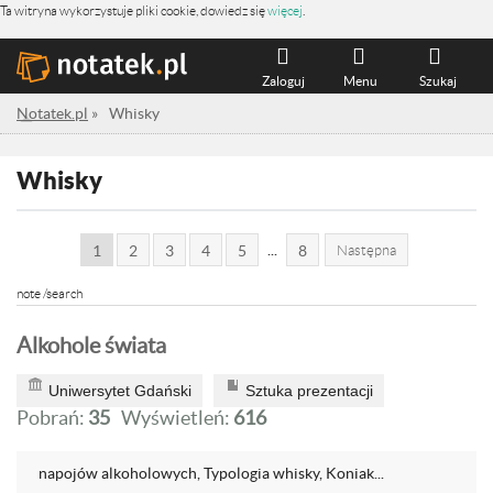
Ta witryna wykorzystuje pliki cookie, dowiedz się
więcej
.
Zaloguj
Menu
Szukaj
Notatek.pl
»
Whisky
Whisky
...
1
2
3
4
5
8
Następna
note /search
Alkohole świata
Uniwersytet Gdański
Sztuka prezentacji
Pobrań:
35
Wyświetleń:
616
napojów alkoholowych, Typologia whisky, Koniak...