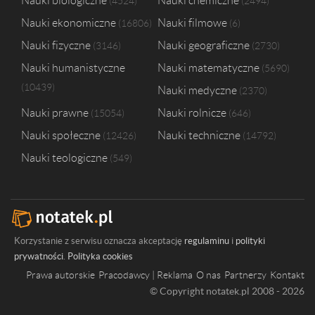
Nauki biologiczne
Nauki chemiczne
4524
2494
Uniwersytet Rzeszowski
1
Nauki ekonomiczne
Nauki filmowe
16806
6
Uniwersytet im. Adama Mickiewicza w Poznaniu
1
Wyższa Szkoła Biznesu w Poznań
1
Nauki fizyczne
Nauki geograficzne
3146
2730
Wyższa Szkoła Pedagogiczna Związku Nauczycielstwa Polskiego w W
Nauki humanistyczne
Nauki matematyczne
5690
10439
Nauki medyczne
2370
Nauki prawne
Nauki rolnicze
15054
646
Nauki społeczne
Nauki techniczne
12426
14792
Nauki teologiczne
549
Korzystanie z serwisu oznacza akceptację
regulaminu
i
polityki
prywatności
.
Polityka cookies
Prawa autorskie
Pracodawcy | Reklama
O nas
Partnerzy
Kontakt
© Copyright notatek.pl 2008 - 2026