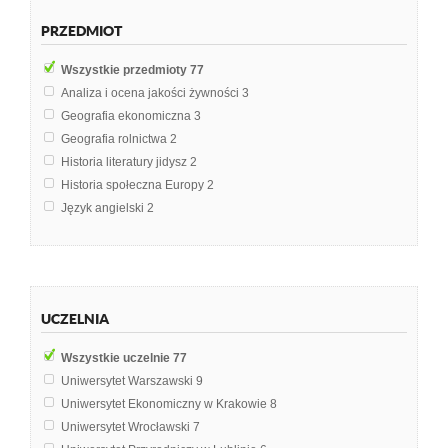
PRZEDMIOT
Wszystkie przedmioty
77
Analiza i ocena jakości żywności
3
Geografia ekonomiczna
3
Geografia rolnictwa
2
Historia literatury jidysz
2
Historia społeczna Europy
2
Język angielski
2
Komiks
2
Prawoznawstwo
2
Sztuka prezentacji
2
Zafałszowania produktów
2
UCZELNIA
American ethnic literature
1
Amerykanska Polityka Zagraniczna
1
Wszystkie uczelnie
77
Archeologia prawa
1
Uniwersytet Warszawski
9
Biochemia
1
Uniwersytet Ekonomiczny w Krakowie
8
Chemia organiczna
1
Uniwersytet Wrocławski
7
Ekonomia
1