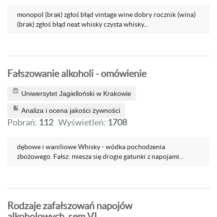
monopol (brak) zgłoś błąd vintage wine dobry rocznik (wina)
(brak) zgłoś błąd neat whisky czysta whisky...
Fałszowanie alkoholi - omówienie
Uniwersytet Jagielloński w Krakowie
Analiza i ocena jakości żywności
Pobrań:
112
Wyświetleń:
1708
dębowe i waniliowe Whisky - wódka pochodzenia
zbożowego. Fałsz: miesza się drogie gatunki z napojami...
Rodzaje zafałszowań napojów
alkoholowych, sem VI