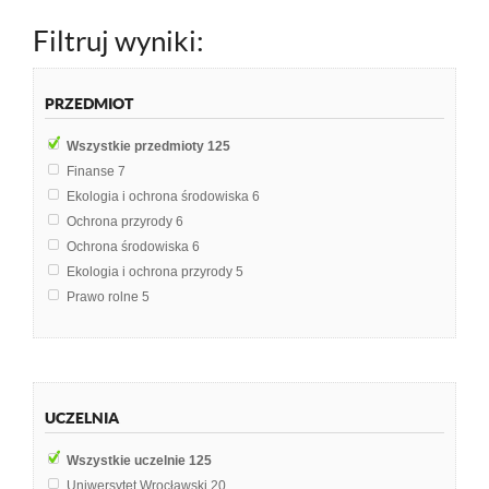
Filtruj wyniki:
PRZEDMIOT
Wszystkie przedmioty
125
Finanse
7
Ekologia i ochrona środowiska
6
Ochrona przyrody
6
Ochrona środowiska
6
Ekologia i ochrona przyrody
5
Prawo rolne
5
Bezpieczeństwo Państwa
4
Ekologia
4
Polityka
4
Geografia fizyczna Polski
3
UCZELNIA
Geografia turyzmu
3
Prawo administracyjne
3
Wszystkie uczelnie
125
Prawo ochrony środowiska
3
Uniwersytet Wrocławski
20