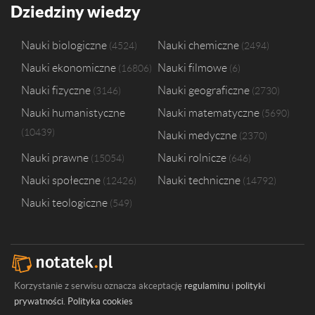
Uniwersytet w Białymstoku
2
Dziedziny wiedzy
Akademia Sztuk Pięknych w Warszawie
1
Krakowska Akademia im. Andrzeja Frycza Modrzewskiego w Krakowie
Nauki biologiczne
Nauki chemiczne
4524
2494
Państwowa Wyższa Szkoła Zawodowa w Nowym Sączu
1
Nauki ekonomiczne
Nauki filmowe
16806
6
Politechnika Warszawska
1
Uczelnia Zawodowa Zagłębia Miedziowego w Lubinie
1
Nauki fizyczne
Nauki geograficzne
3146
2730
Uniwersytet Ekonomiczny we Wrocławiu
1
Nauki humanistyczne
Nauki matematyczne
5690
Uniwersytet Jagielloński w Krakowie
1
10439
Nauki medyczne
Uniwersytet Przyrodniczy w Poznaniu
1
2370
Nauki prawne
Nauki rolnicze
15054
646
Nauki społeczne
Nauki techniczne
12426
14792
Nauki teologiczne
549
Korzystanie z serwisu oznacza akceptację
regulaminu
i
polityki
prywatności
.
Polityka cookies