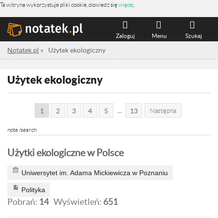
Ta witryna wykorzystuje pliki cookie, dowiedz się
więcej
.
Zaloguj
Menu
Szukaj
Notatek.pl
»
Użytek ekologiczny
Użytek ekologiczny
...
1
2
3
4
5
13
Następna
note /search
Użytki ekologiczne w Polsce
Uniwersytet im. Adama Mickiewicza w Poznaniu
Polityka
Pobrań:
14
Wyświetleń:
651