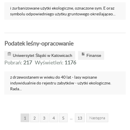
i zurbanizowane użytki ekologiczne, oznaczone sym. E oraz
symbolu odpowiedniego użytku gruntowego określająceo...
Podatek leśny-opracowanie
Uniwersytet Śląski w Katowicach
Finanse
Pobrań:
217
Wyświetleń:
1176
z drzewostanem w wieku do 40 lat - lasy wpisane
indywidualnie do rejestru zabytków - użytki ekologiczne.
Rada...
...
1
2
3
4
5
13
Następna