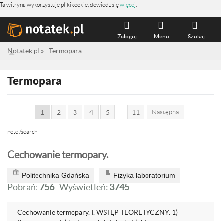
Ta witryna wykorzystuje pliki cookie, dowiedz się
więcej
.
Zaloguj
Menu
Szukaj
Notatek.pl
»
Termopara
Termopara
...
1
2
3
4
5
11
Następna
note /search
Cechowanie termopary.
Politechnika Gdańska
Fizyka laboratorium
Pobrań:
756
Wyświetleń:
3745
Cechowanie termopary. I. WSTĘP TEORETYCZNY. 1)