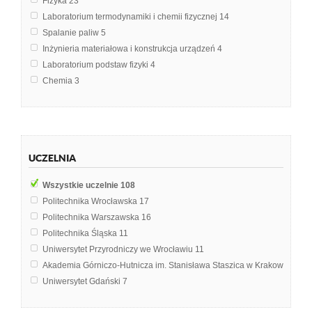
Fizyka
23
Laboratorium termodynamiki i chemii fizycznej
14
Spalanie paliw
5
Inżynieria materiałowa i konstrukcja urządzeń
4
Laboratorium podstaw fizyki
4
Chemia
3
Fizyka chemiczna
3
Metrologia
3
Wytrzymałość materiałów
3
Chemia Fizyczna
2
UCZELNIA
Egzamin inżynierski
2
Elektrotechnika
2
Wszystkie uczelnie
108
Fizyka współczesna
2
Politechnika Wrocławska
17
Meteorologia i klimatologia
2
Politechnika Warszawska
16
Ogrzewnictwo
2
Politechnika Śląska
11
Biofizyka
1
Uniwersytet Przyrodniczy we Wrocławiu
11
Budownictwo Ogólne
1
Akademia Górniczo-Hutnicza im. Stanisława Staszica w Krakowie
9
Chemia środowiska
1
Uniwersytet Gdański
7
Czujniki
1
Politechnika Gdańska
4
Czujniki i pomiary wielkości nieelektrycznych
1