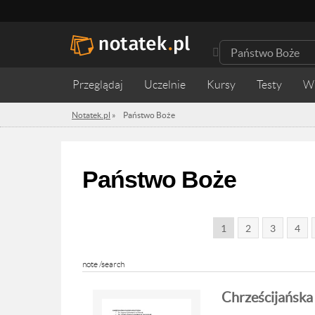
Przeglądaj
Uczelnie
Kursy
Testy
W
Notatek.pl
»
Państwo Boże
Państwo Boże
1
2
3
4
note /search
Chrześcijańska 