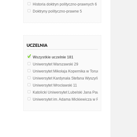
Historia doktryn polityczno-prawnych
6
Doktryny polityczno-prawne
5
Filozofia prawa
4
Powszechna historia państwa i prawa
4
Doktryny polityczne
3
Etyka
3
UCZELNIA
Historia doktryn politycznych i prawnych w XIX i XX w
3
Historia filozofii starozytnej
3
Wszystkie uczelnie
181
Historia literatury jidysz
3
Uniwersytet Warszawski
29
Historia myśli ekonomicznej
3
Uniwersytet Mikołaja Kopernika w Toruniu
26
Myśl polityczna
3
Uniwersytet Kardynała Stefana Wyszyńskiego w Warszawie
15
Nauka o państwie i prawie
3
Uniwersytet Wrocławski
11
Apologia i dziennikarstwo
2
Katolicki Uniwersytet Lubelski Jana Pawła II w Lublinie
9
Doktryny pedagogiczne
2
Uniwersytet im. Adama Mickiewicza w Poznaniu
9
Historia Gospodarcza
2
Uniwersytet Marii Curie-Skłodowskiej w Lublinie
8
Integracja europejska
2
Uniwersytet Ekonomiczny w Krakowie
5
Metodologia badań politologicznych
2
Uniwersytet Kazimierza Wielkiego w Bydgoszczy
5
Prawoznawstwo
2
Uniwersytet Łódzki
5
Procesy integracyjne w Europie
2
Uniwersytet Śląski w Katowicach
5