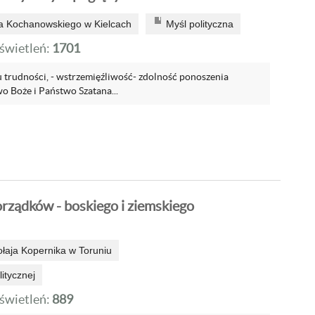
a Kochanowskiego w Kielcach
Myśl polityczna
wietleń:
1701
 trudności, - wstrzemięźliwość- zdolność ponoszenia
o Boże i Państwo Szatana...
rządków - boskiego i ziemskiego
ołaja Kopernika w Toruniu
litycznej
wietleń:
889