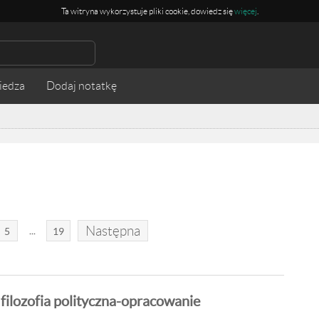
Ta witryna wykorzystuje pliki cookie, dowiedz się
więcej
.
iedza
Następna
...
5
19
filozofia polityczna-opracowanie