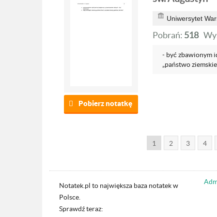
Uniwersytet War
Pobrań:
518
Wyś
- być zbawionym i
„państwo ziemskie” 
Pobierz notatkę
1
2
3
4
Admi
Notatek.pl to największa baza notatek w
Polsce.
Sprawdź teraz: