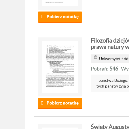
Pobierz notatkę
Filozofia dziej
prawa natury w
Uniwersytet Łód
Pobrań:
546
Wyś
i państwa Bożego.
tych państw żyją ob
Pobierz notatkę
Święty Augusty