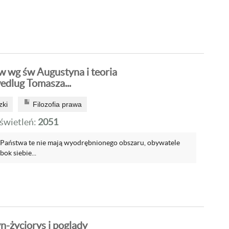
ów wg św Augustyna i teoria
edlug Tomasza...
zki
Filozofia prawa
wietleń:
2051
 Państwa te nie mają wyodrębnionego obszaru, obywatele
ok siebie...
n-życiorys i poglądy