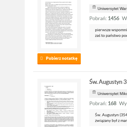
Uniwersytet War
Pobrań:
1456
W
pierwsze wspomnia
zaś to państwo pod
Pobierz notatkę
Św. Augustyn 3
Uniwersytet Mik
Pobrań:
168
Wyś
Św. Augustyn (354
związany był z man