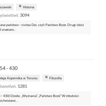
szawski
Historia
yświetleń:
3094
ne państwo - civitas Dei, czyli Państwo Boże. Drugi obóz
 znakiem...
54 - 430
ołaja Kopernika w Toruniu
Filozofia
wietleń:
1281
 - 430) Dzieła: „Wyznania” „Państwo Boże” W młodości
icheistami...