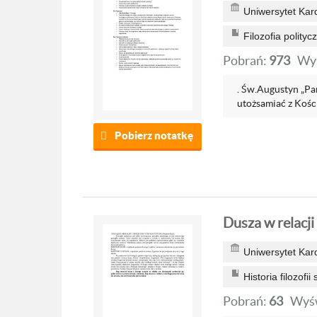
Uniwersytet Kar
Filozofia polityc
Pobrań:
973
Wyś
. Św.Augustyn „Pa
utożsamiać z Kości
Pobierz notatkę
Dusza w relacji 
Uniwersytet Kar
Historia filozofii
Pobrań:
63
Wyśw