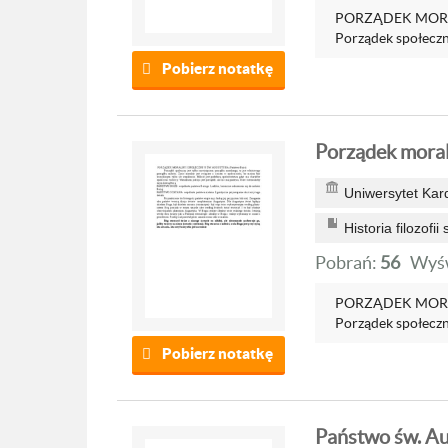
PORZĄDEK MORAL
Porządek społeczny
Pobierz notatkę
Porządek moral
Uniwersytet Kar
Historia filozofii
Pobrań:
56
Wyśw
PORZĄDEK MORAL
Porządek społeczny
Pobierz notatkę
Państwo św. Au