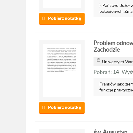
). Państwo Boże- 
potępionych. Zmag
Pobierz notatkę
Problem odnow
Zachodzie
Uniwersytet War
Pobrań:
14
Wyśw
Franków jako ziem
funkcje praktyczne 
Pobierz notatkę
św. Augustyn