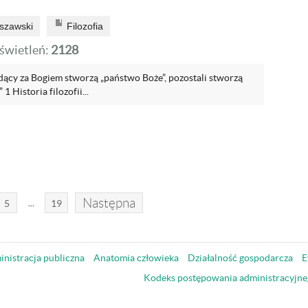
szawski
Filozofia
wietleń:
2128
dący za Bogiem stworzą „państwo Boże”, pozostali stworzą
1 Historia filozofii...
Następna
...
5
19
nistracja publiczna
Anatomia człowieka
Działalność gospodarcza
E
Kodeks postępowania administracyjne