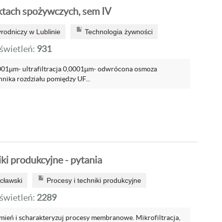
tach spożywczych, sem IV
rodniczy w Lublinie
Technologia żywności
wietleń:
931
0,001µm- ultrafiltracja 0,0001µm- odwrócona osmoza
hnika rozdziału pomiędzy UF...
iki produkcyjne - pytania
cławski
Procesy i techniki produkcyjne
wietleń:
2289
ymień i scharakteryzuj procesy membranowe. Mikrofiltracja,