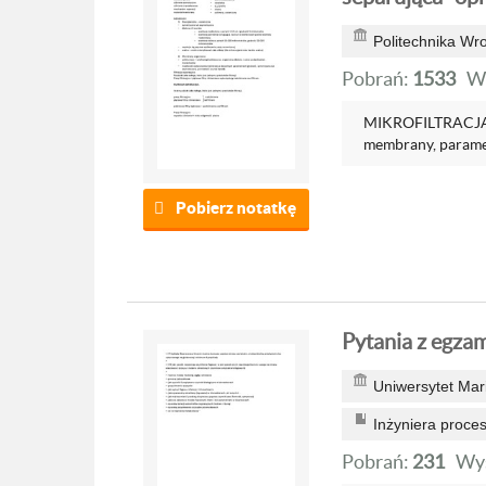
Politechnika Wr
Pobrań:
1533
W
MIKROFILTRACJA 
membrany, paramet
Pobierz notatkę
Pytania z egza
Uniwersytet Mari
Inżyniera proce
Pobrań:
231
Wyś