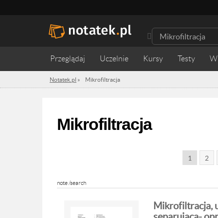
Przeglądaj
Uczelnie
Kursy
Testy
W
Notatek.pl
»
Mikrofiltracja
Mikrofiltracja
1
2
note /search
Mikrofiltracja, u
separująca- opr