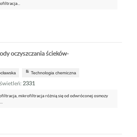
filtracja...
dy oczyszczania ścieków-
ocławska
Technologia chemiczna
wietleń:
2331
nofiltracja, mikrofiltracja różnią się od odwróconej osmozy
..