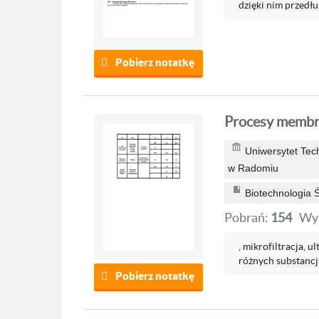
dzięki nim przedłu
Pobierz notatkę
Procesy membr
Uniwersytet Tec
w Radomiu
Biotechnologia 
Pobrań:
154
Wyś
, mikrofiltracja, 
różnych substancji
Pobierz notatkę