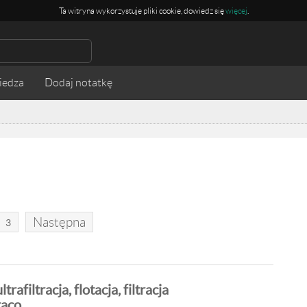
Ta witryna wykorzystuje pliki cookie, dowiedz się
więcej
.
iedza
Następna
3
ltrafiltracja, flotacja, filtracja
aco...