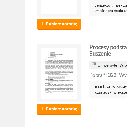
, enżektor, inzektor
ze Monika miała tez
Pobierz notatkę
Procesy podsta
Suszenie
Uniwersytet Wro
Pobrań:
322
Wyś
membran w zestawi
cząsteczki większe 
Pobierz notatkę