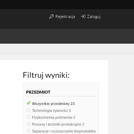
Rejestracja
Zaloguj
Filtruj wyniki:
PRZEDMIOT
Wszystkie przedmioty
23
Technologia żywności
3
Fizykochemia polimerów
2
Procesy i techniki produkcyjne
2
Separacje i oczyszczanie bioproduktów
2