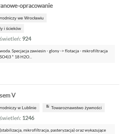
ranowe-opracowanie
yrodniczy we Wrocławiu
y i ścieków
wietleń:
924
woda. Specjacja zawiesin - glony -> flotacja - mikrofiltracja
(SO4)3 * 18 H2O...
 sem V
rodniczy w Lublinie
Towaroznawstwo żywności
wietleń:
1246
stabilizacja, mikrofiltracja, pasteryzacja) oraz wykazujące