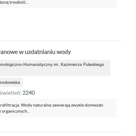
żoną trwałość...
anowe w uzdatnianiu wody
hnologiczno-Humanistyczny im. Kazimierza Pułaskiego
Środowiska
wietleń:
2240
ultrafiltracja. Wody naturalne zawierają zwykle domieszki
 organicznych...