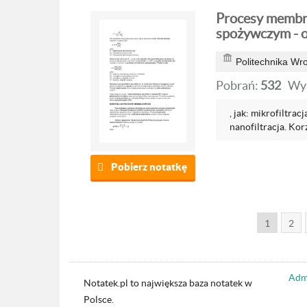
Procesy membr
spożywczym - 
Politechnika Wr
Pobrań:
532
Wyś
, jak: mikrofiltrac
nanofiltracja. Korz
Pobierz notatkę
1
2
Admi
Notatek.pl to największa baza notatek w
Polsce.