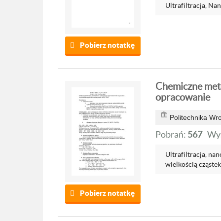
Ultrafiltracja, Nano
Pobierz notatkę
Chemiczne meto
opracowanie
Politechnika Wr
Pobrań:
567
Wyś
Ultrafiltracja, na
wielkością cząstek.
Pobierz notatkę