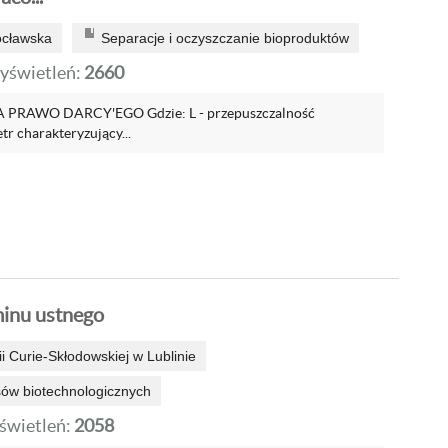
ocławska
Separacje i oczyszczanie bioproduktów
yświetleń:
2660
PRAWO DARCY'EGO Gdzie: L - przepuszczalność
r charakteryzujący...
minu ustnego
i Curie-Skłodowskiej w Lublinie
sów biotechnologicznych
wietleń:
2058