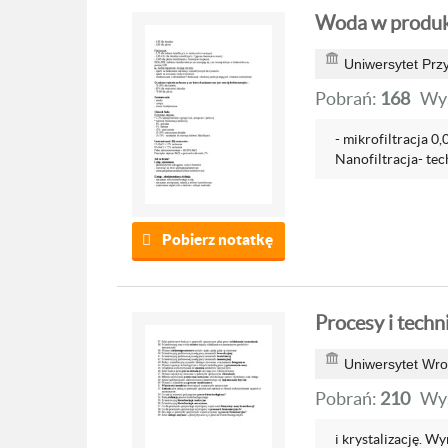
Woda w produk
Uniwersytet Przy
Pobrań:
168
Wyś
- mikrofiltracja 
Nanofiltracja- tec
Pobierz notatkę
Procesy i techn
Uniwersytet Wro
Pobrań:
210
Wyś
i krystalizację. W