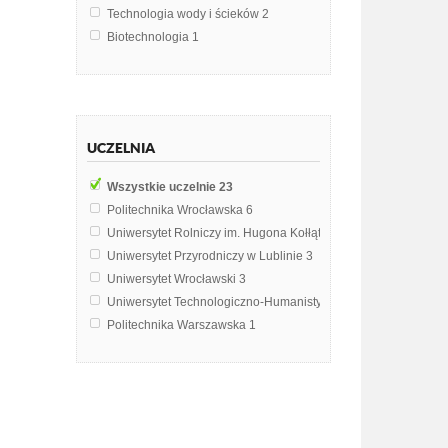
Technologia wody i ścieków
2
Biotechnologia
1
Biotechnologia w medycynie
1
Biotechnologia Środowiska
1
Inżyniera procesów biotechnologicznych
1
Mikrobiologia
1
UCZELNIA
Procesy membranowe
1
Technologia chemiczna
1
Wszystkie uczelnie
23
Towaroznawstwo żywności
1
Politechnika Wrocławska
6
Uniwersytet Rolniczy im. Hugona Kołłątaja w Krakowie
4
Uniwersytet Przyrodniczy w Lublinie
3
Uniwersytet Wrocławski
3
Uniwersytet Technologiczno-Humanistyczny im. Kazimierza 
Politechnika Warszawska
1
Uniwersytet Gdański
1
Uniwersytet Marii Curie-Skłodowskiej w Lublinie
1
Uniwersytet Przyrodniczy we Wrocławiu
1