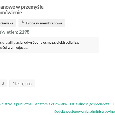
anowe w przemyśle
omówienie
ocławska
Procesy membranowe
wietleń:
2198
ja, ultrafiltracja, odwrócona osmoza, elektrodializa,
yści wynikające...
Następna
3
nistracja publiczna
Anatomia człowieka
Działalność gospodarcza
E
Kodeks postępowania administracyjne