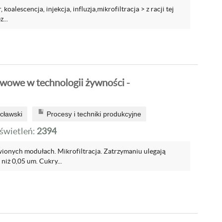
, koalescencja, injekcja, influzja,mikrofiltracja > z racji tej
...
wowe w technologii żywności -
cławski
Procesy i techniki produkcyjne
wietleń:
2394
onych modułach. Mikrofiltracja. Zatrzymaniu ulegają
niż 0,05 um. Cukry...