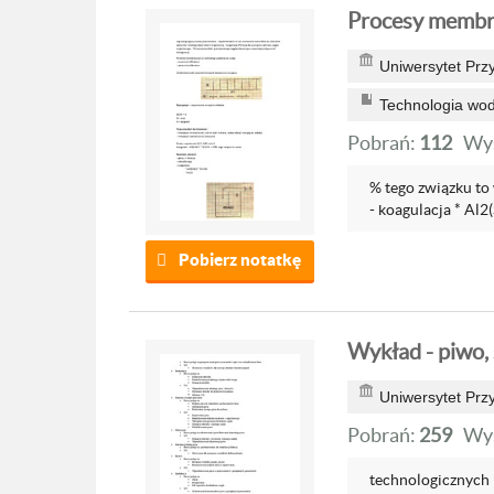
Procesy memb
Uniwersytet Prz
Technologia wod
Pobrań:
112
Wyś
% tego związku to 
- koagulacja * Al2
Pobierz notatkę
Wykład - piwo,
Uniwersytet Przy
Pobrań:
259
Wyś
technologicznych (