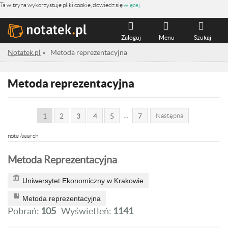
Ta witryna wykorzystuje pliki cookie, dowiedz się
więcej
.
Zaloguj
Menu
Szukaj
Notatek.pl
»
Metoda reprezentacyjna
Metoda reprezentacyjna
...
1
2
3
4
5
7
Następna
note /search
Metoda Reprezentacyjna
Uniwersytet Ekonomiczny w Krakowie
Metoda reprezentacyjna
Pobrań:
105
Wyświetleń:
1141