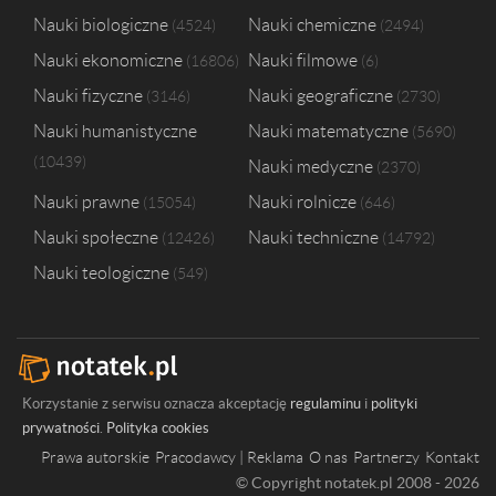
Uniwersytet Medyczny w Lublinie
1
Nauki biologiczne
Nauki chemiczne
4524
2494
Uniwersytet Przyrodniczo–Humanistyczny w Siedlcach
1
Nauki ekonomiczne
Nauki filmowe
16806
6
Uniwersytet Technologiczno-Przyrodniczy im. Jana i Jędrzeja Śniadec
Uniwersytet Śląski w Katowicach
1
Nauki fizyczne
Nauki geograficzne
3146
2730
Wyższa Szkoła Handlowa we Wrocławiu
1
Nauki humanistyczne
Nauki matematyczne
5690
Wyższa Szkoła Hotelarstwa i Turystyki w Częstochowie
1
10439
Nauki medyczne
2370
Nauki prawne
Nauki rolnicze
15054
646
Nauki społeczne
Nauki techniczne
12426
14792
Nauki teologiczne
549
Korzystanie z serwisu oznacza akceptację
regulaminu
i
polityki
prywatności
.
Polityka cookies
Prawa autorskie
Pracodawcy | Reklama
O nas
Partnerzy
Kontakt
© Copyright notatek.pl 2008 - 2026