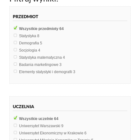
PRZEDMIOT
Wszystkie przedmioty
64
Statystyka
8
Demografia
5
Socjologia
4
Statystyka matematyczna
4
Badania marketingowe
3
Elementy statystyki i demografii
3
Metoda reprezentacyjna
3
Podstawy Marketingu
3
Badania rynkowe
2
Statystyka opisowa
2
UCZELNIA
Teoria organizacji i zarządzania
2
Chemia środowiska
1
Wszystkie uczelnie
64
Demografia i epidemiologia
1
Uniwersytet Warszawski
9
Dziennikarstwo prasowe
1
Uniwersytet Ekonomiczny w Krakowie
6
Ekonometria
1