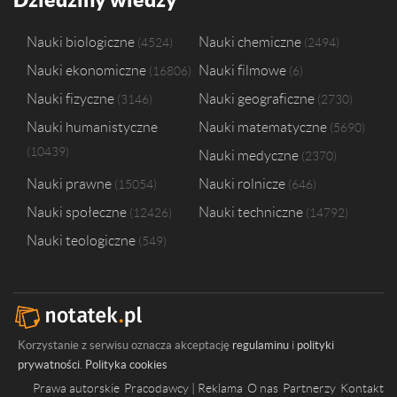
Uniwersytet Rzeszowski
1
Uniwersytet im. Adama Mickiewicza w Poznaniu
1
Nauki biologiczne
Nauki chemiczne
4524
2494
Uniwersytet w Białymstoku
1
Nauki ekonomiczne
Nauki filmowe
16806
6
Uniwersytet Śląski w Katowicach
1
Wyższa Szkoła Ekonomii, Prawa i Nauk Medycznych im. prof. Edwarda 
Nauki fizyczne
Nauki geograficzne
3146
2730
Wyższa Szkoła Handlowa we Wrocławiu
1
Nauki humanistyczne
Nauki matematyczne
5690
Wyższa Szkoła Zarządzania Ochroną Pracy w Katowicach
1
10439
Nauki medyczne
2370
Nauki prawne
Nauki rolnicze
15054
646
Nauki społeczne
Nauki techniczne
12426
14792
Nauki teologiczne
549
Korzystanie z serwisu oznacza akceptację
regulaminu
i
polityki
prywatności
.
Polityka cookies
Prawa autorskie
Pracodawcy | Reklama
O nas
Partnerzy
Kontakt