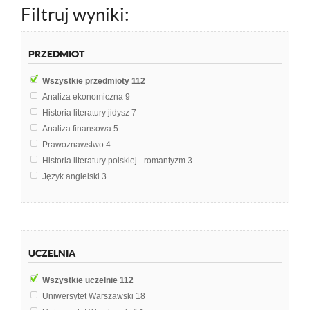
Filtruj wyniki:
PRZEDMIOT
Wszystkie przedmioty
112
Analiza ekonomiczna
9
Historia literatury jidysz
7
Analiza finansowa
5
Prawoznawstwo
4
Historia literatury polskiej - romantyzm
3
Język angielski
3
Literatura Polska
3
Literatura współczesna
3
Polityka pieniężna
3
Prawo rzymskie
3
UCZELNIA
Analiza strategiczna
2
Ekonomia
2
Wszystkie uczelnie
112
Finanse i bankowość
2
Uniwersytet Warszawski
18
Komiks
2