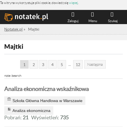
Ta witryna wykorzystuje pliki cookie, dowiedz się
więcej
.
Zaloguj
Menu
Szukaj
Notatek.pl
»
Majtki
Majtki
...
1
2
3
4
5
12
Następna
note /search
Analiza ekonomiczna wskaźnikowa
Szkoła Główna Handlowa w Warszawie
Analiza ekonomiczna
Pobrań:
21
Wyświetleń:
735