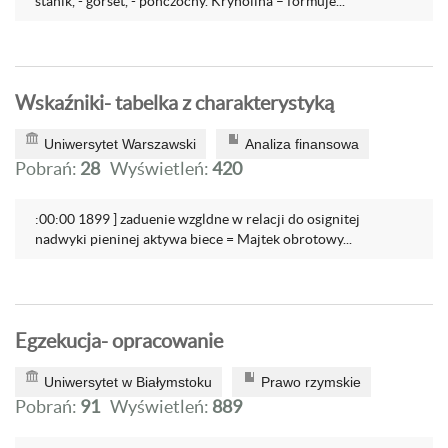
stanik, - gorset, - pończochy. Krynolina – formuje...
Wskaźniki- tabelka z charakterystyką
Uniwersytet Warszawski
Analiza finansowa
Pobrań:
28
Wyświetleń:
420
:00:00 1899 ] zaduenie wzgldne w relacji do osignitej
nadwyki pieninej aktywa biece = Majtek obrotowy...
Egzekucja- opracowanie
Uniwersytet w Białymstoku
Prawo rzymskie
Pobrań:
91
Wyświetleń:
889