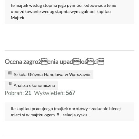
te majtek wedug stopnia jego pynnoci, odpowiada temu
uporzdkowanie wedug stopnia wymagalnoci kapitau.
Majtek...
Ocena zagrożenia upadłości
Szkoła Główna Handlowa w Warszawie
Analiza ekonomiczna
Pobrań:
21
Wyświetleń:
567
ile kapitau pracujcego (majtek obrotowy - zaduenie biece)
mieci si w majtku ogem. B - relacja zysku...