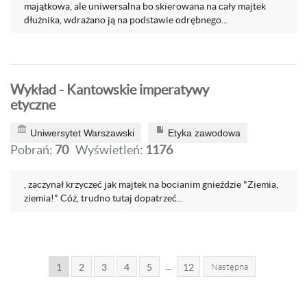
majątkowa, ale uniwersalna bo skierowana na cały majtek
dłużnika, wdrażano ją na podstawie odrębnego...
Wykład - Kantowskie imperatywy
etyczne
Uniwersytet Warszawski
Etyka zawodowa
Pobrań:
70
Wyświetleń:
1176
, zaczynał krzyczeć jak majtek na bocianim gnieździe "Ziemia,
ziemia!" Cóż, trudno tutaj dopatrzeć...
...
1
2
3
4
5
12
Następna