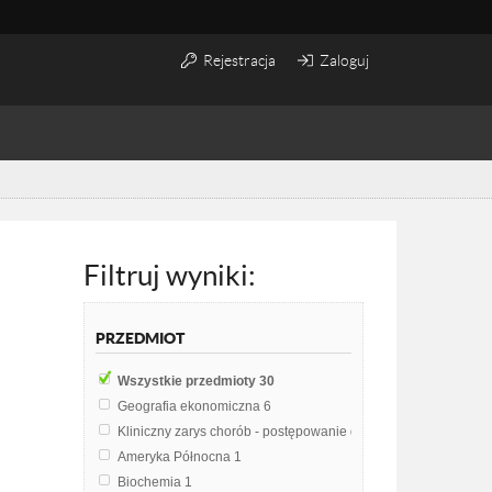
Rejestracja
Zaloguj
Filtruj wyniki:
PRZEDMIOT
Wszystkie przedmioty
30
Geografia ekonomiczna
6
Kliniczny zarys chorób - postępowanie dietetyczne
2
Ameryka Północna
1
Biochemia
1