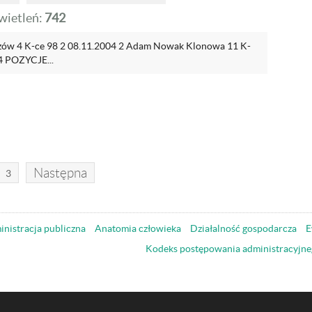
ietleń:
742
zów 4 K-ce 98 2 08.11.2004 2 Adam Nowak Klonowa 11 K-
4 POZYCJE...
Następna
3
nistracja publiczna
Anatomia człowieka
Działalność gospodarcza
E
Kodeks postępowania administracyjne