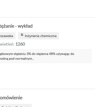
tężanie - wykład
rszawska
Inżynieria chemiczna
ietleń:
1260
ątkowym stężeniu 3% do stężenia 48% używając do
wodną pod normalnym...
- omówienie