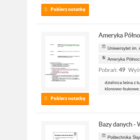
Pobierz notatkę
Ameryka Półno
Uniwersytet im.
Ameryka Północ
Pobrań:
49
Wyśw
dzielnica leśna z 
klonowo-bukowe; 
Pobierz notatkę
Bazy danych - 
Politechnika Ślą