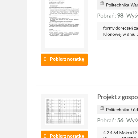
Politechnika Wa
Pobrań:
98
Wyśw
formy doręczeń zas
Klonowej w dniu 3.
Pobierz notatkę
Projekt z gosp
Politechnika Łó
Pobrań:
56
Wyśw
4 2 4 64 Mokra19 a
Pobierz notatkę