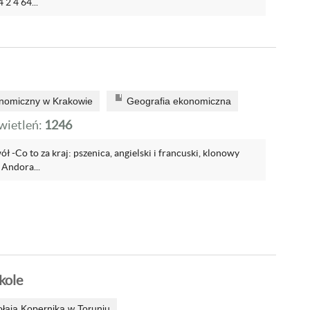
2 4 64...
onomiczny w Krakowie
Geografia ekonomiczna
ietleń:
1246
wół -Co to za kraj: pszenica, angielski i francuski, klonowy
: Andora...
kole
ołaja Kopernika w Toruniu