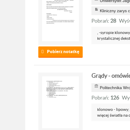
Uniwersytet Jagi
Kliniczny zarys 
Pobrań:
28
Wyśw
, -syropie klonowy
krystalicznej deks
Pobierz notatkę
Grądy - omówi
Politechnika Wr
Pobrań:
126
Wyś
klonowo - lipowy;
więcej światła na d