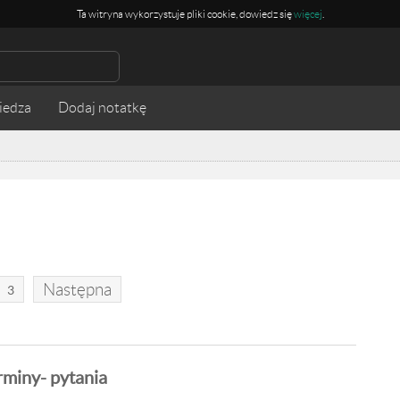
Ta witryna wykorzystuje pliki cookie, dowiedz się
więcej
.
iedza
Następna
3
rminy- pytania