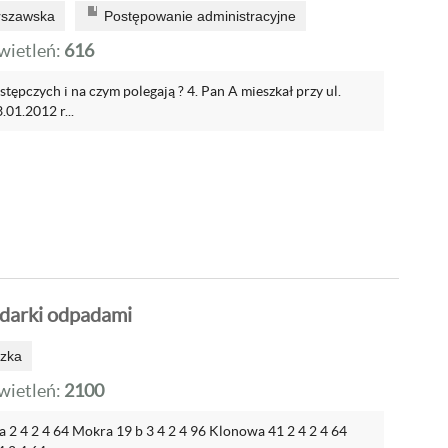
rszawska
Postępowanie administracyjne
ietleń:
616
tępczych i na czym polegają ? 4. Pan A mieszkał przy ul.
01.2012 r...
odarki odpadami
dzka
ietleń:
2100
 2 4 2 4 64 Mokra 19 b 3 4 2 4 96 Klonowa 41 2 4 2 4 64