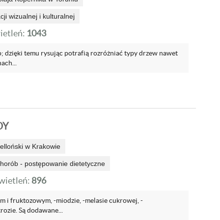
i wizualnej i kulturalnej
etleń:
1043
 dzięki temu rysując potrafią rozróżniać typy drzew nawet
ach...
DY
elloński w Krakowie
chorób - postępowanie dietetyczne
ietleń:
896
m i fruktozowym, -miodzie, -melasie cukrowej, -
trozie. Są dodawane...