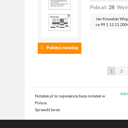
Pobrań:
28
Wyśw
Jan Kowalski Wią
ce 99 1 12.11.200
Pobierz notatkę
1
2
Admi
Notatek.pl to największa baza notatek w
Polsce.
Sprawdź teraz: