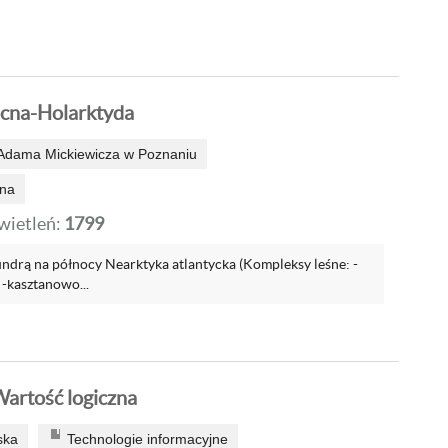
cna-Holarktyda
 Adama Mickiewicza w Poznaniu
na
ietleń:
1799
tundrą na północy Nearktyka atlantycka (Kompleksy leśne: -
-kasztanowo...
Wartość logiczna
ska
Technologie informacyjne