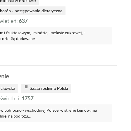
elloński w Krakowie
chorób - postępowanie dietetyczne
ietleń:
637
m i fruktozowym, -miodzie, -melasie cukrowej, -
trozie. Są dodawane...
enie
ocławska
Szata roślinna Polski
wietleń:
1757
 w północno - wschodniej Polsce, w strefie kemów, ma
nie, na podłożu...