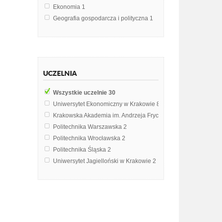
Ekonomia
1
Geografia gospodarcza i polityczna
1
Geografia polityczna i gospodarcza
1
Geografia turyzmu
1
Historia Stosunków Międzynarodowych
1
Historia literatury jidysz
1
UCZELNIA
Inżynieria chemiczna
1
Inżynieria genetyczna
1
Wszystkie uczelnie
30
Literatura współczesna
1
Uniwersytet Ekonomiczny w Krakowie
8
Metodyka edukacji wizualnej i kulturalnej
1
Krakowska Akademia im. Andrzeja Frycza Modrzewskiego w 
Pedagogika
1
Politechnika Warszawska
2
Podstawy geografii
1
Politechnika Wrocławska
2
Polityka regionalna
1
Politechnika Śląska
2
Postępowanie administracyjne
1
Uniwersytet Jagielloński w Krakowie
2
Szata roślinna Polski
1
Uniwersytet Wrocławski
2
Technologie informacyjne
1
Politechnika Łódzka
1
Uniwersytet Kazimierza Wielkiego w Bydgoszczy
1
Uniwersytet Mikołaja Kopernika w Toruniu
1
Uniwersytet Rolniczy im. Hugona Kołłątaja w Krakowie
1