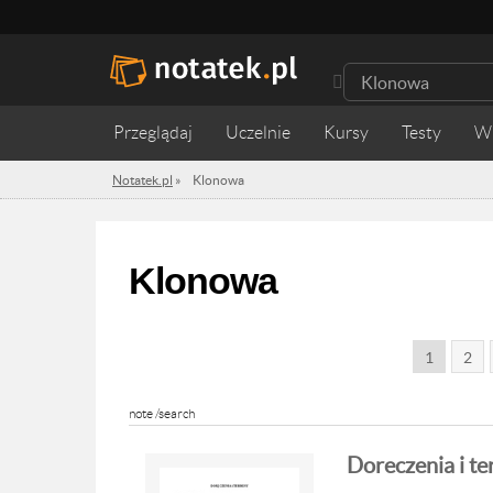
Przeglądaj
Uczelnie
Kursy
Testy
W
Notatek.pl
»
Klonowa
Klonowa
1
2
note /search
Doreczenia i te