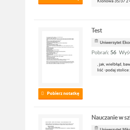
Klonowa 35/37 2 4 
Test
Uniwersytet Ek
Pobrań:
56
Wyśw
, jak, wielbłąd, ba
liść -podaj stolice
Pobierz notatkę
Nauczanie w sz
Uniwersytet Mik