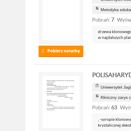
Metodyka edukacj
Pobrań:
7
Wyświ
drzewa klonowego;
w najdalszych plan
Pobierz notatkę
POLISAHARY
Uniwersytet Jagi
Kliniczny zarys 
Pobrań:
63
Wyśw
, -syropie klonowy
krystalicznej deks