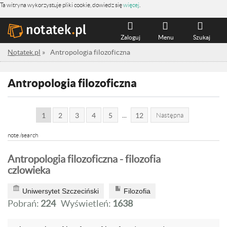
Ta witryna wykorzystuje pliki cookie, dowiedz się
więcej
.
Zaloguj
Menu
Szukaj
Notatek.pl
»
Antropologia filozoficzna
Antropologia filozoficzna
...
1
2
3
4
5
12
Następna
note /search
Antropologia filozoficzna - filozofia
czlowieka
Uniwersytet Szczeciński
Filozofia
Pobrań:
224
Wyświetleń:
1638