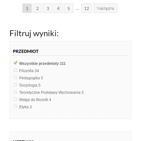
...
1
2
3
4
5
12
Następna
Filtruj wyniki:
PRZEDMIOT
Wszystkie przedmioty
111
Filozofia
34
Pedagogika
5
Socjologia
5
Teoretyczne Podstawy Wychowania
5
Wstęp do filozofii
4
Etyka
3
Filozofia nieanalistyczna
3
Historia filozofii
3
Historia myśli o kulturze
3
Biomedyczne podstawy rozwoju i wychowania
2