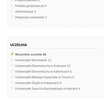
Prawoznawstwo
6
Polityka gospodarcza
4
Administracja
3
Integracja europejska
3
Prawo gospodarcze
3
Rachunkowość
3
Finanse publiczne
2
Geografia ekonomiczna
2
UCZELNIA
Metody organizacji i zarządzania
2
Prawo finansowe
2
Wszystkie uczelnie
88
Prawo handlowe
2
Uniwersytet Wrocławski
12
Prawo podatkowe
2
Uniwersytet Ekonomiczny w Krakowie
10
System podatkowy
2
Uniwersytet Ekonomiczny w Katowicach
6
Systemy podatkowe Polski
2
Uniwersytet Mikołaja Kopernika w Toruniu
6
Archiwistyka
1
Uniwersytet Śląski w Katowicach
6
Ekonomia sektora publicznego
1
Uniwersytet Jana Kochanowskiego w Kielcach
4
Ekonomika miast i regionów
1
Politechnika Krakowska im. Tadeusza Kościuszki
3
Finanse
1
Uniwersytet Ekonomiczny we Wrocławiu
3
Finanse przedsiębiorstw
1
Uniwersytet Kardynała Stefana Wyszyńskiego w Warszawie
3
Geografia regionalna Polski
1