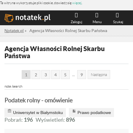
Ta witryna wykorzystuje pliki cookie, dowiedz się
więcej
.
Zaloguj
Menu
Szukaj
Notatek.pl
»
Agencja Własności Rolnej Skarbu Państwa
Agencja Własności Rolnej Skarbu
Państwa
...
1
2
3
4
5
9
Następna
note /search
Podatek rolny - omówienie
Uniwersytet w Białymstoku
Prawo podatkowe
Pobrań:
196
Wyświetleń:
896