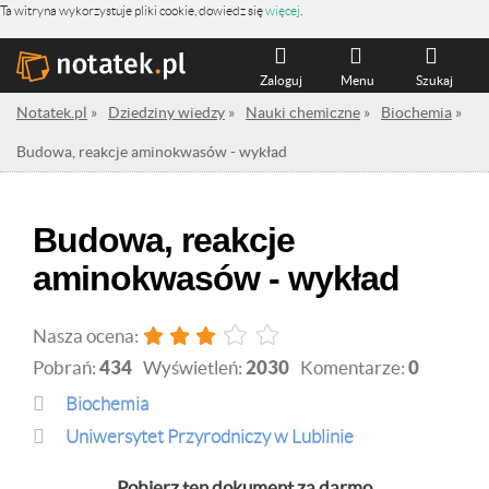
Ta witryna wykorzystuje pliki cookie, dowiedz się
więcej
.
Zaloguj
Menu
Szukaj
Notatek.pl
»
Dziedziny wiedzy
»
Nauki chemiczne
»
Biochemia
»
Budowa, reakcje aminokwasów - wykład
Budowa, reakcje
aminokwasów - wykład
Nasza ocena:
Pobrań:
434
Wyświetleń:
2030
Komentarze:
0
Biochemia
Uniwersytet Przyrodniczy w Lublinie
Pobierz ten dokument za darmo