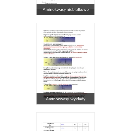
Aminokwasy niebiałkowe
Aminokwasy-wykłady