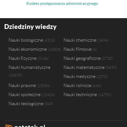
Kodeks postępowania administracyjnego
Dziedziny wiedzy
Nauki biologiczne
Nauki chemiczne
4524
2494
Nauki ekonomiczne
Nauki filmowe
16806
6
Nauki fizyczne
Nauki geograficzne
3146
2730
Nauki humanistyczne
Nauki matematyczne
5690
10439
Nauki medyczne
2370
Nauki prawne
Nauki rolnicze
15054
646
Nauki społeczne
Nauki techniczne
12426
14792
Nauki teologiczne
549