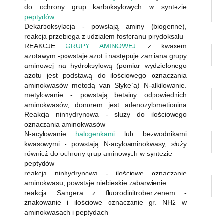
do ochrony grup karboksylowych w syntezie
peptydów
Dekarboksylacja - powstają aminy (biogenne),
reakcja przebiega z udziałem fosforanu pirydoksalu
REAKCJE
GRUPY AMINOWEJ
: z kwasem
azotawym -powstaje azot i następuje zamiana grupy
aminowej na hydroksylową (pomiar wydzielonego
azotu jest podstawą do ilościowego oznaczania
aminokwasów metodą van Slyke`a) N-alkilowanie,
metylowanie - powstają betainy odpowiednich
aminokwasów, donorem jest adenozylometionina
Reakcja ninhydrynowa - służy do ilościowego
oznaczania aminokwasów
N-acylowanie
halogenkami
lub bezwodnikami
kwasowymi - powstają N-acyloaminokwasy, służy
również do ochrony grup aminowych w syntezie
peptydów
reakcja ninhydrynowa - ilościowe oznaczanie
aminokwasu, powstaje niebieskie zabarwienie
reakcja Sangera z fluorodinitrobenzenem -
znakowanie i ilościowe oznaczanie gr. NH2 w
aminokwasach i peptydach