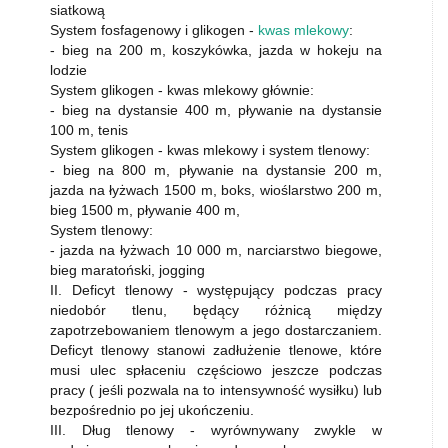
siatkową
System fosfagenowy i glikogen -
kwas mlekowy
:
- bieg na 200 m, koszykówka, jazda w hokeju na
lodzie
System glikogen - kwas mlekowy głównie:
- bieg na dystansie 400 m, pływanie na dystansie
100 m, tenis
System glikogen - kwas mlekowy i system tlenowy:
- bieg na 800 m, pływanie na dystansie 200 m,
jazda na łyżwach 1500 m, boks, wioślarstwo 200 m,
bieg 1500 m, pływanie 400 m,
System tlenowy:
- jazda na łyżwach 10 000 m, narciarstwo biegowe,
bieg maratoński, jogging
II. Deficyt tlenowy - występujący podczas pracy
niedobór tlenu, będący różnicą między
zapotrzebowaniem tlenowym a jego dostarczaniem.
Deficyt tlenowy stanowi zadłużenie tlenowe, które
musi ulec spłaceniu częściowo jeszcze podczas
pracy ( jeśli pozwala na to intensywność wysiłku) lub
bezpośrednio po jej ukończeniu.
III. Dług tlenowy - wyrównywany zwykle w