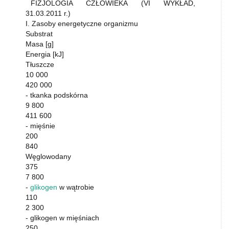
FIZJOLOGIA CZŁOWIEKA (VI WYKŁAD,
31.03.2011 r.)
I. Zasoby energetyczne organizmu
Substrat
Masa [g]
Energia [kJ]
Tłuszcze
10 000
420 000
- tkanka podskórna
9 800
411 600
- mięśnie
200
840
Węglowodany
375
7 800
-
glikogen
w wątrobie
110
2 300
- glikogen w mięśniach
250