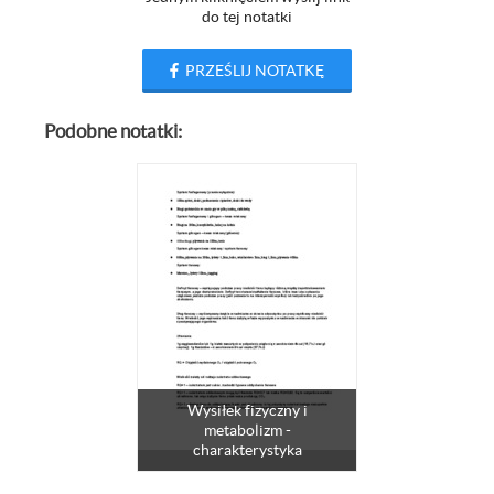
do tej notatki
PRZEŚLIJ NOTATKĘ
Podobne notatki:
Wysiłek fizyczny i
metabolizm -
charakterystyka