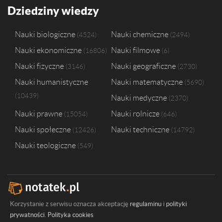
Dziedziny wiedzy
Nauki biologiczne
Nauki chemiczne
4524
2494
Nauki ekonomiczne
Nauki filmowe
16806
6
Nauki fizyczne
Nauki geograficzne
3146
2730
Nauki humanistyczne
Nauki matematyczne
5690
10439
Nauki medyczne
2370
Nauki prawne
Nauki rolnicze
15054
646
Nauki społeczne
Nauki techniczne
12426
14792
Nauki teologiczne
549
Korzystanie z serwisu oznacza akceptację
regulaminu
i
polityki
prywatności
.
Polityka cookies