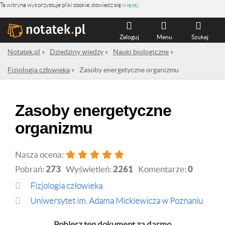
Ta witryna wykorzystuje pliki cookie, dowiedz się
więcej
.
Zaloguj
Menu
Szukaj
Notatek.pl
»
Dziedziny wiedzy
»
Nauki biologiczne
»
Fizjologia człowieka
»
Zasoby energetyczne organizmu
Zasoby energetyczne
organizmu
Nasza ocena:
Pobrań:
273
Wyświetleń:
2261
Komentarze:
0
Fizjologia człowieka
Uniwersytet im. Adama Mickiewicza w Poznaniu
Pobierz ten dokument za darmo