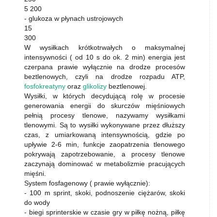
5 200
- glukoza w płynach ustrojowych
15
300
W wysiłkach krótkotrwałych o maksymalnej
intensywności ( od 10 s do ok. 2 min) energia jest
czerpana prawie wyłącznie na drodze procesów
beztlenowych, czyli na drodze rozpadu ATP,
fosfokreatyny
oraz
glikolizy
beztlenowej.
Wysiłki, w których decydującą rolę w procesie
generowania energii do skurczów mięśniowych
pełnią procesy tlenowe, nazywamy wysiłkami
tlenowymi. Są to wysiłki wykonywane przez dłuższy
czas, z umiarkowaną intensywnością, gdzie po
upływie 2-6 min, funkcje zaopatrzenia tlenowego
pokrywają zapotrzebowanie, a procesy tlenowe
zaczynają dominować w metabolizmie pracujących
mięśni.
System fosfagenowy ( prawie wyłącznie):
- 100 m sprint, skoki, podnoszenie ciężarów, skoki
do wody
- biegi sprinterskie w czasie gry w piłkę nożną, piłkę