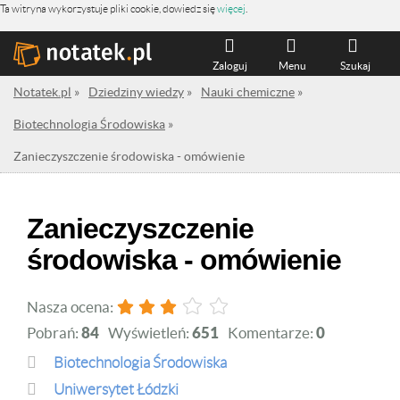
Ta witryna wykorzystuje pliki cookie, dowiedz się
więcej
.
Zaloguj
Menu
Szukaj
Notatek.pl
»
Dziedziny wiedzy
»
Nauki chemiczne
»
Biotechnologia Środowiska
»
Zanieczyszczenie środowiska - omówienie
Zanieczyszczenie
środowiska - omówienie
Nasza ocena:
Pobrań:
84
Wyświetleń:
651
Komentarze:
0
Biotechnologia Środowiska
Uniwersytet Łódzki