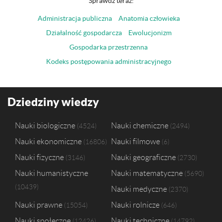
Sprawdź teraz:
Administracja publiczna
Anatomia człowieka
Działalność gospodarcza
Ewolucjonizm
Gospodarka przestrzenna
Kodeks postępowania administracyjnego
Dziedziny wiedzy
Nauki biologiczne
Nauki chemiczne
4524
2494
Nauki ekonomiczne
Nauki filmowe
16806
6
Nauki fizyczne
Nauki geograficzne
3146
2730
Nauki humanistyczne
Nauki matematyczne
5690
10439
Nauki medyczne
2370
Nauki prawne
Nauki rolnicze
15054
646
Nauki społeczne
Nauki techniczne
12426
14792