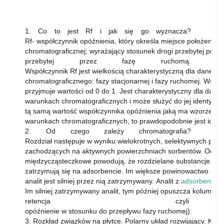
1. Co to jest Rf i jak się go wyznacza?
Rf- współczynnik opóźnienia, który określa miejsce położenia s
chromatograficznej; wyrażający stosunek drogi przebytej prze
przebytej przez fazę ruchomą.
Współczynnik Rf jest wielkością charakterystyczną dla danej su
chromatograficznego: fazy stacjonarnej i fazy ruchomej. Wsp
przyjmuje wartości od 0 do 1. Jest charakterystyczny dla dane
warunkach chromatograficznych i może służyć do jej identyfika
tą samą wartość współczynnika opóźnienia jaką ma wzorzec,
warunkach chromatograficznych, to prawdopodobnie jest iden
2. Od czego zależy chromatografia?
Rozdział następuje w wyniku wielokrotnych, selektywnych pro
zachodzących na aktywnych powierzchniach sorbentów. Oddz
międzycząsteczkowe powodują, że rozdzielane substancje w 
zatrzymują się na adsorbencie. Im większe powinowactwo anali
analit jest silniej przez nią zatrzymywany. Analit z
adsorbentu
w
Im silniej zatrzymywany analit, tym później opuszcza kolumnę
retencja czyli
opóźnienie w stosunku do przepływu fazy ruchomej).
3. Rozkład związków na płytce. Polarny układ rozwijający. Kwa