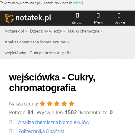
Ta witryna wykorzystuje pliki cookie, dowiedz się
więcej
.
Zaloguj
Menu
Szukaj
Notatek.pl
»
Dziedziny wiedzy
»
Nauki chemiczne
»
Analiza chemiczna biomolekułów
»
wejściówka - Cukry, chromatografia
wejściówka - Cukry,
chromatografia
Nasza ocena:
Pobrań:
84
Wyświetleń:
1582
Komentarze:
0
Analiza chemiczna biomolekułów
Politechnika Gdańska