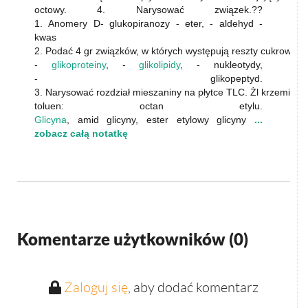
octowy. 4. Narysować związek.??
1. Anomery D- glukopiranozy - eter, - aldehyd -
kwas
2. Podać 4 gr związków, w których występują reszty cukrowe.
-
glikoproteiny
, -
glikolipidy
, - nukleotydy,
- glikopeptyd.
3. Narysować rozdział mieszaniny na płytce TLC. Żl krzemion
toluen: octan etylu.
Glicyna
, amid glicyny, ester etylowy glicyny
...
zobacz całą notatkę
Komentarze użytkowników (
0
)
Zaloguj się
, aby dodać komentarz