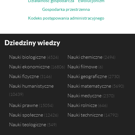
Działalność gospodarcza
Ewolucjonizm
Gospodarka przestrzenna
Kodeks postępowania administracyjnego
Dziedziny wiedzy
Nauki biologiczne
Nauki chemiczne
4524
2494
Nauki ekonomiczne
Nauki filmowe
16806
6
Nauki fizyczne
Nauki geograficzne
3146
2730
Nauki humanistyczne
Nauki matematyczne
5690
10439
Nauki medyczne
2370
Nauki prawne
Nauki rolnicze
15054
646
Nauki społeczne
Nauki techniczne
12426
14792
Nauki teologiczne
549