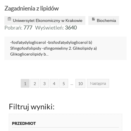
Zagadnienia z lipidów
Uniwersytet Ekonomiczny w Krakowie
Biochemia
Pobrań:
777
Wyświetleń:
3640
-fosfatydyloglicerol -bisfosfatydyloglicerol b)
Sfingofosfolipidy -sfingomieliny 2. Glikolipidy a)
Glikoglicerolipidy b...
...
1
2
3
4
5
10
Następna
Filtruj wyniki:
PRZEDMIOT