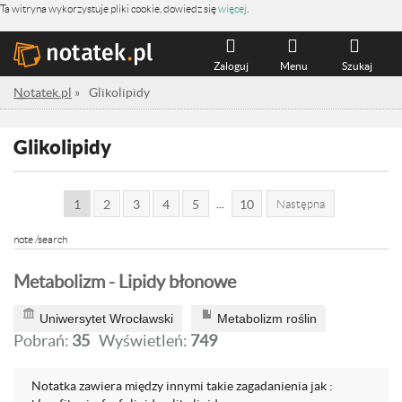
Ta witryna wykorzystuje pliki cookie, dowiedz się
więcej
.
Zaloguj
Menu
Szukaj
Notatek.pl
»
Glikolipidy
Glikolipidy
...
1
2
3
4
5
10
Następna
note /search
Metabolizm - Lipidy błonowe
Uniwersytet Wrocławski
Metabolizm roślin
Pobrań:
35
Wyświetleń:
749
Notatka zawiera między innymi takie zagadanienia jak :