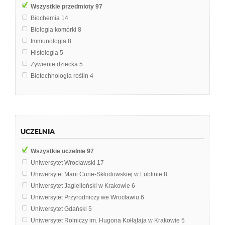
Wszystkie przedmioty
97
Biochemia
14
Biologia komórki
8
Immunologia
8
Histologia
5
Żywienie dziecka
5
Biotechnologia roślin
4
Biologia
3
Biologia molekularna
3
Chemia żywności
3
Mikrobiologia
3
UCZELNIA
Analiza żywności
2
Biologia i ekologia
2
Wszystkie uczelnie
97
Dietetyka pediatryczna
2
Uniwersytet Wrocławski
17
Fizjologia
2
Uniwersytet Marii Curie-Skłodowskiej w Lublinie
8
Metabolizm roślin
2
Uniwersytet Jagielloński w Krakowie
6
Mikrobiologia jamy ustnej
2
Uniwersytet Przyrodniczy we Wrocławiu
6
Analiza chemiczna biomolekułów
1
Uniwersytet Gdański
5
Anatomia człowieka
1
Uniwersytet Rolniczy im. Hugona Kołłątaja w Krakowie
5