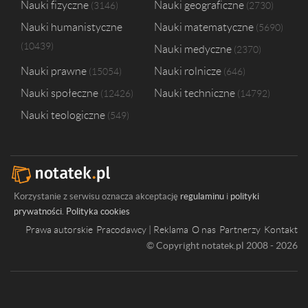
Nauki fizyczne
Nauki geograficzne
3146
2730
Nauki humanistyczne
Nauki matematyczne
5690
10439
Nauki medyczne
2370
Nauki prawne
Nauki rolnicze
15054
646
Nauki społeczne
Nauki techniczne
12426
14792
Nauki teologiczne
549
Korzystanie z serwisu oznacza akceptację
regulaminu
i
polityki
prywatności
.
Polityka cookies
Prawa autorskie
Pracodawcy | Reklama
O nas
Partnerzy
Kontakt
© Copyright notatek.pl 2008 - 2026