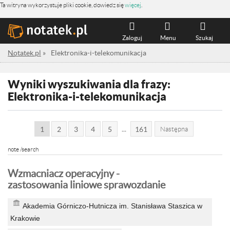
Ta witryna wykorzystuje pliki cookie, dowiedz się
więcej
.
Zaloguj
Menu
Szukaj
Notatek.pl
»
Elektronika-i-telekomunikacja
Wyniki wyszukiwania dla frazy:
Elektronika-i-telekomunikacja
...
1
2
3
4
5
161
Następna
note /search
Wzmacniacz operacyjny -
zastosowania liniowe sprawozdanie
Akademia Górniczo-Hutnicza im. Stanisława Staszica w
Krakowie