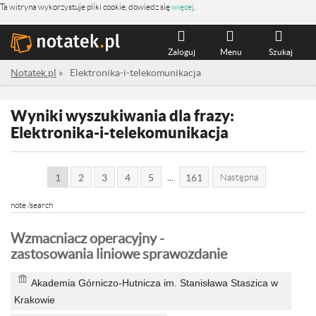
Ta witryna wykorzystuje pliki cookie, dowiedz się
więcej
.
Zaloguj
Menu
Szukaj
Notatek.pl
»
Elektronika-i-telekomunikacja
Wyniki wyszukiwania dla frazy:
Elektronika-i-telekomunikacja
...
1
2
3
4
5
161
Następna
note /search
Wzmacniacz operacyjny -
zastosowania liniowe sprawozdanie
Akademia Górniczo-Hutnicza im. Stanisława Staszica w
Krakowie