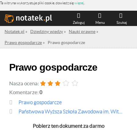
Ta witryna wykorzystuje pliki cookie, dowiedz się
więcej
.
Zaloguj
Menu
Szukaj
Notatek.pl
»
Dziedziny wiedzy
»
Nauki prawne
»
Prawo gospodarcze
»
Prawo gospodarcze
Prawo gospodarcze
Nasza ocena:
Komentarze:
0
Prawo gospodarcze
Państwowa Wyższa Szkoła Zawodowa im. Witelona w Legnicy
Pobierz ten dokument za darmo