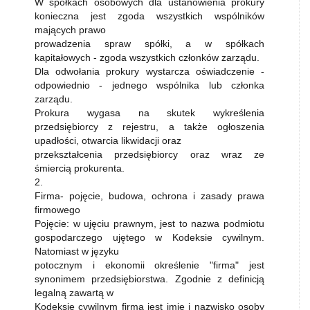
W spółkach osobowych dla ustanowienia prokury
konieczna jest zgoda wszystkich wspólników
mających prawo
prowadzenia spraw spółki, a w spółkach
kapitałowych - zgoda wszystkich członków zarządu.
Dla odwołania prokury wystarcza oświadczenie -
odpowiednio - jednego wspólnika lub członka
zarządu.
Prokura wygasa na skutek wykreślenia
przedsiębiorcy z rejestru, a także ogłoszenia
upadłości, otwarcia likwidacji oraz
przekształcenia przedsiębiorcy oraz wraz ze
śmiercią prokurenta.
2.
Firma- pojęcie, budowa, ochrona i zasady prawa
firmowego
Pojęcie: w ujęciu prawnym, jest to nazwa podmiotu
gospodarczego ujętego w Kodeksie cywilnym.
Natomiast w języku
potocznym i ekonomii określenie "firma" jest
synonimem przedsiębiorstwa. Zgodnie z definicją
legalną zawartą w
Kodeksie cywilnym firmą jest imię i nazwisko osoby