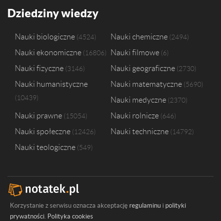
Dziedziny wiedzy
Nauki biologiczne
Nauki chemiczne
4524
2494
Nauki ekonomiczne
Nauki filmowe
16806
6
Nauki fizyczne
Nauki geograficzne
3146
2730
Nauki humanistyczne
Nauki matematyczne
5690
10439
Nauki medyczne
2370
Nauki prawne
Nauki rolnicze
15054
646
Nauki społeczne
Nauki techniczne
12426
14792
Nauki teologiczne
549
Korzystanie z serwisu oznacza akceptację
regulaminu
i
polityki
prywatności
.
Polityka cookies