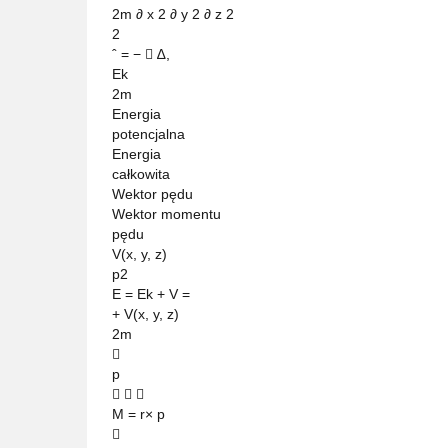
2m ∂ x 2 ∂ y 2 ∂ z 2
2
ˆ = −  ∆,
Ek
2m
Energia
potencjalna
Energia
całkowita
Wektor pędu
Wektor momentu
pędu
V(x, y, z)
p2
E = Ek + V =
+ V(x, y, z)
2m

p
  
M = r× p
