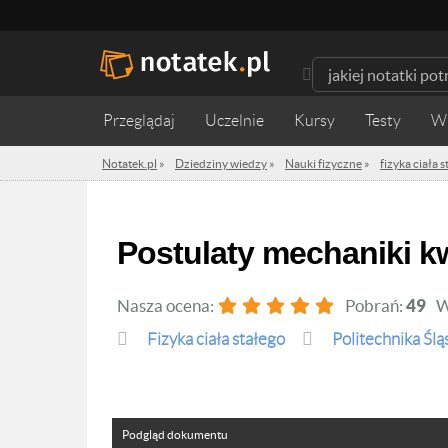
Przeglądaj
Uczelnie
Kursy
Testy
W
Notatek.pl
»
Dziedziny wiedzy
»
Nauki fizyczne
»
fizyka ciała 
Postulaty mechaniki 
Nasza ocena:
Pobrań:
49
W
fizyka ciała stałego
Politechnika Ślą
Podgląd dokumentu