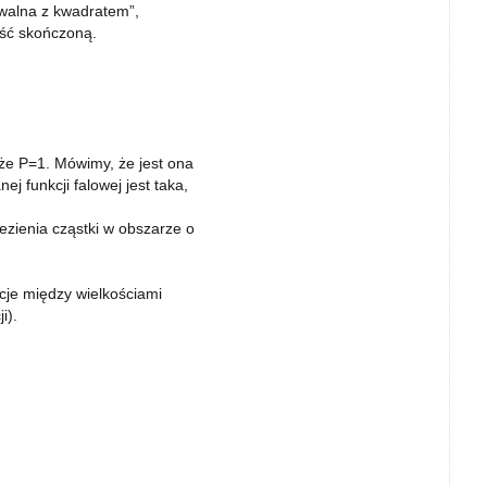
owalna z kwadratem”,
ość skończoną.
, że P=1. Mówimy, że jest ona
j funkcji falowej jest taka,
zienia cząstki w obszarze o
acje między wielkościami
i).