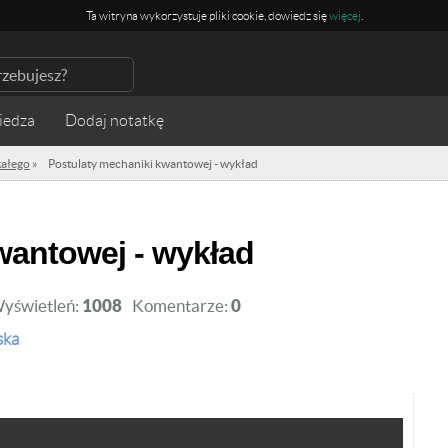
Ta witryna wykorzystuje pliki cookie, dowiedz się
więcej
.
iedza
stałego
»
Postulaty mechaniki kwantowej - wykład
kwantowej - wykład
yświetleń:
1008
Komentarze:
0
ska