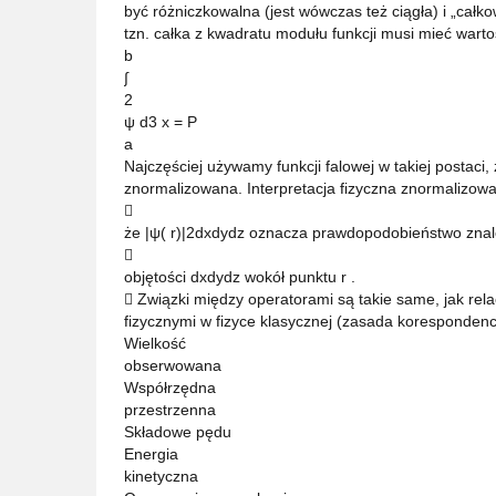
być różniczkowalna (jest wówczas też ciągła) i „całk
tzn. całka z kwadratu modułu funkcji musi mieć wart
b
∫
2
ψ d3 x = P
a
Najczęściej używamy funkcji falowej w takiej postaci
znormalizowana. Interpretacja fizyczna znormalizowane

że |ψ( r)|2dxdydz oznacza prawdopodobieństwo znale

objętości dxdydz wokół punktu r .
 Związki między operatorami są takie same, jak rel
fizycznymi w fizyce klasycznej (zasada korespondencj
Wielkość
obserwowana
Współrzędna
przestrzenna
Składowe pędu
Energia
kinetyczna