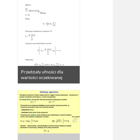
Przedziały ufności dla
wartości oczekiwanej