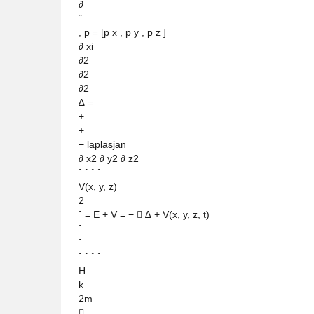
∂
ˆ
, p = [p x , p y , p z ]
∂ xi
∂2
∂2
∂2
∆ =
+
+
− laplasjan
∂ x2 ∂ y2 ∂ z2
ˆ ˆ ˆ ˆ
V(x, y, z)
2
ˆ = E + V = −  ∆ + V(x, y, z, t)
ˆ
ˆ
ˆ ˆ ˆ ˆ
H
k
2m
