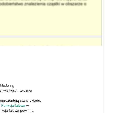
układu są
 wielkości fizycznej
reprezentują stany układu.
.
Funkcja falowa
w
unkcja falowa powinna