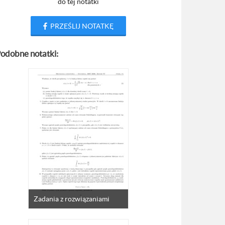
do tej notatki
PRZEŚLIJ NOTATKĘ
odobne notatki:
Zadania z rozwiązaniami