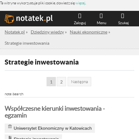
Ta witryna wykorzystuje pliki cookie, dowiedz się
więcej
.
Zaloguj
Menu
Szukaj
Notatek.pl
»
Dziedziny wiedzy
»
Nauki ekonomiczne
»
Strategie inwestowania
Strategie inwestowania
1
2
Następna
note /search
Współczesne kierunki inwestowania -
egzamin
Uniwersytet Ekonomiczny w Katowicach