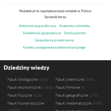
Notatek.pl to największa baza notatek w Polsce.
Sprawdź teraz:
Administracja publiczna
Anatomia człowieka
Działalność gospodarcza
Ewolucjonizm
Gospodarka przestrzenna
Kodeks postępowania administracyjnego
Dziedziny wiedzy
Nauki biologiczne
Nauki chemiczne
4524
2494
Nauki ekonomiczne
Nauki filmowe
16806
6
Nauki fizyczne
Nauki geograficzne
3146
2730
Nauki humanistyczne
Nauki matematyczne
5690
10439