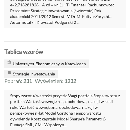
e=2,718281828... A kd = kn (1 - T) Finanse i Rachunkowość
Przedmiot: Strategie inwestowania (ćwiczenia) Rok
akademicki 2011/2012 Semestr V Dr M. Foltyn-Zarychta
Autor notatki: Krzysztof Podgórski 2 ...
Tablica wzorów
Uniwersytet Ekonomiczny w Katowicach
Strategie inwestowania
Pobrań:
231
Wyświetleń:
1232
Stopy zwrotu/ wartości przyszłe Wagi portfela Stopa zwrotu z
portfela Wartość wewnętrzna, dochodowa, r, akcji w skali
roku Wartość wewnętrzna, dochodowa, r, akcji w
perspektywie n-lat Model Gordona Tempo wzrostu
dywidendy Koszt kapitału Model Sharpe'a Parametr β
Funkcja SML, CML Współczyn...