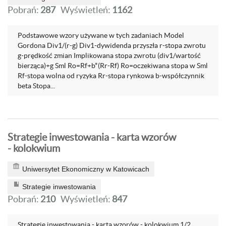
Pobrań:
287
Wyświetleń:
1162
Podstawowe wzory używane w tych zadaniach Model
Gordona Div1/(r-g) Div1-dywidenda przyszła r-stopa zwrotu
g-prędkość zmian Implikowana stopa zwrotu (div1/wartość
bierząca)+g Sml Ro=Rf+b*(Rr-Rf) Ro=oczekiwana stopa w Sml
Rf-stopa wolna od ryzyka Rr-stopa rynkowa b-współczynnik
beta Stopa...
Strategie inwestowania - karta wzorów
- kolokwium
Uniwersytet Ekonomiczny w Katowicach
Strategie inwestowania
Pobrań:
210
Wyświetleń:
847
Strategie inwestowania - karta wzorów - kolokwium 1/2