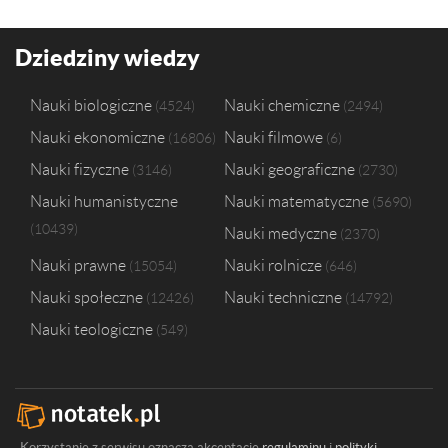
Dziedziny wiedzy
Nauki biologiczne
Nauki chemiczne
4524
2494
Nauki ekonomiczne
Nauki filmowe
16806
6
Nauki fizyczne
Nauki geograficzne
3146
2730
Nauki humanistyczne
Nauki matematyczne
5690
10439
Nauki medyczne
2370
Nauki prawne
Nauki rolnicze
15054
646
Nauki społeczne
Nauki techniczne
12426
14792
Nauki teologiczne
549
Korzystanie z serwisu oznacza akceptację
regulaminu
i
polityki