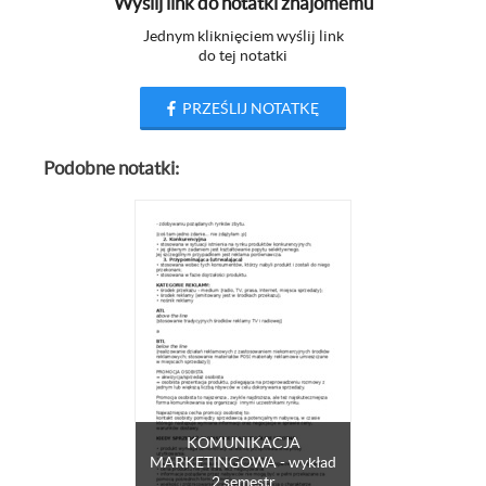
Wyślij link do notatki znajomemu
Jednym kliknięciem wyślij link
do tej notatki
PRZEŚLIJ NOTATKĘ
Podobne notatki:
KOMUNIKACJA
MARKETINGOWA - wykład
2 semestr