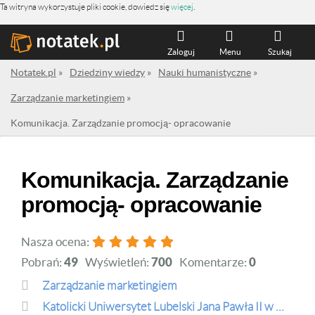
Ta witryna wykorzystuje pliki cookie, dowiedz się
więcej
.
Zaloguj
Menu
Szukaj
Notatek.pl
»
Dziedziny wiedzy
»
Nauki humanistyczne
»
Zarządzanie marketingiem
»
Komunikacja. Zarządzanie promocją- opracowanie
Komunikacja. Zarządzanie
promocją- opracowanie
Nasza ocena:
Pobrań:
49
Wyświetleń:
700
Komentarze:
0
Zarządzanie marketingiem
Katolicki Uniwersytet Lubelski Jana Pawła II w Lublinie