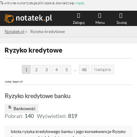
Ta witryna wykorzystuje pliki cookie, dowiedz się
więcej
.
Zaloguj
Menu
Szukaj
Notatek.pl
»
Ryzyko kredytowe
Ryzyko kredytowe
...
1
2
3
4
5
48
Następna
note /search
Ryzyko kredytowe banku
Bankowość
Pobrań:
140
Wyświetleń:
819
Istota ryzyka kredytowego banku i jego konsekwencje Ryzyko