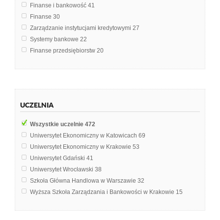
Finanse i bankowość
41
Finanse
30
Zarządzanie instytucjami kredytowymi
27
Systemy bankowe
22
Finanse przedsiębiorstw
20
Finanse publiczne
16
Polityka pieniężna
12
Ekonomia
7
Makroekonomia
7
UCZELNIA
Analiza finansowa
6
Instytucje i rynki finansowe
6
Wszystkie uczelnie
472
Zarządzanie aktywami i pasywami banku komercyjnego
5
Uniwersytet Ekonomiczny w Katowicach
69
Analiza i rating sektora finansowego
4
Uniwersytet Ekonomiczny w Krakowie
53
Analiza instytucji finansowych
4
Uniwersytet Gdański
41
Finanse międzynarodowe
4
Uniwersytet Wrocławski
38
Metody aktuarialne
4
Szkoła Główna Handlowa w Warszawie
32
Rynek finansowy
4
Wyższa Szkoła Zarządzania i Bankowości w Krakowie
15
Rynek kapitałowy i operacje giełdowe
4
Katolicki Uniwersytet Lubelski Jana Pawła II w Lublinie
14
Rynki finansowe
4
Uniwersytet Mikołaja Kopernika w Toruniu
13