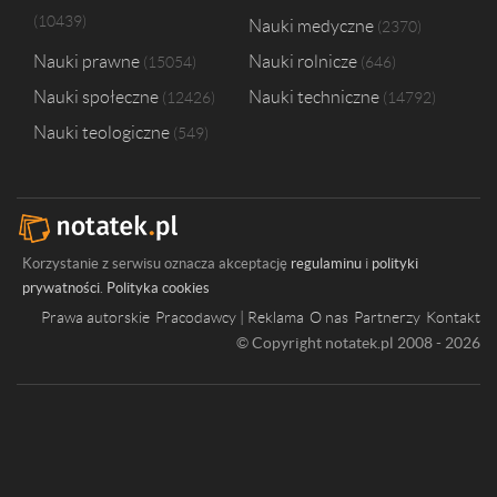
Uniwersytet im. Adama Mickiewicza w Poznaniu
2
10439
Nauki medyczne
Wyższa Szkoła Bankowa w Poznaniu
2
2370
Nauki prawne
Nauki rolnicze
15054
646
Nauki społeczne
Nauki techniczne
12426
14792
Nauki teologiczne
549
Korzystanie z serwisu oznacza akceptację
regulaminu
i
polityki
prywatności
.
Polityka cookies
Prawa autorskie
Pracodawcy | Reklama
O nas
Partnerzy
Kontakt
© Copyright notatek.pl 2008 - 2026