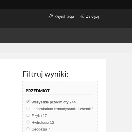
Rejestracja
Zaloguj
Filtruj wyniki:
PRZEDMIOT
Wszystkie przedmioty
244
Laboratorium termodynamiki i chemii fizycznej
36
Fizyka
17
Hydrologia
12
Geodezja
7