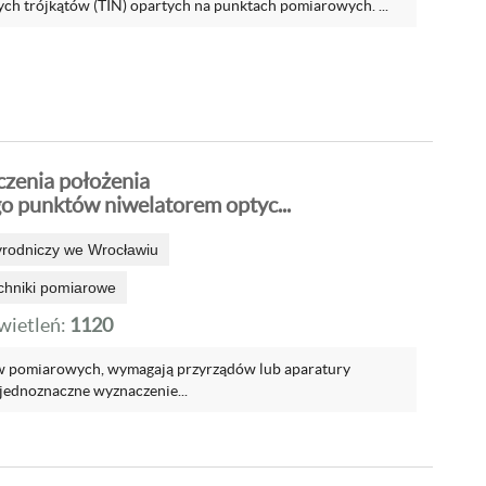
ych trójkątów (TIN) opartych na punktach pomiarowych. ...
zenia położenia
 punktów niwelatorem optyc...
yrodniczy we Wrocławiu
echniki pomiarowe
ietleń:
1120
w pomiarowych, wymagają przyrządów lub aparatury
jednoznaczne wyznaczenie...