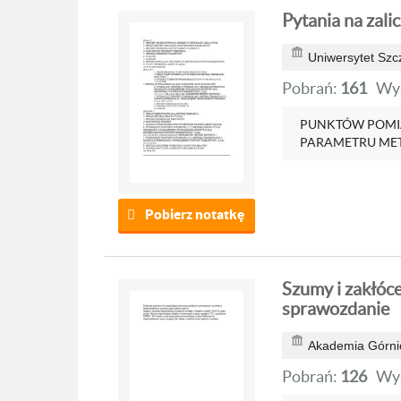
Pytania na zalic
Uniwersytet Szc
Pobrań:
161
Wyś
PUNKTÓW POMIAROWYC
PARAMETRU METO
Pobierz notatkę
Szumy i zakłóc
sprawozdanie
Akademia Górnic
Pobrań:
126
Wyś