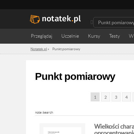
Przeglądaj
Uczelnie
Kursy
Testy
W
Notatek.pl
»
Punkt pomiarowy
Punkt pomiarowy
1
2
3
4
note /search
Wielkości chara
oprocentowani