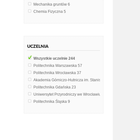
Mechanika gruntów
6
Chemia Fizyczna
5
Fizyka chemiczna
5
Geotechnika
5
Przyrządy półprzewodnikowe
4
Wytrzymałość materiałów
4
UCZELNIA
Mechanika płynów
3
Ochrona środowiska
3
Wszystkie uczelnie
244
Sytem informacji przestrzennej
3
Politechnika Warszawska
57
Bezpieczeństwo Państwa
2
Politechnika Wrocławska
37
Bezpieczeństwo Pracy i Ergonomia
2
Akademia Górniczo-Hutnicza im. Stanisława Staszica w Krak
Budownictwo komunikacyjne
2
Politechnika Gdańska
23
Chemia środowiska
2
Uniwersytet Przyrodniczy we Wrocławiu
19
Elektroniczna aparatura medyczna
2
Politechnika Śląska
9
Fizyka laboratorium
2
Uniwersytet Gdański
9
Fizykochemia polimerów
2
Uniwersytet Szczeciński
9
Fotogrametria
2
Uniwersytet Wrocławski
8
Geodezja satelitarna i astronomia geodezyjna
2
Uniwersytet Warszawski
7
Geodezja wyższa
2
Uniwersytet Rolniczy im. Hugona Kołłątaja w Krakowie
5