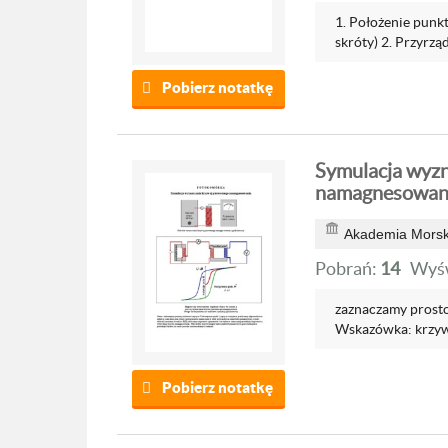
1. Położenie punk
skróty) 2. Przyrządy
Pobierz notatkę
Symulacja wyzn
namagnesowan
Akademia Morsk
Pobrań:
14
Wyśw
zaznaczamy prost
Wskazówka: krzywa
Pobierz notatkę