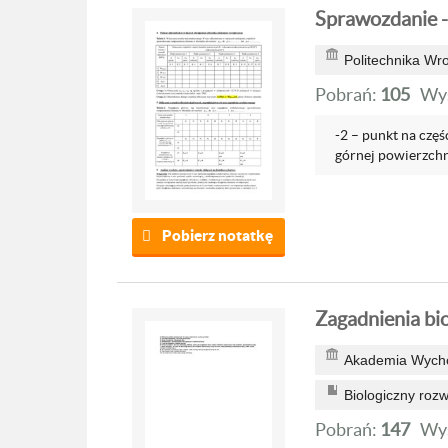
Sprawozdanie -
Politechnika Wr
Pobrań:
105
Wyś
-2 – punkt na czę
górnej powierzchni
Pobierz notatkę
Zagadnienia bi
Akademia Wycho
Biologiczny rozw
Pobrań:
147
Wyś