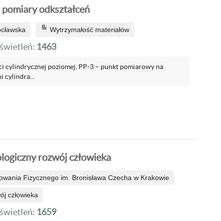
 pomiary odkształceń
ocławska
Wytrzymałość materiałów
wietleń:
1463
ści cylindrycznej poziomej, PP-3 – punkt pomiarowy na
 cylindra...
ologiczny rozwój człowieka
wania Fizycznego im. Bronisława Czecha w Krakowie
ój człowieka
wietleń:
1659