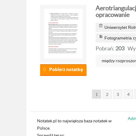
Aerotriangulacj
opracowanie
Uniwersytet Rol
Fotogrametria c
Pobrań:
203
Wyś
między rozproszon
Pobierz notatkę
1
2
3
4
Admi
Notatek.pl to największa baza notatek w
Polsce.
Sprawdź teraz: