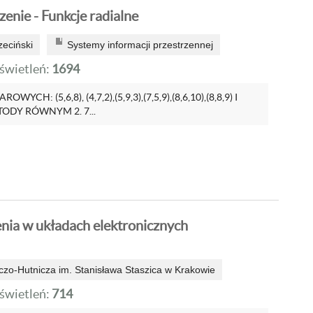
zenie - Funkcje radialne
zeciński
Systemy informacji przestrzennej
wietleń:
1694
H: (5,6,8), (4,7,2),(5,9,3),(7,5,9),(8,6,10),(8,8,9) I
DY RÓWNYM 2. 7...
enia w układach elektronicznych
zo-Hutnicza im. Stanisława Staszica w Krakowie
wietleń:
714