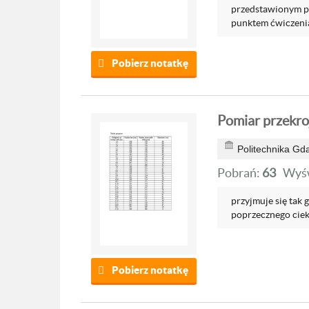
przedstawionym po
punktem ćwiczenia
Pobierz notatkę
Pomiar przekro
Politechnika Gd
Pobrań:
63
Wyśw
przyjmuje się tak 
poprzecznego cieku
Pobierz notatkę