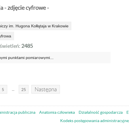
a - zdjęcie cyfrowe -
niczy im. Hugona Kołłątaja w Krakowie
yfrowa
wietleń:
2485
ymi punktami pomiarowymi....
Następna
...
5
25
nistracja publiczna
Anatomia człowieka
Działalność gospodarcza
E
Kodeks postępowania administracyjne