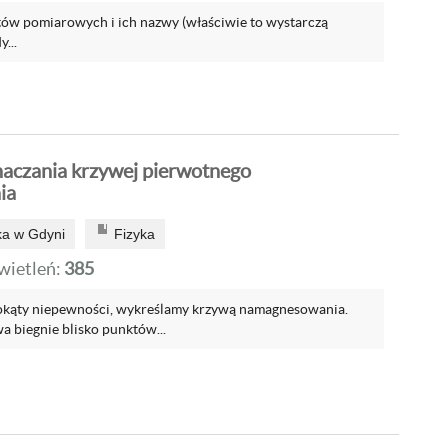
tów pomiarowych i ich nazwy (właściwie to wystarczą
...
aczania krzywej pierwotnego
ia
a w Gdyni
Fizyka
ietleń:
385
okąty niepewności, wykreślamy krzywą namagnesowania.
 biegnie blisko punktów...