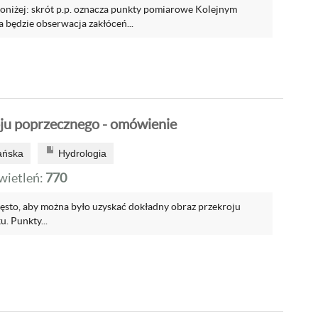
niżej: skrót p.p. oznacza punkty pomiarowe Kolejnym
 będzie obserwacja zakłóceń...
ju poprzecznego - omówienie
ańska
Hydrologia
ietleń:
770
gęsto, aby można było uzyskać dokładny obraz przekroju
. Punkty...