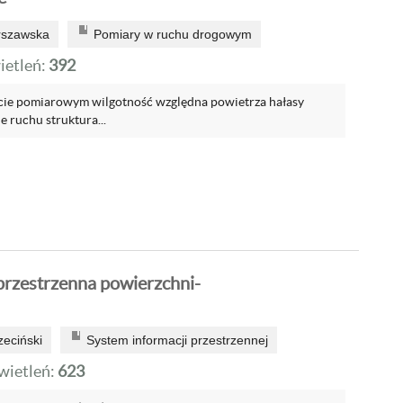
rszawska
Pomiary w ruchu drogowym
etleń:
392
cie pomiarowym wilgotność względna powietrza hałasy
 ruchu struktura...
przestrzenna powierzchni-
zeciński
System informacji przestrzennej
ietleń:
623