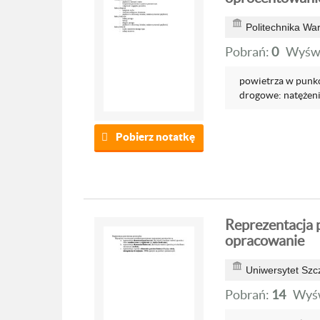
Politechnika Wa
Pobrań:
0
Wyświ
powietrza w punk
drogowe: natężenie
Pobierz notatkę
Reprezentacja 
opracowanie
Uniwersytet Szc
Pobrań:
14
Wyśw