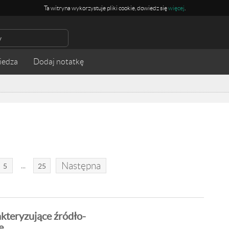
Ta witryna wykorzystuje pliki cookie, dowiedz się
więcej
.
iedza
Następna
...
5
25
kteryzujące źródło-
e