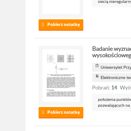
siecią nieregularn
Pobierz notatkę
Badanie wyznac
wysokościowego
Uniwersytet Prz
Elektroniczne t
Pobrań:
14
Wyśw
położenia punktó
pozwalających na 
Pobierz notatkę