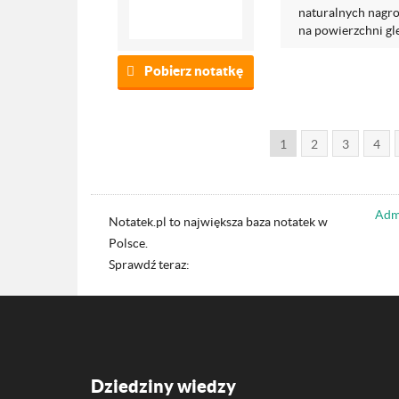
naturalnych nagro
na powierzchni gl
Pobierz notatkę
1
2
3
4
Admi
Notatek.pl to największa baza notatek w
Polsce.
Sprawdź teraz:
Dziedziny wiedzy