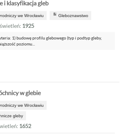
 i klasyfikacja gleb
yrodniczy we Wrocławiu
Gleboznawstwo
wietleń:
1925
yteria: 1) budowę profilu glebowego (typ i podtyp gleby,
miąższość poziomu...
óchnicy w glebie
yrodniczy we Wrocławiu
hnicze gleby
ietleń:
1652