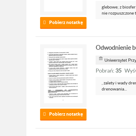
glebowe; z biosfer
nie rozpuszczone tl
Pobierz notatkę
Odwodnienie bu
Uniwersytet Prz
Pobrań:
35
Wyśw
, zalety i wady dr
drenowania...
Pobierz notatkę