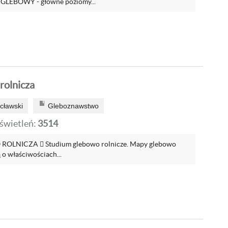
 GLEBOWY - główne poziomy...
rolnicza
cławski
Gleboznawstwo
wietleń:
3514
LNICZA  Studium glebowo rolnicze. Mapy glebowo
 o właściwościach...