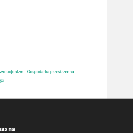
wolucjonizm
Gospodarka przestrzenna
go
nas na