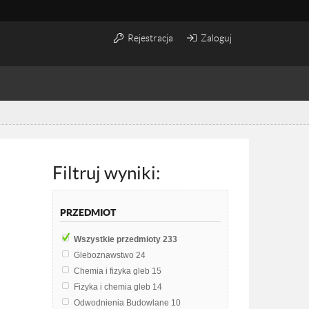
Rejestracja
Zaloguj
Filtruj wyniki:
PRZEDMIOT
Wszystkie przedmioty
233
Gleboznawstwo
24
Chemia i fizyka gleb
15
Fizyka i chemia gleb
14
Odwodnienia Budowlane
10