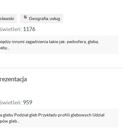
cławski
Geografia usług
wietleń:
1176
ędzy innymi zagadnienia takie jak: pedosfera, gleba,
eby...
rezentacja
wietleń:
959
 gleby Podział gleb Przykłady profili glebowych Udział
pów gleb...