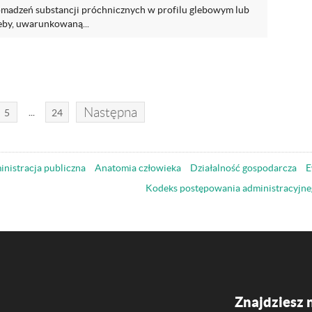
madzeń substancji próchnicznych w profilu glebowym lub
eby, uwarunkowaną...
Następna
...
5
24
nistracja publiczna
Anatomia człowieka
Działalność gospodarcza
E
Kodeks postępowania administracyjne
Znajdziesz 