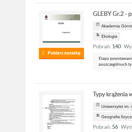
GLEBY Gr.2 - pr
Akademia Górnic
Ekologia
Pobrań:
140
Wyś
Pobierz notatkę
Etapy powstawania
poszczególnych ty
Typy krążenia 
Uniwersytet im.
Geografia fizycz
Pobrań:
56
Wyśw