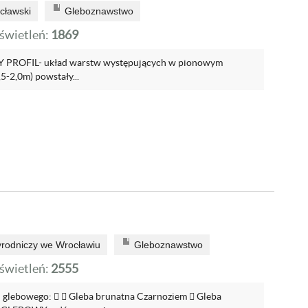
cławski
Gleboznawstwo
wietleń:
1869
PROFIL- układ warstw występujących w pionowym
,5-2,0m) powstały...
yrodniczy we Wrocławiu
Gleboznawstwo
wietleń:
2555
lu glebowego:   Gleba brunatna Czarnoziem  Gleba