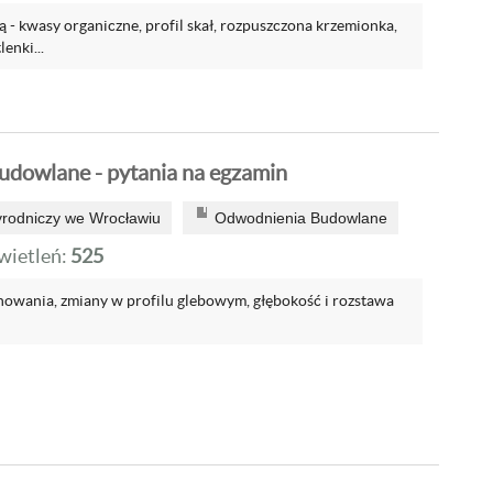
ą - kwasy organiczne, profil skał, rozpuszczona krzemionka,
enki...
dowlane - pytania na egzamin
yrodniczy we Wrocławiu
Odwodnienia Budowlane
ietleń:
525
enowania, zmiany w profilu glebowym, głębokość i rozstawa