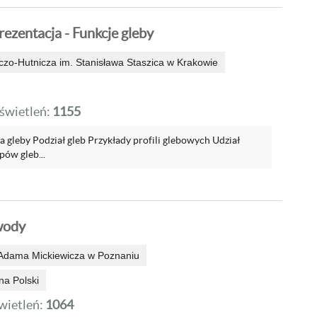
ezentacja - Funkcje gleby
zo-Hutnicza im. Stanisława Staszica w Krakowie
wietleń:
1155
 gleby Podział gleb Przykłady profili glebowych Udział
pów gleb...
wody
 Adama Mickiewicza w Poznaniu
na Polski
ietleń:
1064