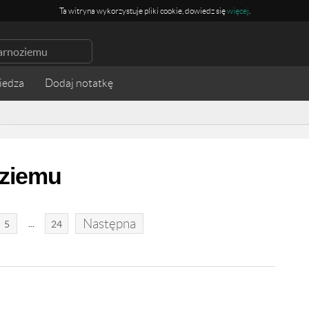
Ta witryna wykorzystuje pliki cookie, dowiedz się
więcej
.
iedza
oziemu
Następna
...
5
24