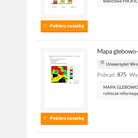
bielicowa PROFIL
Pobierz notatkę
Mapa glebowo-
Uniwersytet Wro
Pobrań:
875
Wyś
MAPA GLEBOWO RO
rolnicze informują
Pobierz notatkę