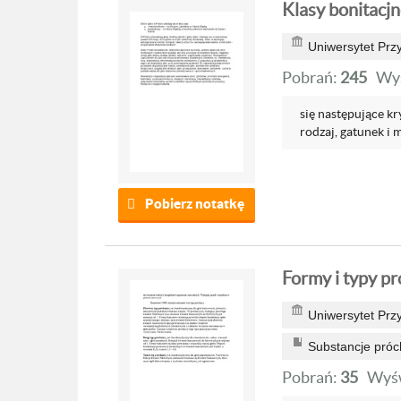
Klasy bonitacjne
Uniwersytet Prz
Pobrań:
245
Wyś
się następujące kr
rodzaj, gatunek i 
Pobierz notatkę
Formy i typy pr
Uniwersytet Prz
Substancje próc
Pobrań:
35
Wyśw