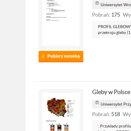
Uniwersytet Wro
Pobrań:
175
Wyś
PROFIL GLEBOWY 
przekroju gleby (1
Pobierz notatkę
Gleby w Polsce
Uniwersytet Prz
Pobrań:
518
Wyś
: Przykłady profi