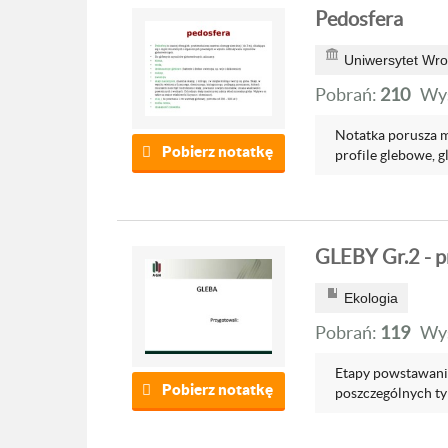
Pedosfera
Uniwersytet Wro
Pobrań:
210
Wyś
Notatka porusza mi
Pobierz notatkę
profile glebowe, gl
GLEBY Gr.2 - p
Ekologia
Pobrań:
119
Wyś
Etapy powstawania
Pobierz notatkę
poszczególnych ty