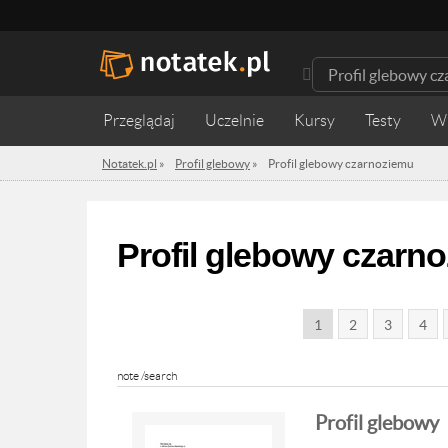
Przeglądaj
Uczelnie
Kursy
Testy
W
Notatek.pl
»
Profil glebowy
»
Profil glebowy czarnoziemu
Profil glebowy czarn
1
2
3
4
note /search
Profil glebowy