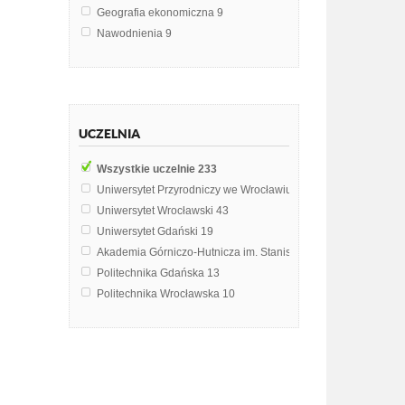
Geografia ekonomiczna
9
Nawodnienia
9
Ekologia
8
Geomorfologia
8
Geografia fizyczna Polski
7
Geografia usług
7
UCZELNIA
Geografia gospodarcza
6
Hydrologia
5
Wszystkie uczelnie
233
Meteorologia
5
Uniwersytet Przyrodniczy we Wrocławiu
74
Biotechnologia
4
Uniwersytet Wrocławski
43
Chemia środowiska
4
Uniwersytet Gdański
19
Geodezja
4
Akademia Górniczo-Hutnicza im. Stanisława Staszica w Krak
Sadownictwo
4
Politechnika Gdańska
13
Ćwiczenia terenowe
4
Politechnika Wrocławska
10
Mikrobiologia
3
Uniwersytet Ekonomiczny w Krakowie
8
Struktura i funkcjonowanie ekosystemw lądowych
3
Politechnika Śląska
7
Substancje próchnicze gleby
3
Szkoła Główna Gospodarstwa Wiejskiego w Warszawie
5
Chemia wody
2
Uniwersytet Rolniczy im. Hugona Kołłątaja w Krakowie
4
Ekonomia rolnicza
2
Uniwersytet Rzeszowski
4