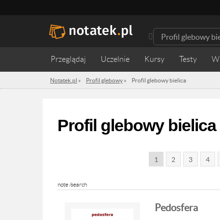
Przeglądaj
Uczelnie
Kursy
Testy
W
Notatek.pl
»
Profil glebowy
»
Profil glebowy bielica
Profil glebowy bielica
1
2
3
4
note /search
Pedosfera