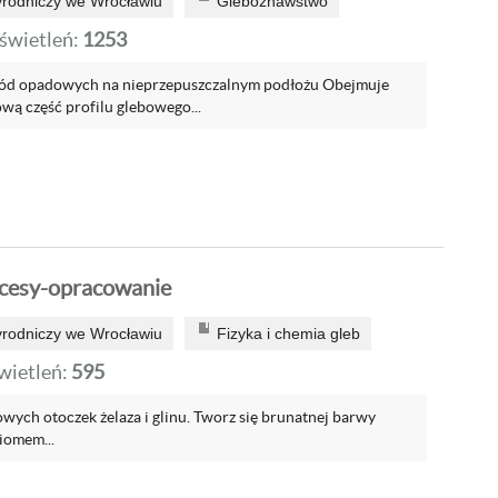
yrodniczy we Wrocławiu
Gleboznawstwo
wietleń:
1253
ód opadowych na nieprzepuszczalnym podłożu Obejmuje
wą część profilu glebowego...
ocesy-opracowanie
yrodniczy we Wrocławiu
Fizyka i chemia gleb
ietleń:
595
wych otoczek żelaza i glinu. Tworz się brunatnej barwy
iomem...