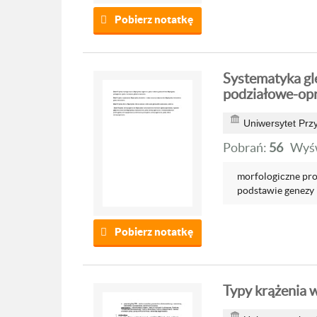
Pobierz notatkę
Systematyka gle
podziałowe-op
Uniwersytet Prz
Pobrań:
56
Wyśw
morfologiczne pro
podstawie genezy i
Pobierz notatkę
Typy krążenia 