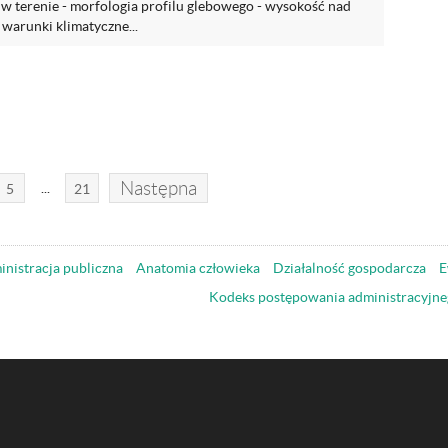
y w terenie - morfologia profilu glebowego - wysokość nad
warunki klimatyczne...
Następna
...
5
21
nistracja publiczna
Anatomia człowieka
Działalność gospodarcza
E
Kodeks postępowania administracyjne