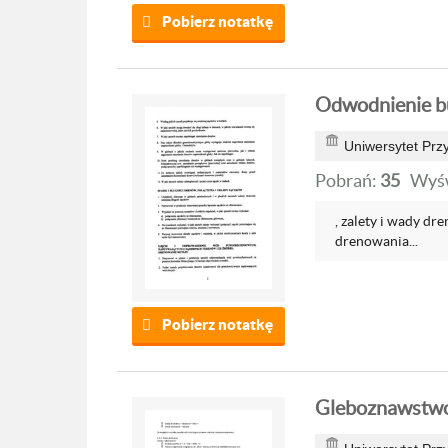
Pobierz notatkę
Odwodnienie bu
Uniwersytet Prz
Pobrań:
35
Wyśw
, zalety i wady dr
drenowania...
Pobierz notatkę
Gleboznawstwo