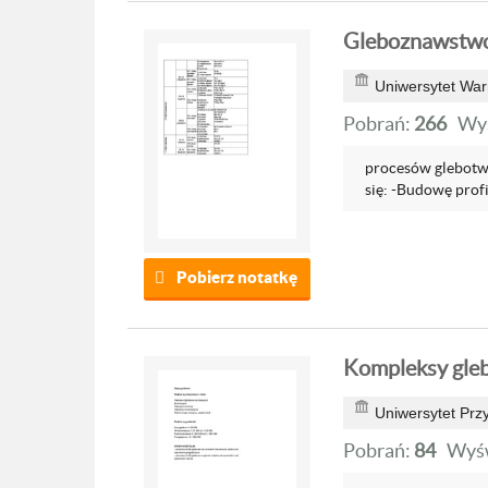
Gleboznawstwo 
Uniwersytet War
Pobrań:
266
Wyś
procesów glebotwó
się: -Budowę profi
Pobierz notatkę
Kompleksy gle
Uniwersytet Prz
Pobrań:
84
Wyśw