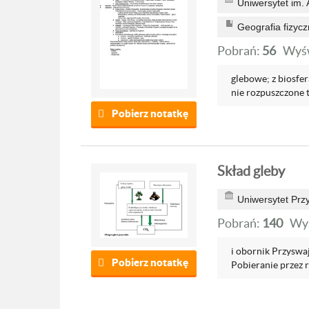
Uniwersytet im.
Geografia fizycz
Pobrań:
56
Wyśw
glebowe; z biosfer
nie rozpuszczone tl
Pobierz notatkę
Skład gleby
Uniwersytet Prz
Pobrań:
140
Wyś
i obornik Przyswa
Pobierz notatkę
Pobieranie przez ro