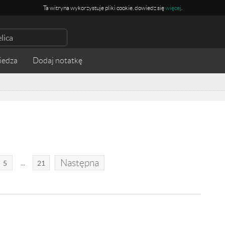
Ta witryna wykorzystuje pliki cookie, dowiedz się
więcej
.
iedza
Następna
...
5
21