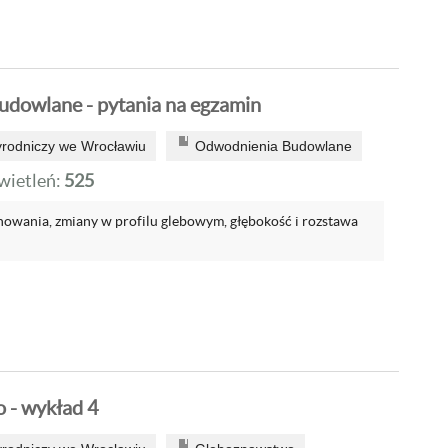
dowlane - pytania na egzamin
yrodniczy we Wrocławiu
Odwodnienia Budowlane
ietleń:
525
enowania, zmiany w profilu glebowym, głębokość i rozstawa
 - wykład 4