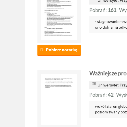
Uniwersytet Prz
Pobrań:
161
Wyś
- stagnowaniem w
ono dolną i środko
Pobierz notatkę
Ważniejsze pr
Uniwersytet Prz
Pobrań:
42
Wyśw
wokół ziaren glebo
poziom zwany poz