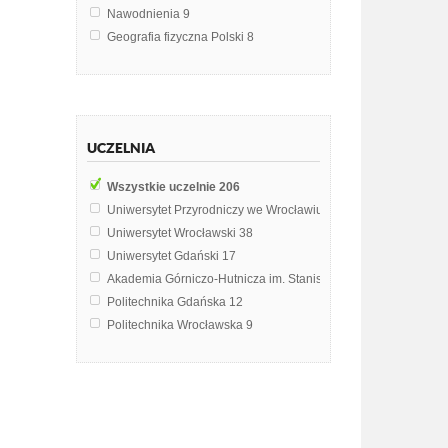
Nawodnienia
9
Geografia fizyczna Polski
8
Geomorfologia
8
Geografia usług
6
Ekologia
5
Hydrologia
5
UCZELNIA
Meteorologia
5
Biotechnologia
4
Wszystkie uczelnie
206
Chemia środowiska
4
Uniwersytet Przyrodniczy we Wrocławiu
71
Geodezja
4
Uniwersytet Wrocławski
38
Geografia ekonomiczna
4
Uniwersytet Gdański
17
Geografia gospodarcza
4
Akademia Górniczo-Hutnicza im. Stanisława Staszica w Krak
Sadownictwo
4
Politechnika Gdańska
12
Mikrobiologia
3
Politechnika Wrocławska
9
Ochrona środowiska
3
Politechnika Śląska
5
Substancje próchnicze gleby
3
Szkoła Główna Gospodarstwa Wiejskiego w Warszawie
5
Ćwiczenia terenowe
3
Uniwersytet Ekonomiczny w Krakowie
4
Ekonomia rolnicza
2
Uniwersytet Rolniczy im. Hugona Kołłątaja w Krakowie
4
Geologia
2
Uniwersytet Rzeszowski
4