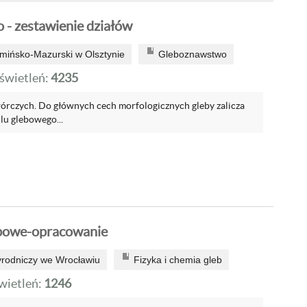
- zestawienie działów
mińsko-Mazurski w Olsztynie
Gleboznawstwo
wietleń:
4235
rczych. Do głównych cech morfologicznych gleby zalicza
lu glebowego...
bowe-opracowanie
yrodniczy we Wrocławiu
Fizyka i chemia gleb
ietleń:
1246