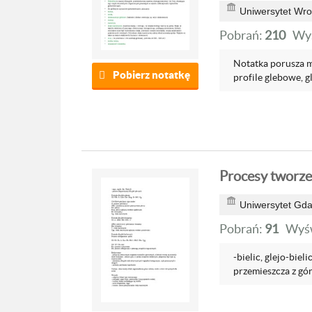
Uniwersytet Wro
Pobrań:
210
Wyś
Notatka porusza mi
Pobierz notatkę
profile glebowe, gl
Procesy tworzen
Uniwersytet Gda
Pobrań:
91
Wyśw
-bielic, glejo-bi
przemieszcza z góry