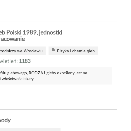
b Polski 1989, jednostki
racowanie
yrodniczy we Wrocławiu
Fizyka i chemia gleb
ietleń:
1183
filu glebowego, RODZAJ-gleby określany jest na
 właściwości skały...
wody