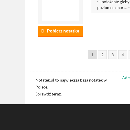
: - położenie gleb
poziomem morza - 
Pobierz notatkę
1
2
3
4
Admi
Notatek.pl to największa baza notatek w
Polsce.
Sprawdź teraz: