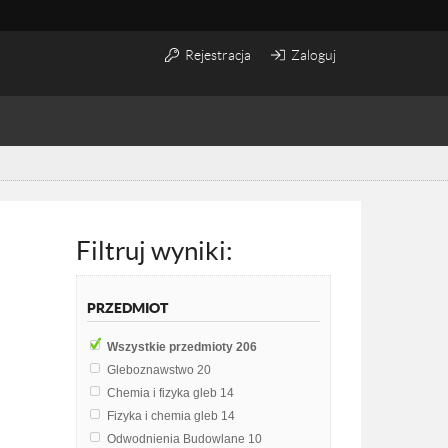
Rejestracja
Zaloguj
Filtruj wyniki:
PRZEDMIOT
Wszystkie przedmioty
206
Gleboznawstwo
20
Chemia i fizyka gleb
14
Fizyka i chemia gleb
14
Odwodnienia Budowlane
10