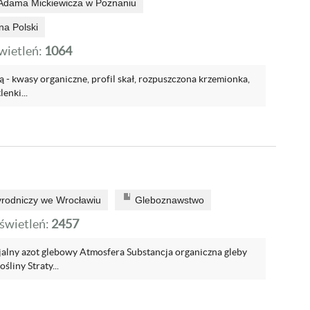
 Adama Mickiewicza w Poznaniu
na Polski
ietleń:
1064
ą - kwasy organiczne, profil skał, rozpuszczona krzemionka,
enki...
yrodniczy we Wrocławiu
Gleboznawstwo
wietleń:
2457
jalny azot glebowy Atmosfera Substancja organiczna gleby
śliny Straty...