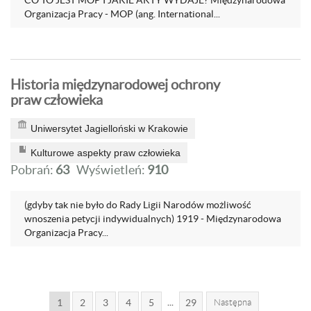
CO TO JEST MOP I JAKIE AKTY WYDAJE? Międzynarodowa
Organizacja Pracy - MOP (ang. International...
Historia międzynarodowej ochrony
praw człowieka
Uniwersytet Jagielloński w Krakowie
Kulturowe aspekty praw człowieka
Pobrań:
63
Wyświetleń:
910
(gdyby tak nie było do Rady Ligii Narodów możliwość
wnoszenia petycji indywidualnych) 1919 - Międzynarodowa
Organizacja Pracy...
...
1
2
3
4
5
29
Następna