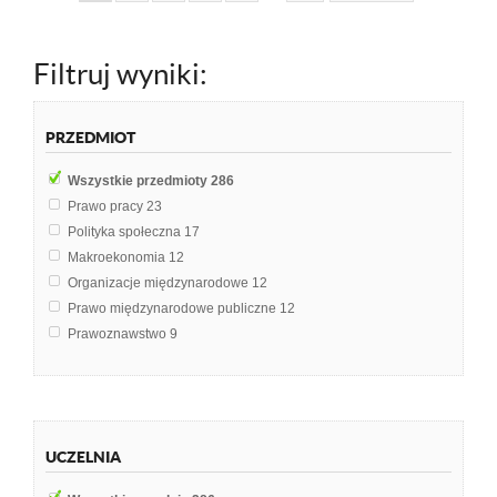
Filtruj wyniki:
PRZEDMIOT
Wszystkie przedmioty
286
Prawo pracy
23
Polityka społeczna
17
Makroekonomia
12
Organizacje międzynarodowe
12
Prawo międzynarodowe publiczne
12
Prawoznawstwo
9
Międzynarodowe Stosunki Polityczne
6
Polityka społeczna i zdrowotna
6
Prawo konstytucyjne
6
Ubezpieczenia społeczne
6
UCZELNIA
Zarządzanie zasobami ludzkimi
6
Ekonomia
5