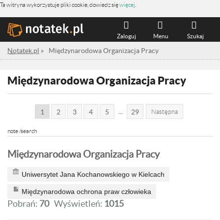
Ta witryna wykorzystuje pliki cookie, dowiedz się
więcej
.
Zaloguj
Menu
Szukaj
Notatek.pl
»
Międzynarodowa Organizacja Pracy
Międzynarodowa Organizacja Pracy
...
1
2
3
4
5
29
Następna
note /search
Międzynarodowa Organizacja Pracy
Uniwersytet Jana Kochanowskiego w Kielcach
Międzynarodowa ochrona praw człowieka
Pobrań:
70
Wyświetleń:
1015