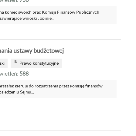
ą na koniec swoich prac Komisji Finansów Publicznych
awierające wnioski , opinie...
ania ustawy budżetowej
zki
Prawo konstytucyjne
ietleń:
588
rszałek kieruje do rozpatrzenia przez komisję finansów
siedzeniu Sejmu...