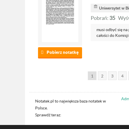
Uniwersytet w B
Pobrań:
35
Wyśw
musi odbyć się na 
całości do Komisji
Pobierz notatkę
1
2
3
4
Admi
Notatek.pl to największa baza notatek w
Polsce.
Sprawdź teraz: