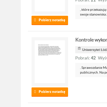
, które przekazuj
swoje stanowiska z
Pobierz notatkę
Kontrole wykon
Uniwersytet Łód
Pobrań:
42
Wyśw
. Sprawozdanie Ma
publicznych. Na po
Pobierz notatkę