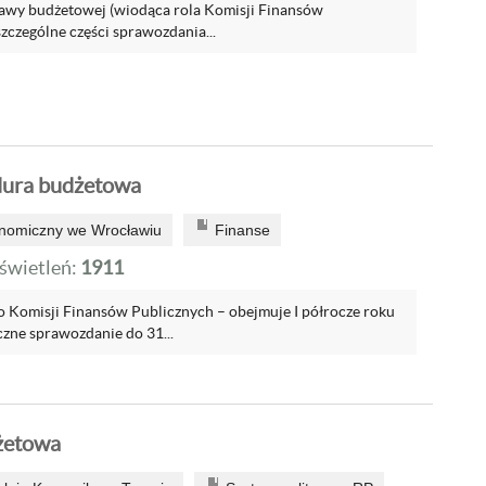
awy budżetowej (wiodąca rola Komisji Finansów
zczególne części sprawozdania...
dura budżetowa
onomiczny we Wrocławiu
Finanse
wietleń:
1911
Komisji Finansów Publicznych – obejmuje I półrocze roku
ne sprawozdanie do 31...
żetowa