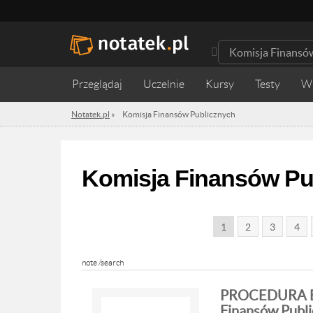
Przeglądaj
Uczelnie
Kursy
Testy
W
Notatek.pl
»
Komisja Finansów Publicznych
Komisja Finansów Pu
1
2
3
4
note /search
PROCEDURA B
Finansów Publi