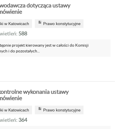
awodawcza dotycząca ustawy
mówienie
ski w Katowicach
Prawo konstytucyjne
ietleń:
588
stępnie projekt kierowany jest w całości do Komisji
ch i do pozostałych...
ontrolne wykonania ustawy
mówienie
ski w Katowicach
Prawo konstytucyjne
ietleń:
364