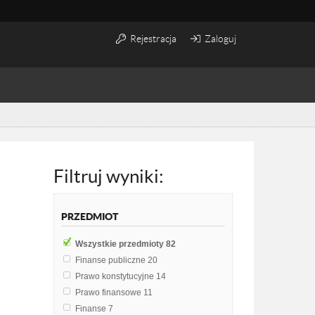
Rejestracja
Zaloguj
Filtruj wyniki:
PRZEDMIOT
Wszystkie przedmioty
82
Finanse publiczne
20
Prawo konstytucyjne
14
Prawo finansowe
11
Finanse
7