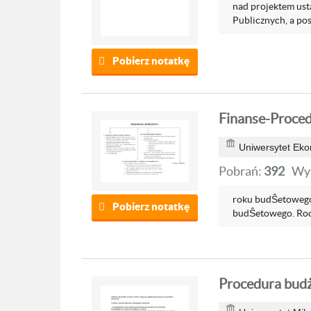
nad projektem ust
Publicznych, a pos
Pobierz notatkę
Finanse-Proce
Uniwersytet Ek
Pobrań:
392
Wyś
roku budŜetowego 
Pobierz notatkę
budŜetowego. Rocz
Procedura bud