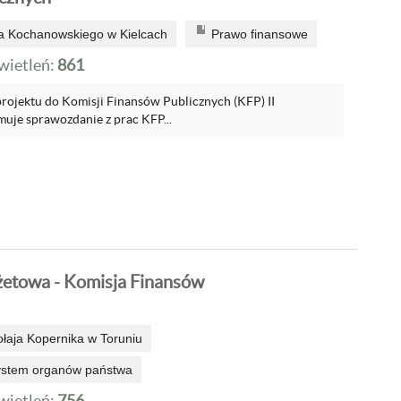
a Kochanowskiego w Kielcach
Prawo finansowe
ietleń:
861
projektu do Komisji Finansów Publicznych (KFP) II
je sprawozdanie z prac KFP...
etowa - Komisja Finansów
ołaja Kopernika w Toruniu
system organów państwa
ietleń:
756