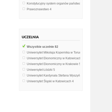
Konstytucyjny system organów państwa
4
Prawoznawstwo
4
Finanse publiczne i rynki finansowe
3
Prawo finansów publicznych
3
Konstytucyjny system organów państwowych
2
System polityczny RP
2
UCZELNIA
Europeistyka
1
Kontrola administracji
1
Wszystkie uczelnie
82
Makroekonomia
1
Uniwersytet Mikołaja Kopernika w Toruniu
19
Metodologia badań politologicznych
1
Uniwersytet Ekonomiczny w Katowicach
6
Podstawy finansów
1
Uniwersytet Ekonomiczny w Krakowie
5
Procedury budżetowe
1
Uniwersytet Łódzki
5
Rynek finansowy
1
Uniwersytet Kardynała Stefana Wyszyńskiego w Warszawie
4
Uniwersytet Śląski w Katowicach
4
Katolicki Uniwersytet Lubelski Jana Pawła II w Lublinie
3
Uniwersytet Ekonomiczny we Wrocławiu
3
Uniwersytet Jana Kochanowskiego w Kielcach
3
Uniwersytet Warszawski
3
Uniwersytet w Białymstoku
3