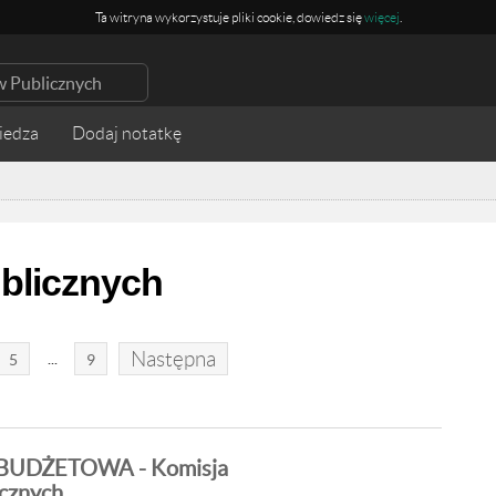
Ta witryna wykorzystuje pliki cookie, dowiedz się
więcej
.
iedza
blicznych
Następna
...
5
9
UDŻETOWA - Komisja
cznych