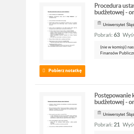
Procedura ust
budżetowej - o
Uniwersytet Ślą
Pobrań:
63
Wyśw
(nie w komisji) na
Finansów Publiczny
Pobierz notatkę
Postępowanie k
budżetowej - o
Uniwersytet Ślą
Pobrań:
21
Wyśw