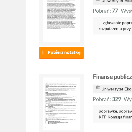
Uniwersytet Mik
Pobrań:
77
Wyśw
, - zgłaszanie po
rozpatrzeniu przy u
Pobierz notatkę
Finanse public
Uniwersytet Ek
Pobrań:
329
Wyś
poprawkę, poprawk
KFP Komisja finan