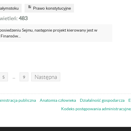
iałymstoku
Prawo konstytucyjne
ietleń:
483
posiedzeniu Sejmu, następnie projekt kierowany jest w
 Finansów...
Następna
...
5
9
nistracja publiczna
Anatomia człowieka
Działalność gospodarcza
E
Kodeks postępowania administracyjne