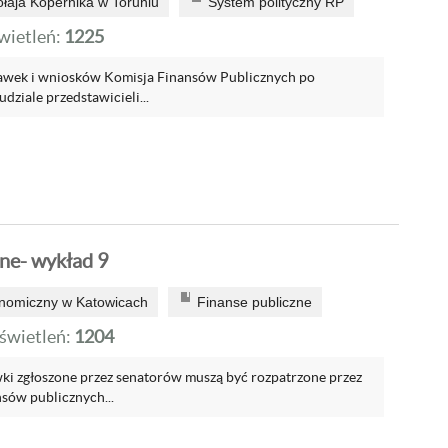
ołaja Kopernika w Toruniu
System polityczny RP
ietleń:
1225
prawek i wniosków Komisja Finansów Publicznych po
dziale przedstawicieli...
zne- wykład 9
onomiczny w Katowicach
Finanse publiczne
wietleń:
1204
i zgłoszone przez senatorów muszą być rozpatrzone przez
sów publicznych...