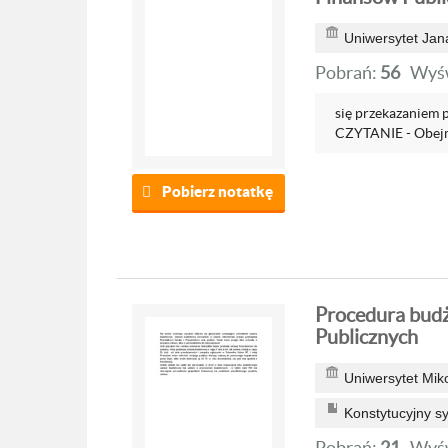
Uniwersytet Jan
Pobrań:
56
Wyśw
się przekazaniem 
CZYTANIE - Obejmu
Pobierz notatkę
Procedura budż
Publicznych
Uniwersytet Mik
Konstytucyjny 
Pobrań:
21
Wyśw