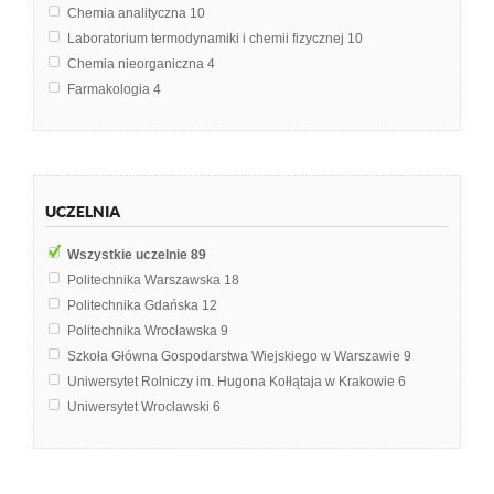
Chemia analityczna
10
Laboratorium termodynamiki i chemii fizycznej
10
Chemia nieorganiczna
4
Farmakologia
4
Mikrobiologia
4
Analiza i ocena jakości żywności
3
Biologia
3
Chemia ogólna
3
UCZELNIA
Chemia organiczna
3
Hydrologia
2
Wszystkie uczelnie
89
Mikrobiologia lekarska
2
Politechnika Warszawska
18
Technologia żywności
2
Politechnika Gdańska
12
Biochemia
1
Politechnika Wrocławska
9
Biosfera
1
Szkoła Główna Gospodarstwa Wiejskiego w Warszawie
9
Budownictwo Ogólne
1
Uniwersytet Rolniczy im. Hugona Kołłątaja w Krakowie
6
Chemia żywności
1
Uniwersytet Wrocławski
6
Fizyka
1
Uniwersytet Jagielloński w Krakowie
5
Interna
1
Akademia Górniczo-Hutnicza im. Stanisława Staszica w Krakowie
4
Interna bydła
1
Uniwersytet Przyrodniczy we Wrocławiu
3