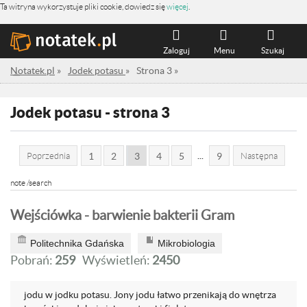
Ta witryna wykorzystuje pliki cookie, dowiedz się
więcej
.
Zaloguj
Menu
Szukaj
Notatek.pl
»
Jodek potasu
»
Strona 3
»
Jodek potasu - strona 3
...
Poprzednia
1
2
3
4
5
9
Następna
note /search
Wejściówka - barwienie bakterii Gram
Politechnika Gdańska
Mikrobiologia
Pobrań:
259
Wyświetleń:
2450
jodu w jodku potasu. Jony jodu łatwo przenikają do wnętrza