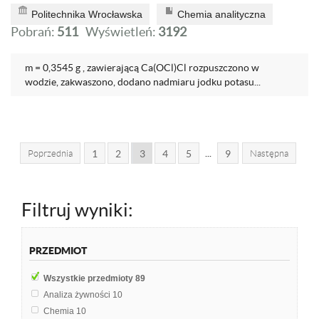
Politechnika Wrocławska
Chemia analityczna
Pobrań:
511
Wyświetleń:
3192
m = 0,3545 g , zawierającą Ca(OCl)Cl rozpuszczono w
wodzie, zakwaszono, dodano nadmiaru jodku potasu...
...
Poprzednia
1
2
3
4
5
9
Następna
Filtruj wyniki:
PRZEDMIOT
Wszystkie przedmioty
89
Analiza żywności
10
Chemia
10