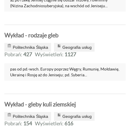
aż po rzekę Jenisej ciągnie się obszar niżowy, równinny
(Nizina Zachodniosyberyjska), na wschód od Jeniseju...
Wykład - rodzaje gleb
Politechnika Śląska
Geografia usług
Pobrań:
427
Wyświetleń:
1127
pas od pd.-wsch. Europy poprzez Węgry, Rumunię, Mołdawię,
Ukrainę i Rosję aż do Jeniseju; pd. Syberia...
Wykład - gleby kuli ziemskiej
Politechnika Śląska
Geografia usług
Pobrań:
154
Wyświetleń:
616