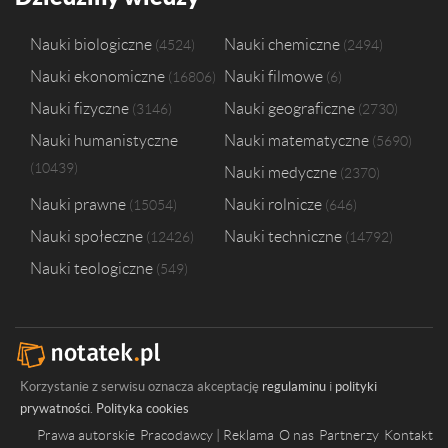
Nauki biologiczne
Nauki chemiczne
4524
2494
Nauki ekonomiczne
Nauki filmowe
16806
6
Nauki fizyczne
Nauki geograficzne
3146
2730
Nauki humanistyczne
Nauki matematyczne
5690
10439
Nauki medyczne
2370
Nauki prawne
Nauki rolnicze
15054
646
Nauki społeczne
Nauki techniczne
12426
14792
Nauki teologiczne
549
Korzystanie z serwisu oznacza akceptację
regulaminu
i
polityki
prywatności
.
Polityka cookies
Prawa autorskie
Pracodawcy | Reklama
O nas
Partnerzy
Kontakt