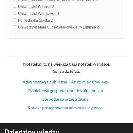
Uniwersytet im. Adama Mickiewicza w Poznaniu
5
Uniwersytet Gdański
3
Uniwersytet Wrocławski
3
Politechnika Śląska
2
Uniwersytet Marii Curie-Skłodowskiej w Lublinie
2
Akademia Morska w Gdyni
1
Kadry dla Europy
1
Katolicki Uniwersytet Lubelski Jana Pawła II w Lublinie
1
Notatek.pl to największa baza notatek w Polsce.
Sprawdź teraz:
Administracja publiczna
Anatomia człowieka
Działalność gospodarcza
Ewolucjonizm
Gospodarka przestrzenna
Kodeks postępowania administracyjnego
Dziedziny wiedzy