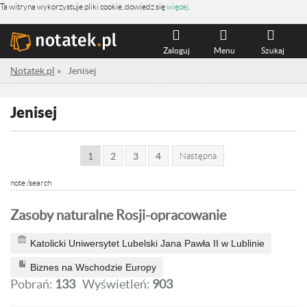
Ta witryna wykorzystuje pliki cookie, dowiedz się
więcej
.
Zaloguj
Menu
Szukaj
Notatek.pl
»
Jenisej
Jenisej
1
2
3
4
Następna
note /search
Zasoby naturalne Rosji-opracowanie
Katolicki Uniwersytet Lubelski Jana Pawła II w Lublinie
Biznes na Wschodzie Europy
Pobrań:
133
Wyświetleń:
903