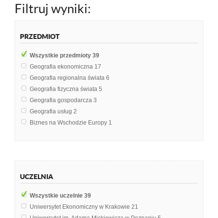
Filtruj wyniki:
PRZEDMIOT
Wszystkie przedmioty
39
Geografia ekonomiczna
17
Geografia regionalna świata
6
Geografia fizyczna świata
5
Geografia gospodarcza
3
Geografia usług
2
Biznes na Wschodzie Europy
1
Geografia transportu morskiego
1
Geografia turystyczna
1
Historia Stosunków Międzynarodowych
1
Podstawy geografii
1
UCZELNIA
Turystyczne walory wód
1
Wszystkie uczelnie
39
Uniwersytet Ekonomiczny w Krakowie
21