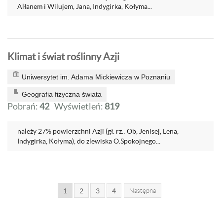
Alłanem i Wilujem, Jana, Indygirka, Kołyma...
Klimat i świat roślinny Azji
Uniwersytet im. Adama Mickiewicza w Poznaniu
Geografia fizyczna świata
Pobrań:
42
Wyświetleń:
819
należy 27% powierzchni Azji (gł. rz.: Ob, Jenisej, Lena,
Indygirka, Kołyma), do zlewiska O.Spokojnego...
1
2
3
4
Następna