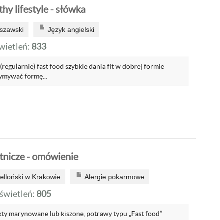
hy lifestyle - słówka
szawski
Język angielski
ietleń:
833
(regularnie) fast food szybkie dania fit w dobrej formie
zymywać formę...
tnicze - omówienie
elloński w Krakowie
Alergie pokarmowe
wietleń:
805
kty marynowane lub kiszone, potrawy typu „Fast food”