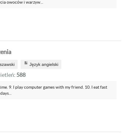
cia owoców i warzyw...
zenia
szawski
Język angielski
etleń:
588
time. 9. I play computer games with my friend. 10. I eat fast
days...