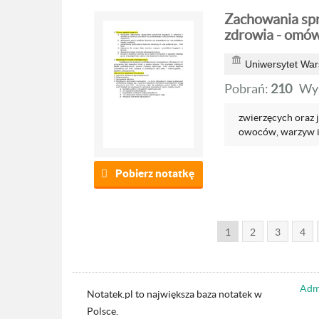
Zachowania spr
zdrowia - omów
Uniwersytet War
Pobrań:
210
Wyś
zwierzęcych oraz je
owoców, warzyw i
Pobierz notatkę
1
2
3
4
Admi
Notatek.pl to największa baza notatek w
Polsce.