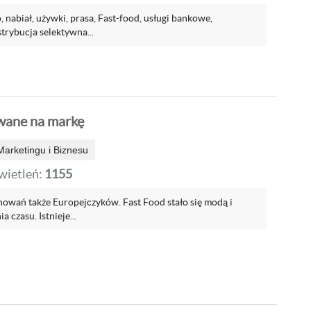
o, nabiał, używki, prasa, Fast-food, usługi bankowe,
trybucja selektywna...
wane na markę
arketingu i Biznesu
ietleń:
1155
chowań także Europejczyków. Fast Food stało się modą i
 czasu. Istnieje...