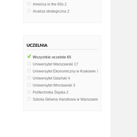
America in the 60s
2
Analiza strategiczna
2
Badania marketingowe
2
Edukacja zdrowotna
2
Alergie pokarmowe
1
Analiza ekonomiczna
1
UCZELNIA
Analiza finansowa
1
Biochemia
1
Wszystkie uczelnie
65
Biomedyczne podstawy rozwoju i wychowania
1
Uniwersytet Warszawski
17
Dietoterapia
1
Uniwersytet Ekonomiczny w Krakowie
7
Ekologia
1
Uniwersytet Gdański
4
Ekonomia
1
Uniwersytet Wrocławski
3
Emisja głosu
1
Politechnika Śląska
2
Geografia ekonomiczna
1
Szkoła Główna Handlowa w Warszawie
2
Higiena
1
Wyższa Szkoła Biznesu i Przedsiębiorczości w Ostrowcu Świę
Makroekonomia
1
Wyższa Szkoła Hotelarstwa i Turystyki w Częstochowie
2
Marketing w handlu i usługach
1
Akademia Górniczo-Hutnicza im. Stanisława Staszica w Krak
Międzynarodowe Stosunki Gosdpodarcze
1
Akademia Wychowania Fizycznego im. Bronisława Czecha w 
Międzynarodowe Stosunki Kulturowe
1
Katolicki Uniwersytet Lubelski Jana Pawła II w Lublinie
1