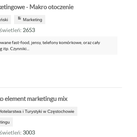
etingowe - Makro otoczenie
ński
Marketing
wietleń:
2653
owane fast-food, jensy, telefony komórkowe, oraz cały
 itp. Czynniki...
ko element marketingu mix
otelarstwa i Turystyki w Częstochowie
tingu
wietleń:
3003