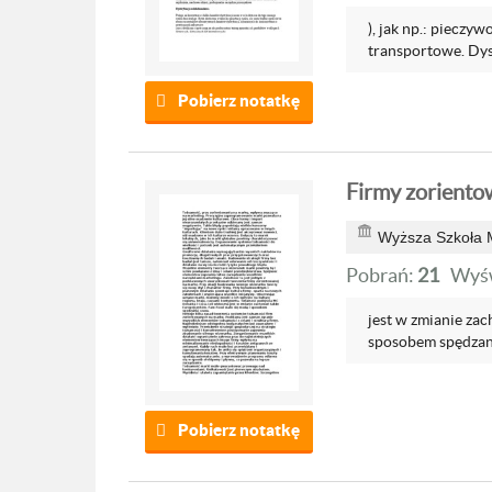
), jak np.: pieczyw
transportowe. Dys
Pobierz notatkę
Firmy zoriento
Wyższa Szkoła M
Pobrań:
21
Wyśw
jest w zmianie za
sposobem spędzania
Pobierz notatkę