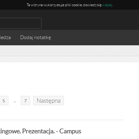
Ta witryna wykorzystuje pliki cookie, dowiedz się
więcej
.
iedza
Następna
...
5
7
ingowe. Prezentacja. - Campus