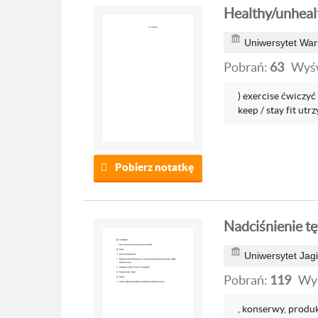
Healthy/unhealt
Uniwersytet War
Pobrań:
63
Wyśw
) exercise ćwiczyć 
keep / stay fit utr
Pobierz notatkę
Nadciśnienie tę
Uniwersytet Jagi
Pobrań:
119
Wyś
, konserwy, produ