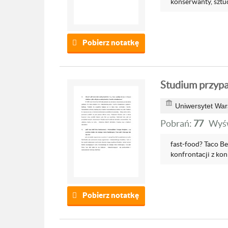
konserwanty, sztuc
Pobierz notatkę
Studium przypa
Uniwersytet War
Pobrań:
77
Wyśw
fast-food? Taco Be
konfrontacji z kon
Pobierz notatkę