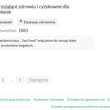
zyjające zdrowiu i ryzykowne dla
ienie
szawski
Edukacja zdrowotna
wietleń:
1883
dzenia typu ,, fast food'' włączenie do swojej diety
 produktów bogatych...
Następna
...
5
7
nistracja publiczna
Anatomia człowieka
Działalność gospodarcza
E
Kodeks postępowania administracyjne