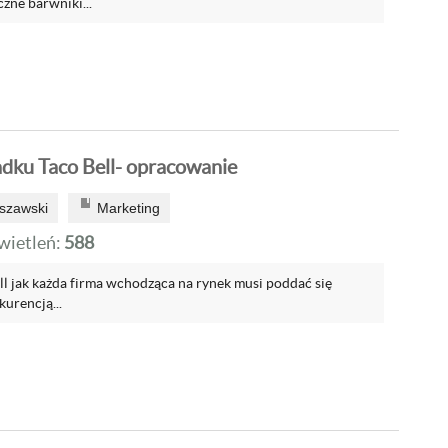
zne barwniki...
dku Taco Bell- opracowanie
szawski
Marketing
ietleń:
588
ll jak każda firma wchodząca na rynek musi poddać się
kurencją...