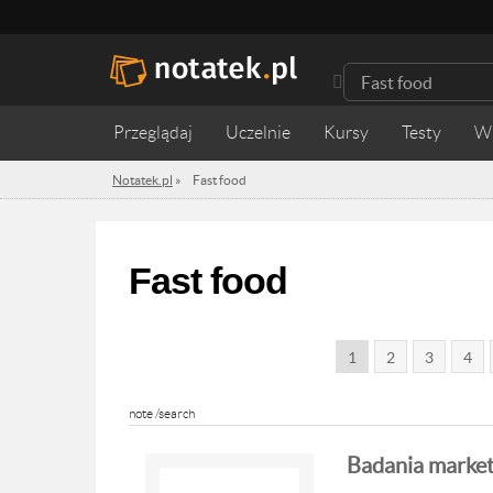
Przeglądaj
Uczelnie
Kursy
Testy
W
Notatek.pl
»
Fast food
Fast food
1
2
3
4
note /search
Badania market