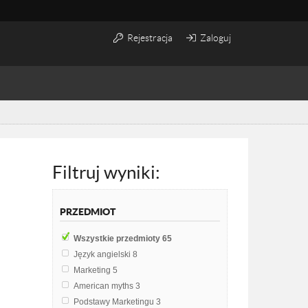
Rejestracja
Zaloguj
Filtruj wyniki:
PRZEDMIOT
Wszystkie przedmioty
65
Język angielski
8
Marketing
5
American myths
3
Podstawy Marketingu
3