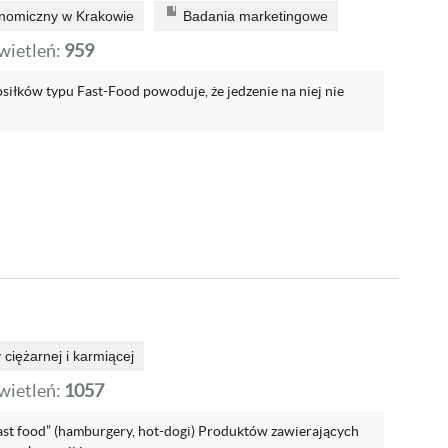
onomiczny w Krakowie
Badania marketingowe
ietleń:
959
siłków typu Fast-Food powoduje, że jedzenie na niej nie
 ciężarnej i karmiącej
ietleń:
1057
Fast food” (hamburgery, hot-dogi) Produktów zawierających