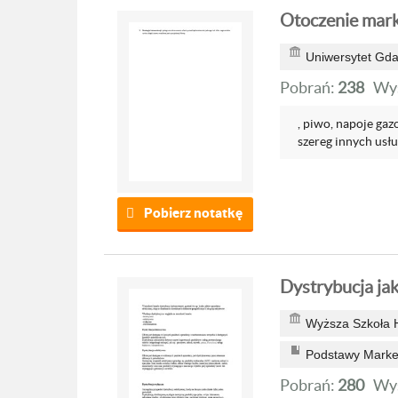
Otoczenie mark
Uniwersytet Gda
Pobrań:
238
Wyś
, piwo, napoje gaz
szereg innych usług
Pobierz notatkę
Dystrybucja ja
Wyższa Szkoła H
Podstawy Marke
Pobrań:
280
Wyś