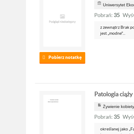
Uniwersytet Ek
Pobrań:
35
Wyśw
z zewnątrz Brak po
jest „modne"...
Pobierz notatkę
Patologia ciąży
Żywienie kobiety
Pobrań:
35
Wyśw
określanej jako „