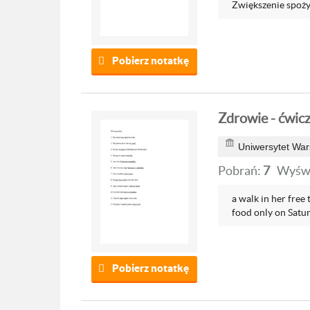
Zwiększenie spoży
Pobierz notatkę
Zdrowie - ćwic
Uniwersytet War
Pobrań:
7
Wyświ
a walk in her free 
food only on Satur
Pobierz notatkę